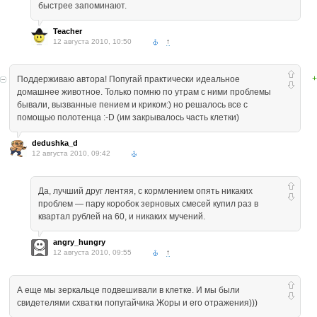
быстрее запоминают.
Teacher
12 августа 2010, 10:50
↑
+
Поддерживаю автора! Попугай практически идеальное
домашнее животное. Только помню по утрам с ними проблемы
бывали, вызванные пением и криком:) но решалось все с
помощью полотенца :-D (им закрывалось часть клетки)
dedushka_d
12 августа 2010, 09:42
Да, лучший друг лентяя, с кормлением опять никаких
проблем — пару коробок зерновых смесей купил раз в
квартал рублей на 60, и никаких мучений.
angry_hungry
12 августа 2010, 09:55
↑
А еще мы зеркальце подвешивали в клетке. И мы были
свидетелями схватки попугайчика Жоры и его отражения)))