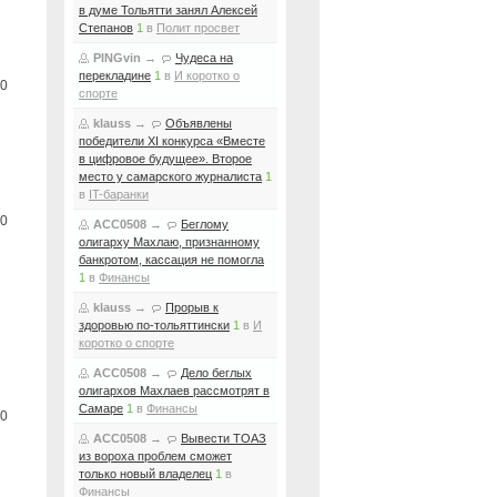
в думе Тольятти занял Алексей
Степанов
1
в
Полит просвет
PINGvin
→
Чудеса на
перекладине
1
в
И коротко о
0
спорте
klauss
→
Объявлены
победители XI конкурса «Вместе
в цифровое будущее». Второе
место у самарского журналиста
1
в
IT-баранки
0
ACC0508
→
Беглому
олигарху Махлаю, признанному
банкротом, кассация не помогла
1
в
Финансы
klauss
→
Прорыв к
здоровью по-тольяттински
1
в
И
коротко о спорте
ACC0508
→
Дело беглых
олигархов Махлаев рассмотрят в
Самаре
1
в
Финансы
0
ACC0508
→
Вывести ТОАЗ
из вороха проблем сможет
только новый владелец
1
в
Финансы