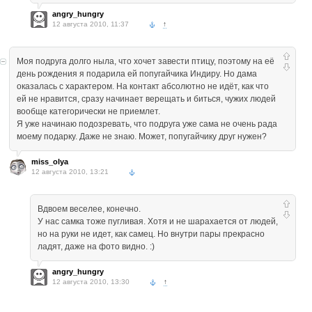
angry_hungry
12 августа 2010, 11:37
↑
Моя подруга долго ныла, что хочет завести птицу, поэтому на её
день рождения я подарила ей попугайчика Индиру. Но дама
оказалась с характером. На контакт абсолютно не идёт, как что
ей не нравится, сразу начинает верещать и биться, чужих людей
вообще категорически не приемлет.
Я уже начинаю подозревать, что подруга уже сама не очень рада
моему подарку. Даже не знаю. Может, попугайчику друг нужен?
miss_olya
12 августа 2010, 13:21
Вдвоем веселее, конечно.
У нас самка тоже пугливая. Хотя и не шарахается от людей,
но на руки не идет, как самец. Но внутри пары прекрасно
ладят, даже на фото видно. :)
angry_hungry
12 августа 2010, 13:30
↑