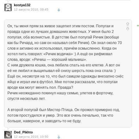
kostya132
12 августа 2010, 09:45
+
Ох, ты меня прям за живое зацепил этим постом. Попугаи и
правда одни из лучших домашних животных. У меня было 2
попугая, оба волнистые. В детстве был попугай Ричик (вообще
как бы Ричард, но сам он называл себя Ричик). Он знал около 70
слов и активно их использовал, причём осмысленно. Когда он
хотел пить говорил: «Ричик водичка» :) А ещё он рифмовал
слова, вроде: «Ричиш — хороший мальчиш».
С ним дружила кошка, она любила спать на его клетке. А вот он
её не любил и выщипывал ей снизу шерсть пока она спала :)
Ещё он, несмотря на то, что был самцом однажды внезапно снёс
яйцо и играл им в футбол. Мне потом рассказали, что попугаи
вроде как могут менять пол. Правда?
Ричик неожиданно покинул нашу семью, улетев в форточку,
спустя несколько лет.
А второй попугай был Мистер Птица. Он прожил примерно год,
потом простудился и умер. Это все очень печально, так что
больше, наверное, и заводить-то не буду.
Ded_Pikhto
12 августа 2010, 10:50