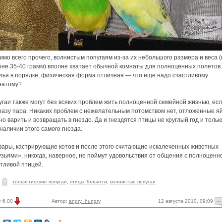
мо всего прочего, волнистым попугаям из-за их небольшого размера и веса (
оне 35-40 грамм) вполне хватает обычной комнаты для полноценных полетов.
лья в порядке, физическая форма отличная — что еще надо счастливому
натому?
гаи также могут без всяких проблем жить полноценной семейной жизнью, есл
разу пара. Никаких проблем с нежелательным потомством нет, отложенные я
о варить и возвращать в гнездо. Да и гнездятся птицы не круглый год и тольк
наличии этого самого гнезда.
вары, кастрирующие котов и после этого считающие искалеченных животных
зьями», никогда, наверное, не поймут удовольствия от общения с полноценн
тливой птицей.
тольяттинские попугаи
,
птицы Тольятти
,
волнистые попугаи
12 августа 2010, 09:09
+6.00
Автор:
angry_hungry