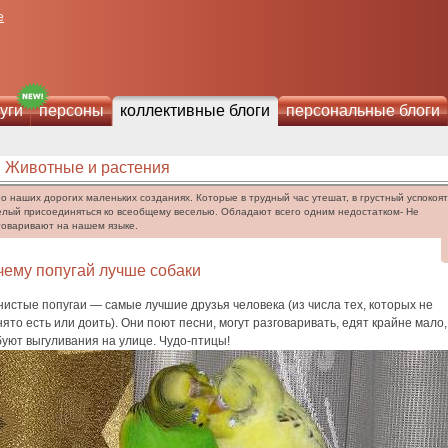
е
уги
персоны
коллективные блоги
персональные блоги
Животные и растения
 о наших дорогих маленьких созданиях. Которые в трудный час утешат, в грустный успокоят,
елый присоединяться ко всеобщему веселью. Обладают всего одним недостатком- Не
говаривают на нашем языке.
чему попугай лучше собаки
истые попугаи — самые лучшие друзья человека (из числа тех, которых не
ято есть или доить). Они поют песни, могут разговаривать, едят крайне мало,
уют выгуливания на улице. Чудо-птицы!