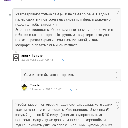
Разговаривают только самцы, и не сами по себе. Надо на
палец сажать и повторять ему слова или фразы довольно
подолгу, чтобы запомнил.
Это я про волнистых, более крупные попугаи проще учатся
и более внятно говорят. Но крупным в квартире тоже уже
плохо — размах крыльев слишком большой, чтобы
комфортно летать в обычной комнате.
angry_hungry
12 августа 2010, 09:43
↑
Самки тоже бывают говорливые
Teacher
12 августа 2010, 10:47
↑
Чтобы наверняка говорил надо покупать самца, хотя самку
тоже можно научить говорить. Мне пришлось 3 месяца (!)
каждый день по 5-10 минут (сколько выдержишь сам)
повторять одну и ту же фразу типа «Кеша хороший». И
лучше начинать учить со слов с шипящими буквами, они их