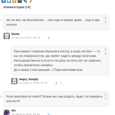
Комментарии (
14
)
хм, не все так безоблачно… они еще и какают дома… еще и где-
попало
Dzeta
12 августа 2010, 09:23
Они какают главным образом в клетку, а когда летают — то
на тех поверхностях, где любят сидеть между полетами.
Непосредственно в полете ни разу за пять лет не замечал,
чтобы прилетела «бомба».
Да и какие у них какашки. :) Пара миллиметров.
angry_hungry
12 августа 2010, 09:25
↑
Хочу приобрести себе!!! Только вот как угадать, будет он говорить
или нет!!!
Iris
12 августа 2010, 09:40