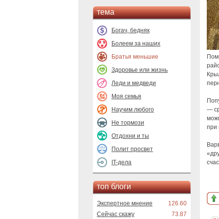
тема
Богач, бедняк
Болеем за наших
Братья меньшие
Поми
рай
Здоровье или жизнь
Кры
Леди и медведи
пер
Моя семья
Попу
Научим любого
— с
можн
Не тормози
при 
Отдохни и ты
Вар
Полит просвет
«дру
IT-дела
счас
топ блоги
Экспертное мнение
126.60
Сейчас скажу
73.87