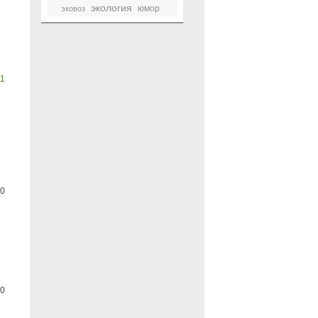
экология
юмор
эковоз
1
0
0