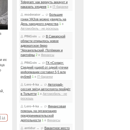
Telegram: как вернуть аккаунт и
наказать злодеев
1
в
IT-баранки
moderator
→
Большие
гонки УАЗов можно увидеть на
День народного единства
1
в
Автомобиль - не роскошь
в
PINGvin
→
В Самарской
области открылось новое
адвокатское бюро
"Архангельский, Потёмкин и
партнёры
2
в
Финансы
и их
PINGvin
→
ГК «Солар»:
йца
Средний ущерб от одной утечки
о
информации составил 5,5 млн
рублей
1
в
IT-баранки
Lero-4-ka
→
Автограф-
сессия звёзд автоспорта пройдёт
ой,
в Тольятти
1
в
Автомобиль - не
роскошь
Lero-4-ka
→
Финансовая
помощь на организацию
предпринимательской
14
деятельности
1
в
Финансы
antidur
→
Вакантное место