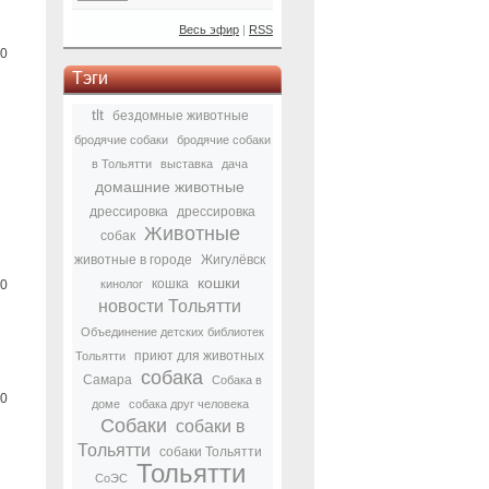
Весь эфир
|
RSS
0
Тэги
tlt
бездомные животные
бродячие собаки
бродячие собаки
в Тольятти
выставка
дача
домашние животные
дрессировка
дрессировка
Животные
собак
животные в городе
Жигулёвск
кошки
кошка
0
кинолог
новости Тольятти
Объединение детских библиотек
приют для животных
Тольятти
собака
Самара
Собака в
0
доме
собака друг человека
Собаки
собаки в
Тольятти
собаки Тольятти
Тольятти
СоЭС