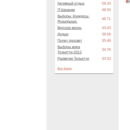
Активный отдых
59.33
IT-баранки
48.50
Выборы. Конкурсы.
46.71
Розыгрыши.
Вкусная жизнь
43.03
Додыр
39.58
Полит просвет
35.49
Выборы мэра
34.76
Тольятти-2012
Развитие Тольятти
33.03
Все блоги