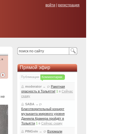
войти
|
регистрация
 в
Прямой эфир
Публикации
Комментарии
moderator
→
Ракетная
опасность в Тольятти!
1
в
Сейчас
скажу
 не
SABA
→
Благотворительный концерт
музыканта мирового уровня
Даниила Крамера пройдёт в
Тольятти
1
в
Сейчас скажу
PINGvin
→
Взломали