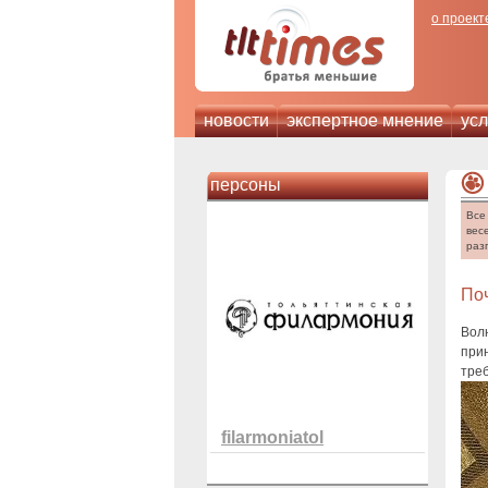
о проект
новости
экспертное мнение
усл
персоны
Все
вес
раз
По
Волн
прин
треб
filarmoniatol