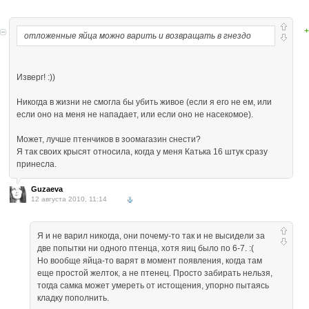
+
отложенные яйца можно варить и возвращать в гнездо
Изверг! :))
Никогда в жизни не смогла бы убить живое (если я его не ем, или
если оно на меня не нападает, или если оно не насекомое).
Может, лучше птенчиков в зоомагазин снести?
Я так своих крысят относила, когда у меня Катька 16 штук сразу
принесла.
Guzaeva
12 августа 2010, 11:14
Я и не варил никогда, они почему-то так и не высидели за
две попытки ни одного птенца, хотя яиц было по 6-7. :(
Но вообще яйца-то варят в момент появления, когда там
еще простой желток, а не птенец. Просто забирать нельзя,
тогда самка может умереть от истощения, упорно пытаясь
кладку пополнить.