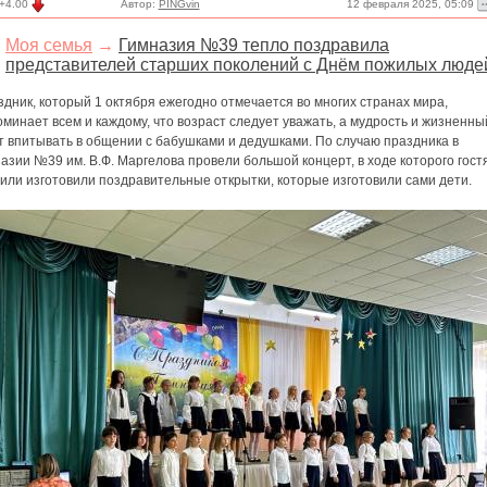
12 февраля 2025, 05:09
+4.00
Автор:
PINGvin
Моя семья
→
Гимназия №39 тепло поздравила
представителей старших поколений с Днём пожилых люде
дник, который 1 октября ежегодно отмечается во многих странах мира,
минает всем и каждому, что возраст следует уважать, а мудрость и жизненны
т впитывать в общении с бабушками и дедушками. По случаю праздника в
азии №39 им. В.Ф. Маргелова провели большой концерт, в ходе которого гост
или изготовили поздравительные открытки, которые изготовили сами дети.