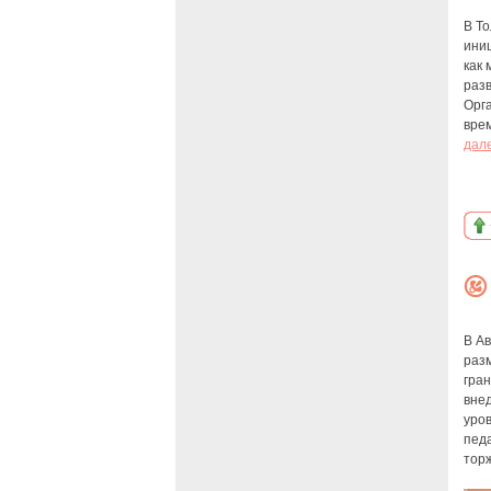
В Т
иниц
как
раз
Орг
врем
дал
В Ав
раз
гран
внед
уров
педа
тор