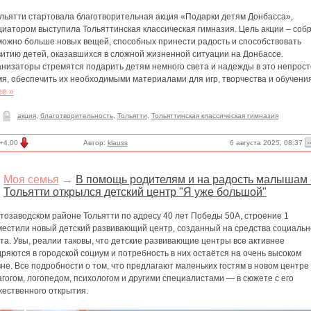
ольятти стартовала благотворительная акция «Подарки детям Донбасса»,
иатором выступила Тольяттинская классическая гимназия. Цель акции – соб
 можно больше новых вещей, способных принести радость и способствовать
витию детей, оказавшихся в сложной жизненной ситуации на Донбассе.
анизаторы стремятся подарить детям немного света и надежды в это непрос
я, обеспечить их необходимыми материалами для игр, творчества и обучения
ее »
акция
,
благотворительность
,
Тольятти
,
Тольяттинская классическая гимназия
6 августа 2025, 08:37
+4.00
Автор:
klauss
Моя семья
→
В помощь родителям и на радость малышам 
Тольятти открылся детский центр "Я уже большой"
тозаводском районе Тольятти по адресу 40 лет Победы 50А, строение 1
местили новый детский развивающий центр, созданный на средства социальн
та. Увы, реалии таковы, что детские развивающие центры все активнее
ряются в городской социум и потребность в них остаётся на очень высоком
не. Все подробности о том, что предлагают маленьких гостям в новом центре 
гогом, логопедом, психологом и другими специалистами — в сюжете с его
жественного открытия.