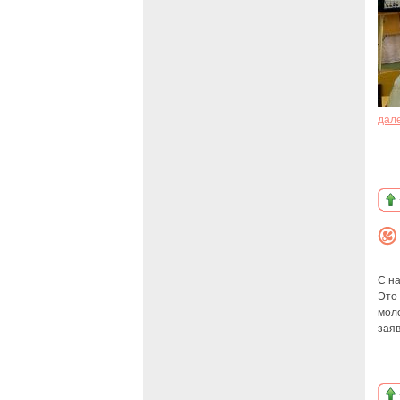
дал
С на
Это 
мол
зая