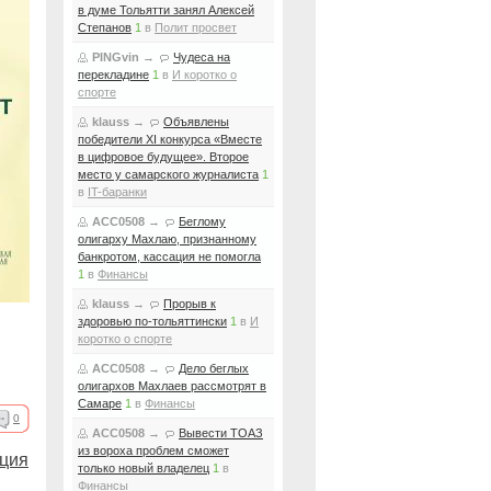
в думе Тольятти занял Алексей
Степанов
1
в
Полит просвет
PINGvin
→
Чудеса на
перекладине
1
в
И коротко о
спорте
klauss
→
Объявлены
победители XI конкурса «Вместе
в цифровое будущее». Второе
место у самарского журналиста
1
в
IT-баранки
ACC0508
→
Беглому
олигарху Махлаю, признанному
банкротом, кассация не помогла
1
в
Финансы
klauss
→
Прорыв к
здоровью по-тольяттински
1
в
И
коротко о спорте
ACC0508
→
Дело беглых
олигархов Махлаев рассмотрят в
Самаре
1
в
Финансы
0
ACC0508
→
Вывести ТОАЗ
из вороха проблем сможет
кция
только новый владелец
1
в
Финансы