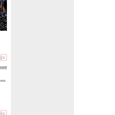
0
ения
ака.
0