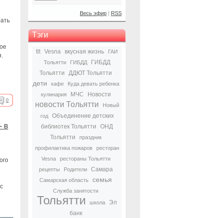
Весь эфир
|
RSS
рать
Тэги
тое
tlt
Vesna
вкусная жизнь
ГАИ
.
ГИБДД
Тольятти
ГИБДД
Тольятти
ДДЮТ Тольятти
дети
кафе
Куда девать ребенка
МЧС
Новости
кулинария
0
новости Тольятти
Новый
Объединение детских
год
- в
библиотек Тольятти
ОНД
Тольятти
праздник
профилактика пожаров
ресторан
Vesna
рестораны Тольятти
ого
Самара
рецепты
Родители
семья
Самарская область
с
Служба занятости
Тольятти
Эл
школа
банк