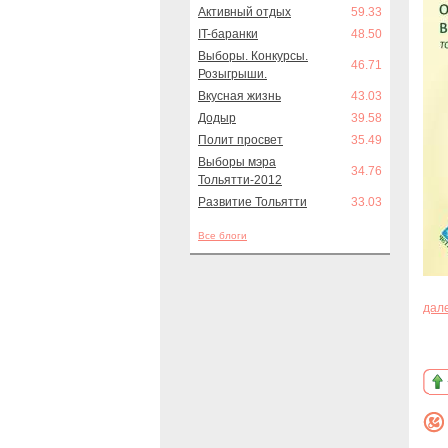
Активный отдых
59.33
IT-баранки
48.50
Выборы. Конкурсы.
46.71
Розыгрыши.
Вкусная жизнь
43.03
Додыр
39.58
Полит просвет
35.49
Выборы мэра
34.76
Тольятти-2012
Развитие Тольятти
33.03
Все блоги
дал