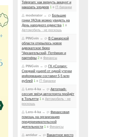
Telegram: как вернуть аккаунт и
наказать злодеев
1
в
IT-баранки
moderator
→
Большие
гонки УАЗов можно увидеть на
День народного единства
1
в
Автомобиль - не роскошь
PINGvin
→
В Самарской
области открылось новое
адвокатское бюро
"Архангельский, Потёмкин и
партнёры
2
в
Финансы
PINGvin
→
ГК «Солар»:
Средний ущерб от одной утечки
информации составил 5,5 млн
рублей
1
в
IT-баранки
Lero-4-ka
→
Автограф-
сессия звёзд автоспорта пройдёт
в Тольятти
1
в
Автомобиль - не
роскошь
Lero-4-ka
→
Финансовая
помощь на организацию
предпринимательской
деятельности
1
в
Финансы
antidur
→
Вакантное место