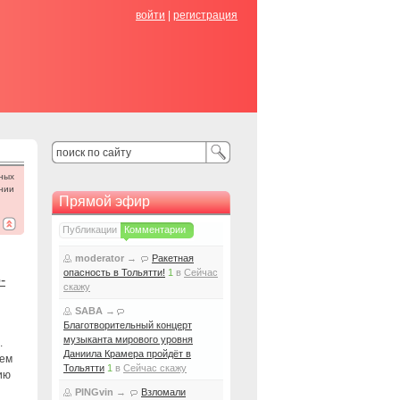
войти
|
регистрация
ных
нии
Прямой эфир
Публикации
Комментарии
moderator
→
Ракетная
опасность в Тольятти!
1
в
Сейчас
-
скажу
SABA
→
Благотворительный концерт
музыканта мирового уровня
.
Даниила Крамера пройдёт в
аем
Тольятти
1
в
Сейчас скажу
ию
PINGvin
→
Взломали