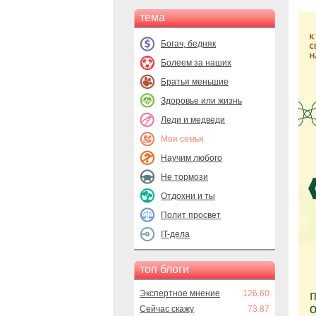
тема
Богач, бедняк
Болеем за наших
Братья меньшие
Здоровье или жизнь
Леди и медведи
Моя семья
Научим любого
Не тормози
Отдохни и ты
Полит просвет
IT-дела
топ блоги
Экспертное мнение
126.60
Сейчас скажу
73.87