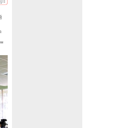
0
й
й
ям