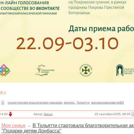
ее »
тольяттинская классическая гимназия
,
конкурс
,
Тольятти
,
минэкономразвития63
22 сентября 2025, 08:05
+4.00
Автор:
klauss
Моя семья
→
В Тольятти стартовала благотворительная а
"Подарки детям Донбасса"