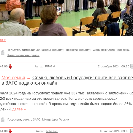
ее »
Тольятти
,
гимназия 39
,
школы Тольятти
,
новости Тольятти
,
День пожилого человека
,
Комсомольский район
2 октября 2024, 09:20
+4.00
Автор:
PINGvin
Моя семья
→
Семья, любовь и Госуслуги: почти все заявл
в ЗАГС подаются онлайн
чала 2024 года на Госуслугах подали уже 337 тыс. заявлений о заключении бр
2/3 всех поданных за это время заявок. Популярность сервиса среди
одожёнов постоянно растёт. В прошлом году онлайн было подано более 86%
влений.
далее »
Госуслуги
,
семья
,
ЗАГС
,
Минцифры России
10 июля 2024, 09:03
+4.00
Автор:
PINGvin