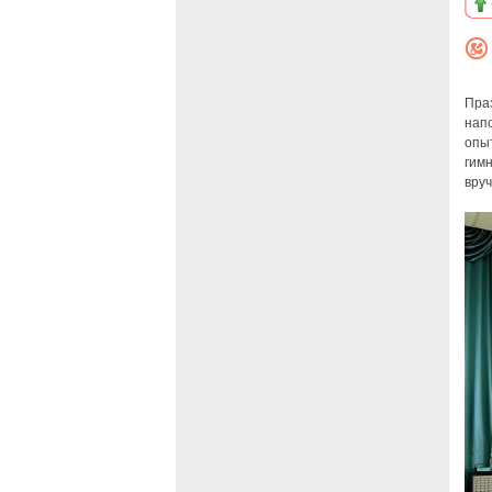
Праз
напо
опы
гимн
вруч