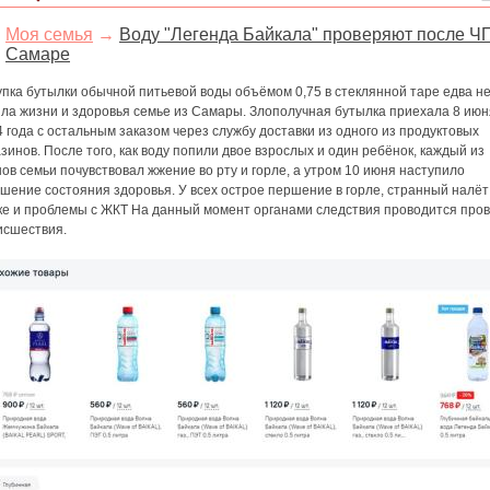
Моя семья
→
Воду "Легенда Байкала" проверяют после Ч
Самаре
пка бутылки обычной питьевой воды объёмом 0,75 в стеклянной таре едва н
ила жизни и здоровья семье из Самары. Злополучная бутылка приехала 8 июн
 года с остальным заказом через службу доставки из одного из продуктовых
зинов. После того, как воду попили двое взрослых и один ребёнок, каждый из
ов семьи почувствовал жжение во рту и горле, а утром 10 июня наступило
шение состояния здоровья. У всех острое першение в горле, странный налёт
ке и проблемы с ЖКТ На данный момент органами следствия проводится про
исшествия.