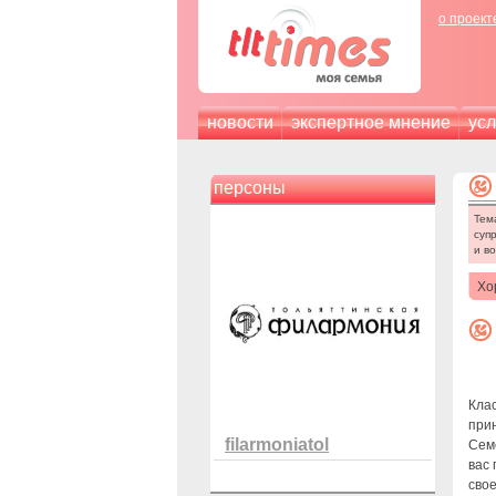
о проект
новости
экспертное мнение
усл
персоны
Тем
суп
и в
Хо
Кла
при
filarmoniatol
Сем
вас 
свое