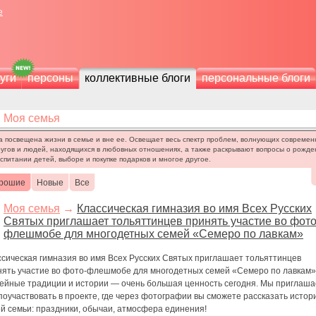
е
уги
персоны
коллективные блоги
персональные блоги
Моя семья
а посвещена жизни в семье и вне ее. Освещает весь спектр проблем, волнующих современ
ругов и людей, находящихся в любовных отношениях, а также раскрывают вопросы о рожде
оспитании детей, выборе и покупке подарков и многое другое.
рошие
Новые
Все
Моя семья
→
Классическая гимназия во имя Всех Русских
Святых приглашает тольяттинцев принять участие во фото
флешмобе для многодетных семей «Семеро по лавкам»
ссическая гимназия во имя Всех Русских Святых приглашает тольяттинцев
нять участие во фото-флешмобе для многодетных семей «Семеро по лавкам»
ейные традиции и истории — очень большая ценность сегодня. Мы приглаш
поучаствовать в проекте, где через фотографии вы сможете рассказать истор
й семьи: праздники, обычаи, атмосфера единения!