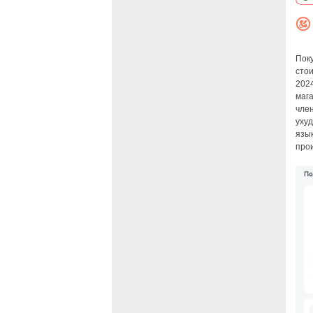
Поку
сто
2024
мага
член
ухуд
язы
про