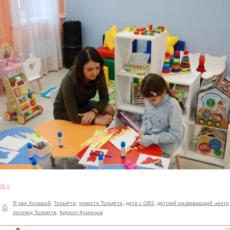
ее »
Я уже большой
,
Тольятти
,
новости Тольятти
,
дети с ОВЗ
,
детский развивающий центр
логопед Тольятти
,
Кирилл Кузнецов