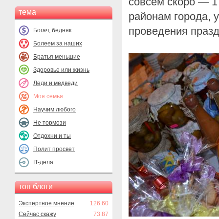
совсем скоро — 1
тема
районам города, 
проведения празд
Богач, бедняк
Болеем за наших
Братья меньшие
Здоровье или жизнь
Леди и медведи
Моя семья
Научим любого
Не тормози
Отдохни и ты
Полит просвет
IT-дела
топ блоги
Экспертное мнение
126.60
Сейчас скажу
73.87