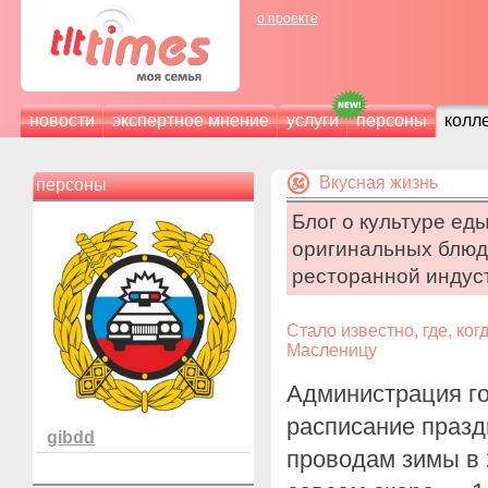
о проекте
новости
экспертное мнение
услуги
персоны
колл
Вкусная жизнь
персоны
Блог о культуре еды
оригинальных блюд
ресторанной индус
Стало известно, где, ког
Масленицу
Администрация г
расписание празд
gibdd
проводам зимы в 