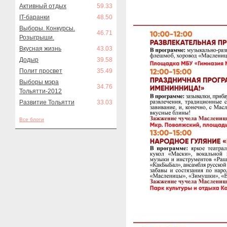
Активный отдых
59.33
IT-баранки
48.50
Выборы. Конкурсы.
46.71
Розыгрыши.
Вкусная жизнь
43.03
Додыр
39.58
Полит просвет
35.49
Выборы мэра
34.76
Тольятти-2012
Развитие Тольятти
33.03
Все блоги