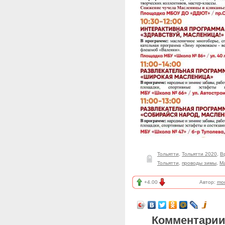
Тольятти
,
Тольятти 2020
,
В
Тольятти
,
проводы зимы
,
М
+4.00
Автор:
mod
Комментарии