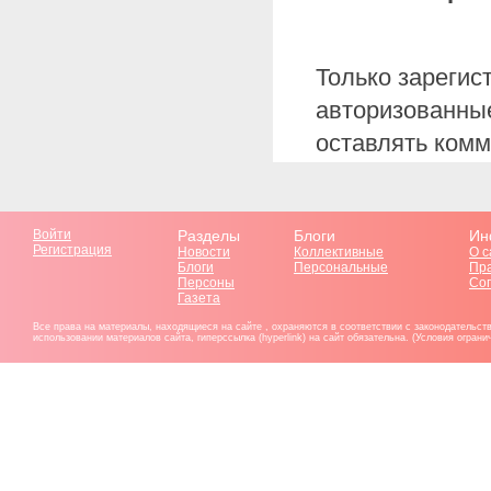
Только зарегис
авторизованные
оставлять комм
Войти
Разделы
Блоги
Ин
Регистрация
Новости
Коллективные
О с
Блоги
Персональные
Пр
Персоны
Со
Газета
Все права на материалы, находящиеся на сайте , охраняются в соответствии с законодательст
использовании материалов сайта, гиперссылка (hyperlink) на сайт обязательна. (Условия огран