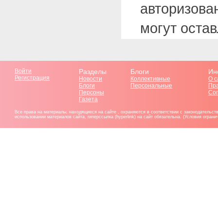
авторизова
могут оста
Войти
Разделы
Блоги
Ин
Регистрация
Новости
Коллективные
О с
Блоги
Персональные
Пр
Персоны
Со
Газета
Все права на материалы, находящиеся на сайте , охраняются в соответствии с законодательст
использовании материалов сайта, гиперссылка (hyperlink) на сайт обязательна. (Условия огран