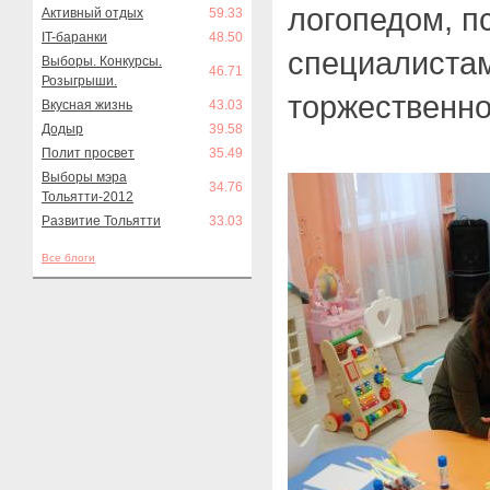
логопедом, п
Активный отдых
59.33
IT-баранки
48.50
специалистам
Выборы. Конкурсы.
46.71
Розыгрыши.
торжественно
Вкусная жизнь
43.03
Додыр
39.58
Полит просвет
35.49
Выборы мэра
34.76
Тольятти-2012
Развитие Тольятти
33.03
Все блоги