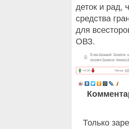
деток и рад, 
средства гра
для всесторо
ОВЗ.
Я уже большой
,
Тольятти
,
н
логопед Тольятти
,
Кирилл 
+4.00
Автор:
PI
Коммента
Только зар