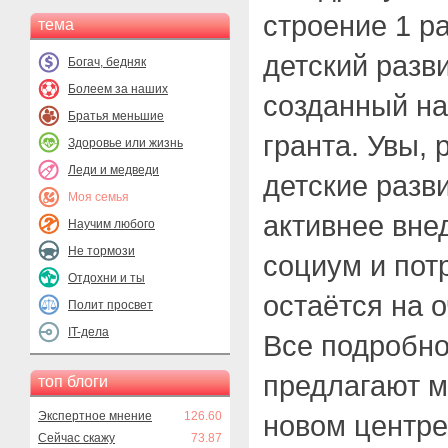
строение 1 р
тема
детский разв
Богач, бедняк
Болеем за наших
созданный на
Братья меньшие
гранта. Увы, 
Здоровье или жизнь
Леди и медведи
детские разв
Моя семья
активнее вне
Научим любого
Не тормози
социум и пот
Отдохни и ты
остаётся на 
Полит просвет
IT-дела
Все подробно
предлагают м
топ блоги
Экспертное мнение
126.60
новом центре
Сейчас скажу
73.87