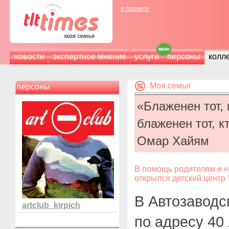
о проекте
новости
экспертное мнение
услуги
персоны
колл
Моя семья
персоны
«Блаженен тот,
блаженен тот, к
Омар Хайям
В помощь родителям и н
открылся детский центр
В Автозаводс
artclub_kirpich
по адресу 40