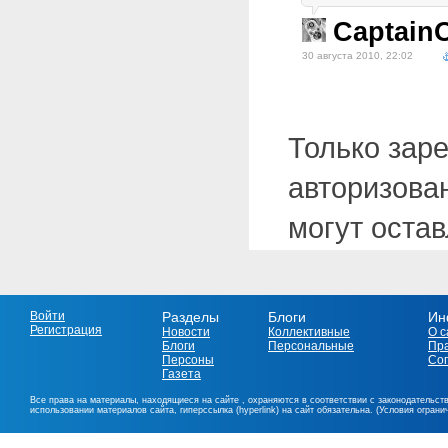
Captain
30 августа 2010, 22:02
Только зар
авторизова
могут оста
Войти
Разделы
Блоги
Ин
Регистрация
Новости
Коллективные
О с
Блоги
Персональные
Пр
Персоны
Со
Газета
Все права на материалы, находящиеся на сайте , охраняются в соответствии с законодательст
использовании материалов сайта, гиперссылка (hyperlink) на сайт обязательна. (Условия огран