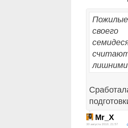
Пожилые
своего
семидес
считают 
лишними
Сработал
подготовк
Mr_X
30 августа 2010, 21:57