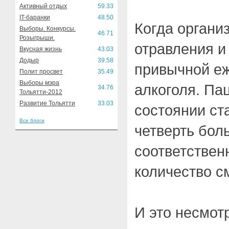
Активный отдых
59.33
IT-баранки
48.50
Когда органи
Выборы. Конкурсы.
46.71
Розыгрыши.
отравления и
Вкусная жизнь
43.03
Додыр
39.58
привычной е
Полит просвет
35.49
Выборы мэра
алкоголя. Па
34.76
Тольятти-2012
Развитие Тольятти
33.03
состоянии ст
Все блоги
четверть бол
соответствен
количество с
И это несмотр