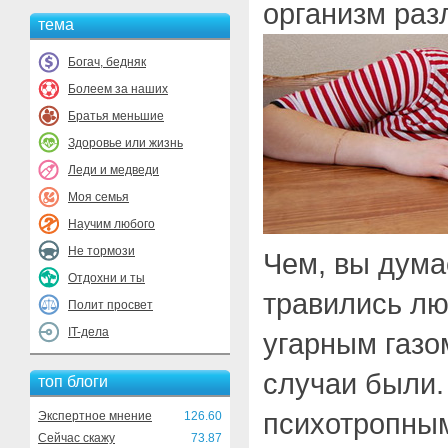
организм раз
тема
Богач, бедняк
Болеем за наших
Братья меньшие
Здоровье или жизнь
Леди и медведи
Моя семья
Научим любого
Не тормози
Чем, вы дума
Отдохни и ты
травились лю
Полит просвет
IT-дела
угарным газо
случаи были.
топ блоги
психотропны
Экспертное мнение
126.60
Сейчас скажу
73.87