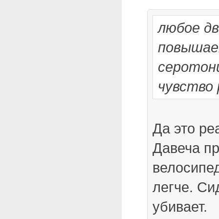
любое д
повышае
серотон
чувство 
Да это ре
Давеча пр
велосипед
легче. Си
убивает.