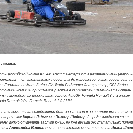
 справки:
оты российской команды SMP Racing выступают в различных международн
пионатах — от картинговых первенств до мировых гоночных соревнований
е: European Le Mans Series, FIA World Endurance Championship, GP2 Series.
ртсмены команды принимают участие в картинговых чемпионатах стран
пы и молодёжных формульных сериях: AutoGP, Formula Renault 3.5, Eurocup
ula Renault 2.0 и Formula Renault 2.0 ALPS.
оставе команды на сегодняшний день значатся такие громкие имена из мир
оспорта, как
Кирилл Ладыгин
и
Виктор Шайтар
. А среди младшего звена
анды можно отметить заслуги юных, но уже весьма результативных пилот
квича
Александра Вартаняна
и тольяттинского картингиста
Ивана Шве