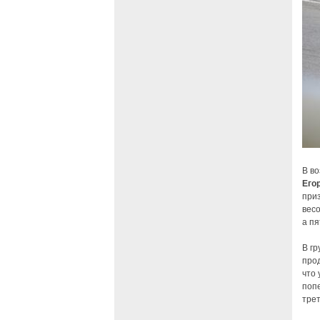
В во
Его
приз
вес
а п
В гр
про
что
поп
тре