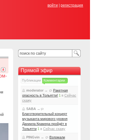
войти
|
регистрация
Прямой эфир
ом-
Публикации
Комментарии
moderator
→
Ракетная
ом
опасность в Тольятти!
1
в
Сейчас
скажу
SABA
→
Благотворительный концерт
ий
музыканта мирового уровня
Даниила Крамера пройдёт в
Тольятти
1
в
Сейчас скажу
PINGvin
→
Взломали