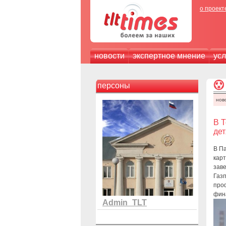
о проект
новости
экспертное мнение
усл
персоны
нов
В Т
де
В Па
карт
заве
Газ
про
фин
Admin_TLT