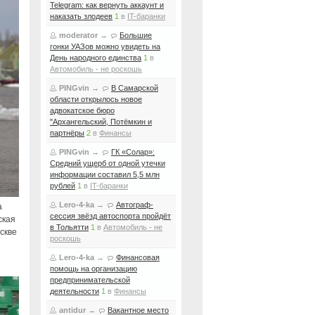
Telegram: как вернуть аккаунт и
наказать злодеев
1
в
IT-баранки
moderator
→
Большие
гонки УАЗов можно увидеть на
День народного единства
1
в
Автомобиль - не роскошь
PINGvin
→
В Самарской
области открылось новое
адвокатское бюро
"Архангельский, Потёмкин и
партнёры
2
в
Финансы
PINGvin
→
ГК «Солар»:
Средний ущерб от одной утечки
информации составил 5,5 млн
рублей
1
в
IT-баранки
Lero-4-ka
→
Автограф-
а
сессия звёзд автоспорта пройдёт
ская
в Тольятти
1
в
Автомобиль - не
скве
роскошь
Lero-4-ka
→
Финансовая
помощь на организацию
предпринимательской
деятельности
1
в
Финансы
antidur
→
Вакантное место