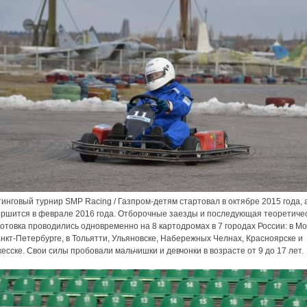
инговый турнир SMP Racing / Газпром-детям стартовал в октябре 2015 года, 
ершится в феврале 2016 года. Отборочные заезды и последующая теоретиче
отовка проводились одновременно на 8 картодромах в 7 городах России: в Мо
нкт-Петербурге, в Тольятти, Ульяновске, Набережных Челнах, Красноярске и
есске. Свои силы пробовали мальчишки и девчонки в возрасте от 9 до 17 лет.