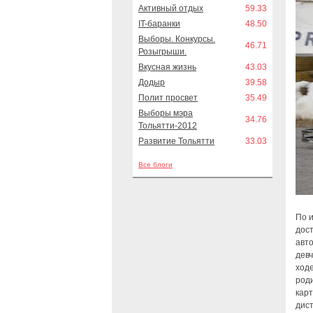
Активный отдых
59.33
IT-баранки
48.50
Выборы. Конкурсы.
46.71
Розыгрыши.
Вкусная жизнь
43.03
Додыр
39.58
Полит просвет
35.49
Выборы мэра
34.76
Тольятти-2012
Развитие Тольятти
33.03
Все блоги
По и
дост
авто
девч
ходе
роди
кар
дист