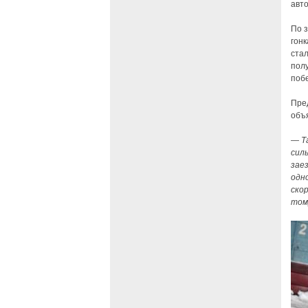
авт
По 
гон
стал
пол
поб
Пре
объ
— Т
сил
зае
одн
ско
том