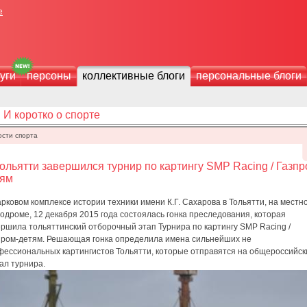
е
уги
персоны
коллективные блоги
персональные блоги
И коротко о спорте
ости спорта
ольятти завершился турнир по картингу SMP Racing / Газпр
тям
рковом комплексе истории техники имени К.Г. Сахарова в Тольятти, на местн
одроме, 12 декабря 2015 года состоялась гонка преследования, которая
ршила тольяттинский отборочный этап Турнира по картингу SMP Racing /
пром-детям. Решающая гонка определила имена сильнейших не
фессиональных картингистов Тольятти, которые отправятся на общероссийск
ал турнира.