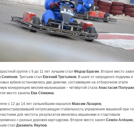
зрастной группе с 9 до 11 лет лучшим стал
Фёдор Брагин
. Второе место заво
р Семёнов
. Третьим стал
Евгений Третьяков
. В шаге от наградного подиума и
овых кубков остановились две девочки, составившие на отборочном этапе
омую конкуренцию многим мальчишкам – четвёртой стала
Анастасия Полушк
ятое место заняла
Ева Сёмкина
.
уппе с 12 до 14 лет сильнейшим оказался
Максим Лазарев
,
демонстрировавший потрясающую стабильность управления машиной при то
 участники для чистоты результатов менялись машинами и стартовали
еременно с разных дорожек картодрома. Второе место занял
Семён Алёшин
тьим стал
Джамиль Якупов
.