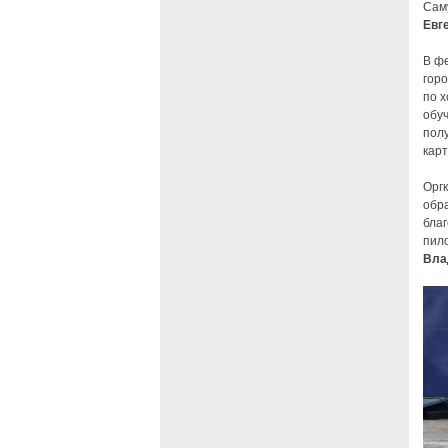
Сам
Евг
В ф
гор
по х
обу
полу
кар
Орг
обр
бла
пил
Вла