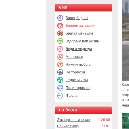
тема
Богач, бедняк
Болеем за наших
Братья меньшие
Здоровье или жизнь
Леди и медведи
Моя семья
Научим любого
Не тормози
Отдохни и ты
Карт
Полит просвет
зав
подг
IT-дела
и Са
Черк
топ блоги
Экспертное мнение
126.60
Сейчас скажу
73.87