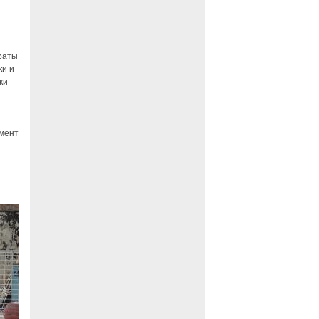
раты
ки и
ки
амент