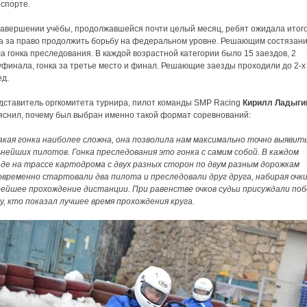
оспорте.
завершении учёбы, продолжавшейся почти целый месяц, ребят ожидала итог
ка за право продолжить борьбу на федеральном уровне. Решающим состязан
а гонка преследования. В каждой возрастной категории было 15 заездов, 2
уфинала, гонка за третье место и финал. Решающие заезды проходили до 2-х
ед.
дставитель оргкомитета турнира, пилот команды SMP Racing
Кирилл Ладыги
яснил, почему был выбран именно такой формат соревнований:
акая гонка наиболее сложна, она позволила нам максимально точно выявит
ьнейших пилотов. Гонка преследования это гонка с самим собой. В каждом
зде на трассе картодрома с двух разных сторон по двум разным дорожкам
овременно стартовали два пилота и преследовали друг друга, набирая очки
рейшее прохождение дистанции. При равенстве очков судьи присуждали поб
у, кто показал лучшее время прохождения круга.