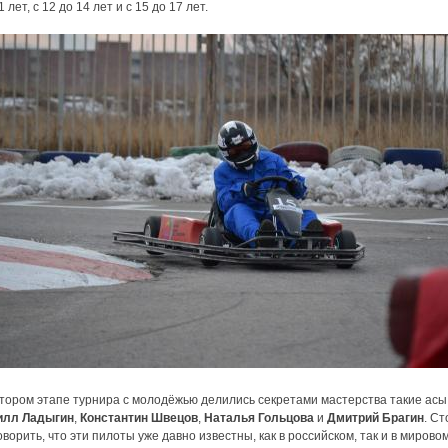
1 лет, с 12 до 14 лет и с 15 до 17 лет.
тором этапе турнира с молодёжью делились секретами мастерства такие асы,
илл Ладыгин
,
Константин Швецов
,
Наталья Гольцова
и
Дмитрий Брагин
. Ст
оворить, что эти пилоты уже давно известны, как в российском, так и в мирово