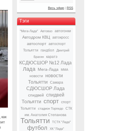
Весь эфир
|
RSS
Тэги
автогонки
"Мега-Лада"
Автоваз
Автодром КВЦ
автокросс
автоспорт
автоспорт
Тольятти
гандбол
Дмитрий
каратэ
Брагин
КСДЮСШОР №12 Лада
Лада
Мега-Лада
ММА
новости
новости
Тольятти
Самара
СДЮСШОР Лада
спидвей
спидвей
спорт
Тольятти
спорт
Тольятти
СТК
стадион Торпедо
им. Анатолия Степанова
 как
Тольятти
оит
ТСТК "Лада"
футбол
м
ХК "Лада"