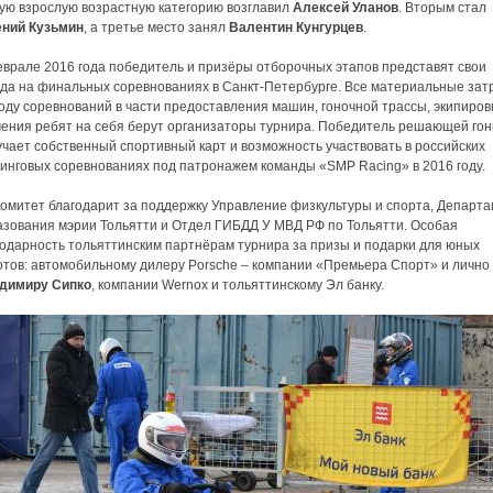
ую взрослую возрастную категорию возглавил
Алексей Уланов
. Вторым стал
ений Кузьмин
, а третье место занял
Валентин Кунгурцев
.
еврале 2016 года победитель и призёры отборочных этапов представят свои
ода на финальных соревнованиях в Санкт-Петербурге. Все материальные зат
оду соревнований в части предоставления машин, гоночной трассы, экипиров
чения ребят на себя берут организаторы турнира. Победитель решающей гон
чает собственный спортивный карт и возможность участвовать в российских
тинговых соревнованиях под патронажем команды «SMP Racing» в 2016 году.
комитет благодарит за поддержку Управление физкультуры и спорта, Департ
азования мэрии Тольятти и Отдел ГИБДД У МВД РФ по Тольятти. Особая
годарность тольяттинским партнёрам турнира за призы и подарки для юных
отов: автомобильному дилеру Porsche – компании «Премьера Спорт» и лично
димиру Сипко
, компании Wernox и тольяттинскому Эл банку.