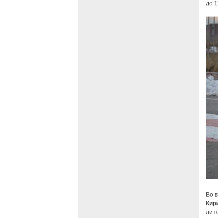
до 1
Во в
Кир
ли г