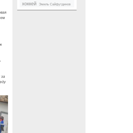
хоккей
Эмиль Сайфутдинов
овая
ием
н
ь
 за
еду