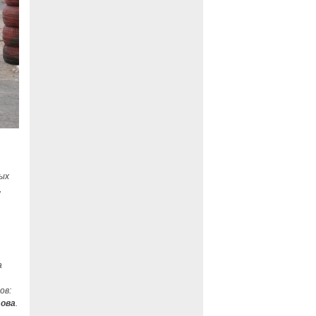
ых
,
а
ов:
цова
.