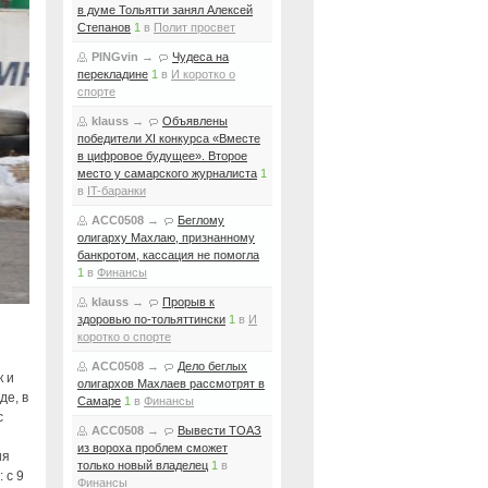
в думе Тольятти занял Алексей
Степанов
1
в
Полит просвет
PINGvin
→
Чудеса на
перекладине
1
в
И коротко о
спорте
klauss
→
Объявлены
победители XI конкурса «Вместе
в цифровое будущее». Второе
место у самарского журналиста
1
в
IT-баранки
ACC0508
→
Беглому
олигарху Махлаю, признанному
банкротом, кассация не помогла
1
в
Финансы
klauss
→
Прорыв к
здоровью по-тольяттински
1
в
И
коротко о спорте
ACC0508
→
Дело беглых
к и
олигархов Махлаев рассмотрят в
де, в
Самаре
1
в
Финансы
с
ACC0508
→
Вывести ТОАЗ
и
из вороха проблем сможет
ия
только новый владелец
1
в
 с 9
Финансы