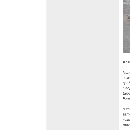
Для
Пил
чем
врод
Спо
Евро
Form
В с
авт
ком
мос