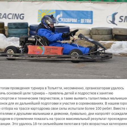
тогам проведения турнира в Тольятти, несомненно, организаторам удалось
ичь основной цели турнира – привлечь детей и подростков к занятию
спортом и техническим творчеством, а также выявить талантливых мальчише
онок для их дальнейшей подготовки и участия в соревнованиях. В нашем горо
 отбора на трассе картодрома свои силы испытали более 100 ребят. Вместе 
телями и друзьями мальчишки и девчонки, буквально, дни напролёт осаждал
тодром в стремлении показать на трассе максимальный результат прохожден
анции. Это удалось 18-ти сильнейшим пилотам в трёх возрастных категориях: