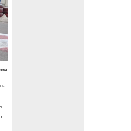
евал
ина
,
м,
, а