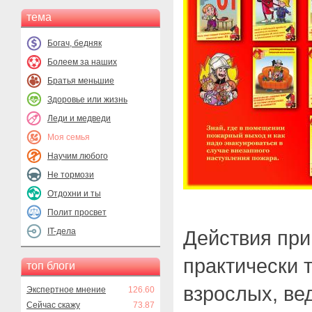
тема
Богач, бедняк
Болеем за наших
Братья меньшие
Здоровье или жизнь
Леди и медведи
Моя семья
Научим любого
Не тормози
Отдохни и ты
Полит просвет
IT-дела
Действия при
практически т
топ блоги
взрослых, ве
Экспертное мнение
126.60
Сейчас скажу
73.87