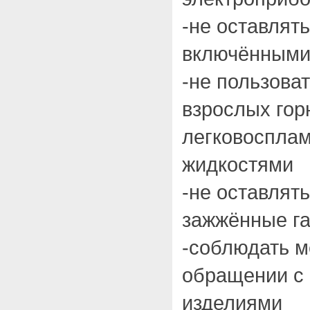
-не оставлят
включёнными
-не пользова
взрослых гор
легковоспла
жидкостями
-не оставлят
зажжённые г
-соблюдать м
обращении с
изделиями