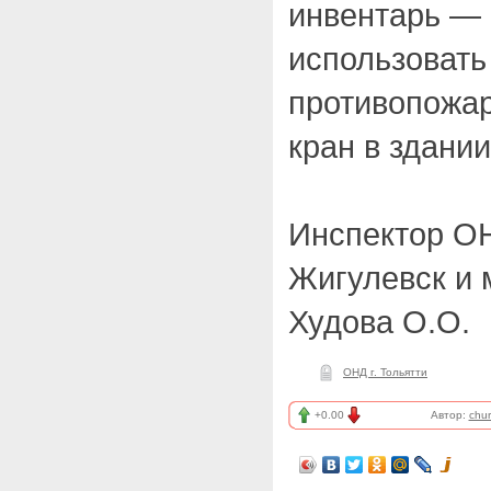
инвентарь — 
использовать
противопожар
кран в здании
Инспектор ОН
Жигулевск и 
Худова О.О.
ОНД г. Тольятти
+0.00
Автор:
chu