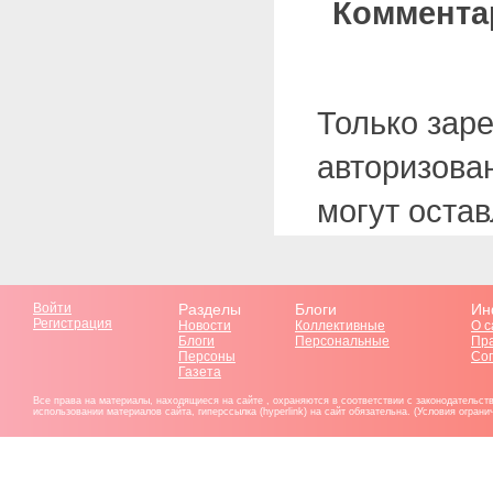
Коммента
Только зар
авторизова
могут оста
Войти
Разделы
Блоги
Ин
Регистрация
Новости
Коллективные
О с
Блоги
Персональные
Пр
Персоны
Со
Газета
Все права на материалы, находящиеся на сайте , охраняются в соответствии с законодательст
использовании материалов сайта, гиперссылка (hyperlink) на сайт обязательна. (Условия огран