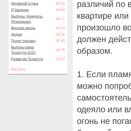
различий по в
Активный отдых
59.33
IT-баранки
48.50
квартире или
Выборы. Конкурсы.
46.71
Розыгрыши.
произошло во
Вкусная жизнь
43.03
Додыр
39.58
должен дейс
Полит просвет
35.49
Выборы мэра
образом.
34.76
Тольятти-2012
Развитие Тольятти
33.03
Все блоги
1. Если плам
можно попроб
самостоятель
одеяло или в
огонь не пог