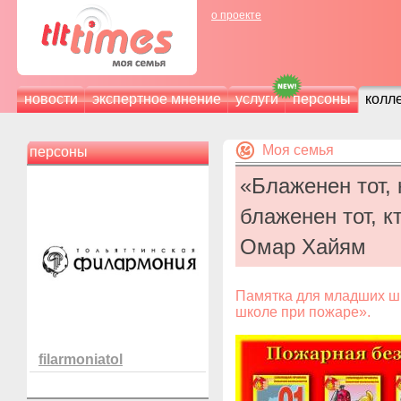
о проекте
новости
экспертное мнение
услуги
персоны
колл
Моя семья
персоны
«Блаженен тот,
блаженен тот, к
Омар Хайям
Памятка для младших шк
школе при пожаре».
filarmoniatol