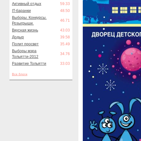
Активный отдых
59.33
IT-баранки
48.50
Выборы. Конкурсы.
46.71
Розыгрыши.
Вкусная жизнь
43.03
Додыр
39.58
Полит просвет
35.49
Выборы мэра
34.76
Тольятти-2012
Развитие Тольятти
33.03
Все блоги