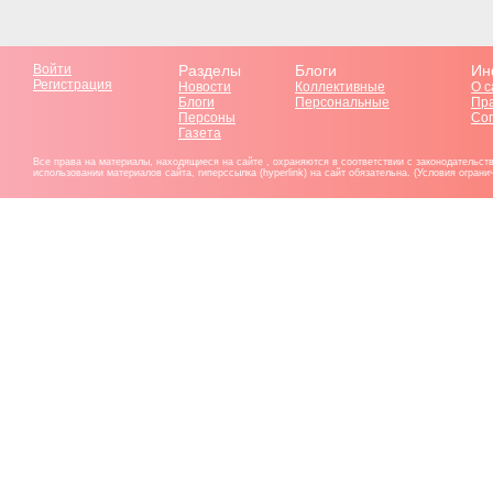
Войти
Разделы
Блоги
Ин
Регистрация
Новости
Коллективные
О с
Блоги
Персональные
Пр
Персоны
Со
Газета
Все права на материалы, находящиеся на сайте , охраняются в соответствии с законодательст
использовании материалов сайта, гиперссылка (hyperlink) на сайт обязательна. (Условия огран