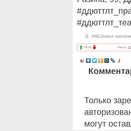
#ддюттлт_пр
#ддюттлт_теа
ДДЮТ Тольятти
,
театр Бур
+8.00
Автор:
D
Коммента
Только зар
авторизова
могут оста