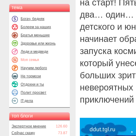
на старт! П
тема
два… один… 
Богач, бедняк
детского и ю
Болеем за наших
Братья меньшие
начинает обр
Здоровье или жизнь
запуска косм
Леди и медведи
Моя семья
который унес
Научим любого
больших зрит
Не тормози
Отдохни и ты
невероятных
Полит просвет
приключений 
IT-дела
топ блоги
Экспертное мнение
126.60
Сейчас скажу
73.87