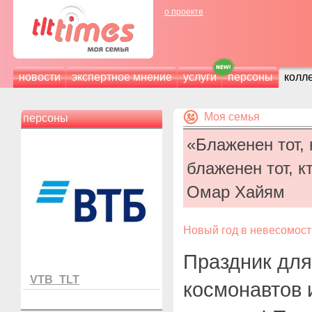
о проекте
новости
экспертное мнение
услуги
персоны
колл
Моя семья
персоны
«Блаженен тот,
блаженен тот, к
Омар Хайям
Новый год в невесомост
Праздник для
VTB_TLT
космонавтов 