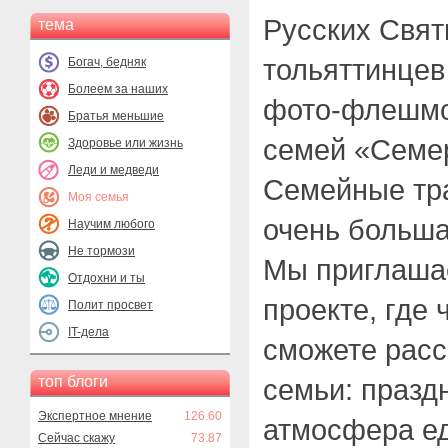
Русских Свят
тема
тольяттинцев
Богач, бедняк
Болеем за наших
фото-флешмо
Братья меньшие
семей «Семер
Здоровье или жизнь
Леди и медведи
Семейные тр
Моя семья
очень больша
Научим любого
Не тормози
Мы приглашае
Отдохни и ты
проекте, где
Полит просвет
IT-дела
сможете расс
топ блоги
семьи: празд
Экспертное мнение
126.60
атмосфера е
Сейчас скажу
73.87