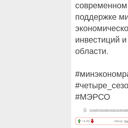
современном 
поддержке м
экономическо
инвестиций и
области.
#минэкономр
#четыре_сез
#МЭРСО
тольяттинская классическа
+4.00
Автор:
kl