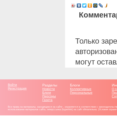
Коммента
Только зар
авторизова
могут оста
Войти
Разделы
Блоги
Ин
Регистрация
Новости
Коллективные
О с
Блоги
Персональные
Пр
Персоны
Со
Газета
Все права на материалы, находящиеся на сайте , охраняются в соответствии с законодательст
использовании материалов сайта, гиперссылка (hyperlink) на сайт обязательна. (Условия огран