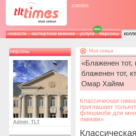
о проекте
новости
экспертное мнение
услуги
персоны
колл
Моя семья
персоны
«Блаженен тот,
блаженен тот, к
Омар Хайям
Классическая гимна
приглашает тольятт
флешмобе для мно
лавкам»
Admin_TLT
Классическая