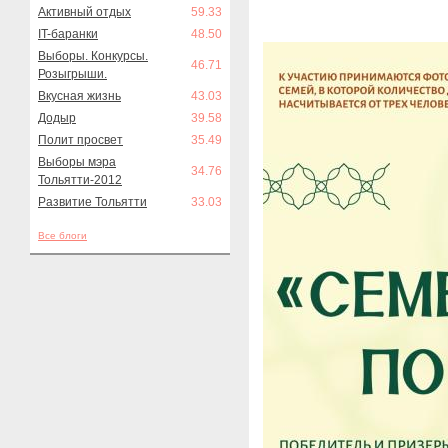
Активный отдых
59.33
IT-баранки
48.50
Выборы. Конкурсы.
46.71
Розыгрыши.
Вкусная жизнь
43.03
Додыр
39.58
Полит просвет
35.49
Выборы мэра
34.76
Тольятти-2012
Развитие Тольятти
33.03
Все блоги