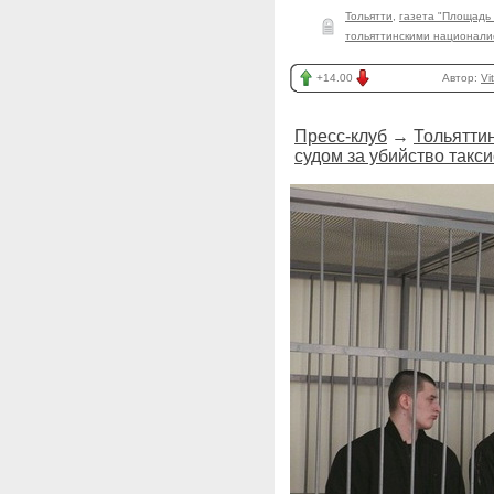
Тольятти
,
газета "Площадь
тольяттинскими национали
+14.00
Автор:
Vi
Пресс-клуб
→
Тольятти
судом за убийство такси