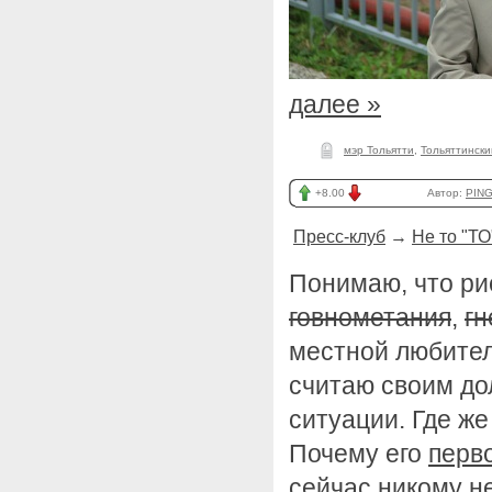
далее »
мэр Тольятти
,
Тольяттински
+8.00
Автор:
PING
Пресс-клуб
→
Не то "ТО
Понимаю, что ри
говнометания
,
гн
местной любител
считаю своим до
ситуации. Где ж
Почему его
перв
сейчас никому не