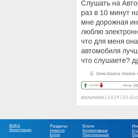
Слушать на Авто
раз в 10 минут н
мне дорожная ин
люблю электронн
что для меня он
автомобиля лучш
что слушаете?
д
Радио Тольятти
,
Тольятти
,
+14.00
Автор:
PI
предыдущая
2
3
4
5
6
7
8
9
10
с
Войти
Разделы
Блоги
Ин
Регистрация
Новости
Коллективные
О с
Блоги
Персональные
Пр