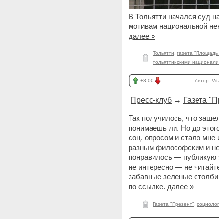
В Тольятти начался суд н
мотивам национальной не
далее »
Тольятти
,
газета "Площадь
тольяттинскими национали
+3.00
Автор:
Vit
Пресс-клуб
→
Газета "П
Так получилось, что зашел
понимаешь ли. Но до этог
соц. опросом и стало мне
разным философским и не 
понравилось — публикую з
не интересно — не читайте
забавные зеленые столбик
по
ссылке
.
далее »
Газета "Презент"
,
социолог