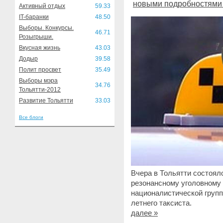
новыми подробностями -
Активный отдых
59.33
IT-баранки
48.50
Выборы. Конкурсы.
46.71
Розыгрыши.
Вкусная жизнь
43.03
Додыр
39.58
Полит просвет
35.49
Выборы мэра
34.76
Тольятти-2012
Развитие Тольятти
33.03
Все блоги
Вчера в Тольятти состоял
резонансному уголовному
националистической группы
летнего таксиста.
далее »