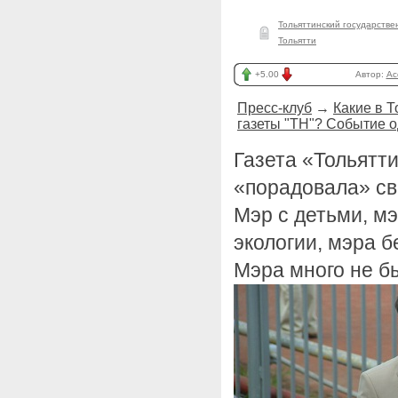
Тольяттинский государстве
Тольятти
+5.00
Автор:
Ac
Пресс-клуб
→
Какие в 
газеты "ТН"? Событие о
Газета «Тольятт
«порадовала» с
Мэр с детьми, м
экологии, мэра б
Мэра много не бы