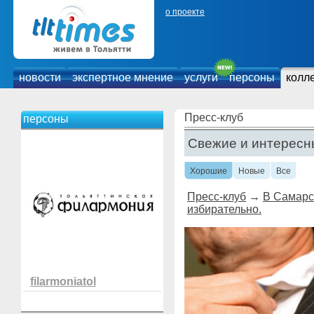
о проекте
новости
экспертное мнение
услуги
персоны
колл
Пресс-клуб
персоны
Свежие и интересн
Хорошие
Новые
Все
Пресс-клуб
→
В Самарс
избирательно.
filarmoniatol