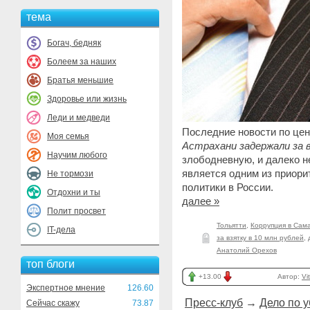
тема
Богач, бедняк
Болеем за наших
Братья меньшие
Здоровье или жизнь
Леди и медведи
Последние новости по це
Моя семья
Астрахани задержали за в
Научим любого
злободневную, и далеко н
является одним из приори
Не тормози
политики в России.
Отдохни и ты
далее »
Полит просвет
Тольятти
,
Коррупция в Сам
IT-дела
за взятку в 10 млн рублей
,
Анатолий Орехов
топ блоги
+13.00
Автор:
Vi
Экспертное мнение
126.60
Пресс-клуб
→
Дело по у
Сейчас скажу
73.87