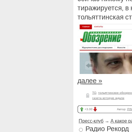
тиражируется, в 
тольяттинская с
далее »
ТО
,
тольяттинское обозре
газета которую ждали
+3.00
Автор:
PIN
Пресс-клуб
→
А какое 
Радио Рекорд