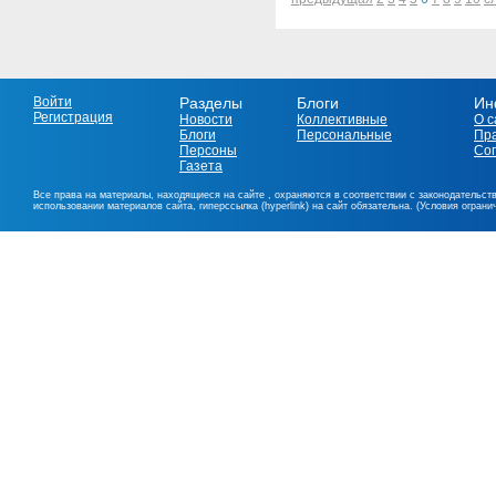
Войти
Разделы
Блоги
Ин
Регистрация
Новости
Коллективные
О с
Блоги
Персональные
Пр
Персоны
Со
Газета
Все права на материалы, находящиеся на сайте , охраняются в соответствии с законодательст
использовании материалов сайта, гиперссылка (hyperlink) на сайт обязательна. (Условия огран