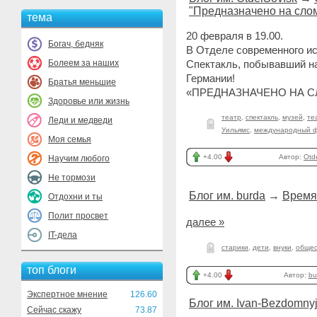
"Предназначено на сло
тема
20 февраля в 19.00.
Богач, бедняк
В Отделе современного ис
Болеем за наших
Спектакль, побывавший н
Германии!
Братья меньшие
«ПРЕДНАЗНАЧЕНО НА 
Здоровье или жизнь
театр
,
спектакль
,
музей
,
те
Леди и медведи
Уильямс
,
международный ф
Моя семья
+4.00
Автор:
Otd
Научим любого
Не тормози
Блог им. burda
→
Время
Отдохни и ты
Полит просвет
далее »
IT-дела
старики
,
дети
,
внуки
,
общес
топ блоги
+4.00
Автор:
bu
Экспертное мнение
126.60
Блог им. Ivan-Bezdomny
Сейчас скажу
73.87