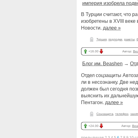
империя изобрела подв
В Турции считают, что р
изобретены в XVIII век
Новости.
далее »
Турция
,
подлодки
,
ракеты
,
+16.00
Автор:
Be
Блог им. Beashen
→
Отд
Отдел соцзащиты Автоза
ли в несознанку. Две не
должен был сегодня поз
выяснить их дальнейшую 
Пентагон.
далее »
Соцзащита
,
телефон
,
заня
+24.00
Автор:
Bea
предыдущая
2
3
4
5
6
7
8
9
10
с