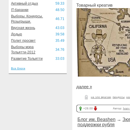
Активный отдых
59.33
Товарный креатив
IT-баранки
48.50
Выборы. Конкурсы.
46.71
Розыгрыши.
Вкусная жизнь
43.03
Додыр
39.58
Полит просвет
35.49
Выборы мэра
34.76
Тольятти-2012
Развитие Тольятти
33.03
Все блоги
далее »
на зло врагам
,
пиндосы
,
на
+28.00
Автор:
Ivan
Блог им. Beashen
→
Зюг
поддержки рубля