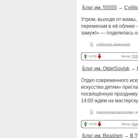
Блог им. 55555
→
Суббо
Утром, выходя от мамы,
переменам в её облике 
замуж!» — поделилась о
субботнее лирическое
+4.00
Автор:
555
Блог им. OtdelSovIsk
→
Отдел современного иск
искусство детям» пригл
посвящённую празднику 
14:00 ждём на мастерску
праздничная мастерская
,
д
+8.00
Автор:
Otd
Блог им. Beashen
→
В Т