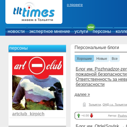
о проекте
новости
экспертное мнение
услуги
персоны
колл
Персональные блоги
персоны
Хорошие
Новые
Все
Блог им. Pozhnadzor-zen
пожарной безопасности 
Ответственность за не
безопасности
далее »
Тольятти
,
ОНД г.о. Тольятти
artclub_kirpich
+4.00
Автор:
Pozhna
Блог им. OtdelSovIsk
→