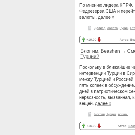
По мнению лидера КПРФ, 
Федрезерва США и перейт
валюты.
далее »
Доллар
,
Золото
,
Рубль
,
Ст
+16.00
Автор:
Be
Блог им. Beashen
→
Смо
Турции?
Поскольку в ближайшие ч
интервенции Турции в Сир
между Турцией и Россией 
пять копеек в обсуждение
дней в патриотическом се
нервозность, вызванная, 
вещей.
далее »
Россия
,
Турция
,
война.
+16.00
Автор:
Bea