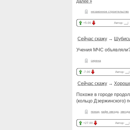
далее »
незаконное строительство
+5.00
Автор:
__i
Сейчас скажу
→
Шубис
Учения МЧС объявляли?
сирена
-7.00
Автор:
__i
Сейчас скажу
→
Хорошо 
Похоже в городе продол
(кольцо Дзержинского) 
пожар
,
кафе звезда
,
звезда
+27.00
Автор:
__i