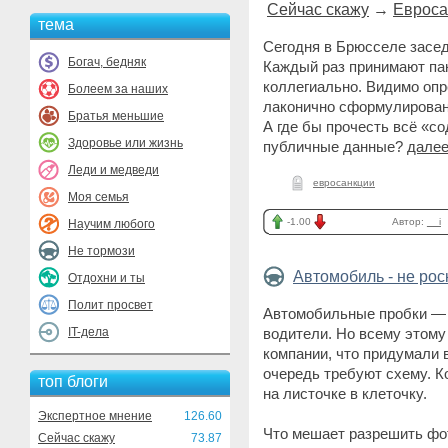
Сейчас скажу
→
Евроса
тема
Сегодня в Брюсселе засе
Богач, бедняк
Каждый раз принимают па
коллегиально. Видимо опр
Болеем за наших
лаконично сформулирова
Братья меньшие
А где бы прочесть всё «с
Здоровье или жизнь
публичные данные?
далее
Леди и медведи
евросанкции
Моя семья
-1.00
Автор:
__i
Научим любого
Не тормози
Автомобиль - не ро
Отдохни и ты
Полит просвет
Автомобильные пробки — 
IT-дела
водители. Но всему этому
компании, что придумали 
очередь требуют схему. К
топ блоги
на листочке в клеточку.
Экспертное мнение
126.60
Что мешает разрешить фо
Сейчас скажу
73.87