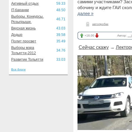
самими участниками? Зас
Активный отдых
59.33
обочину и ждите ГАИ сколь
IT-баранки
48.50
далее »
Выборы. Конкурсы.
46.71
Розыгрыши.
автопробки
Вкусная жизнь
43.03
Додыр
39.58
+16.00
Автор:
__i
Полит просвет
35.49
Сейчас скажу
→
Лектор
Выборы мэра
34.76
Тольятти-2012
Развитие Тольятти
33.03
Все блоги