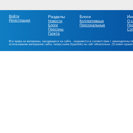
Войти
Разделы
Блоги
Ин
Регистрация
Новости
Коллективные
О с
Блоги
Персональные
Пр
Персоны
Со
Газета
Все права на материалы, находящиеся на сайте , охраняются в соответствии с законодательст
использовании материалов сайта, гиперссылка (hyperlink) на сайт обязательна. (Условия огран