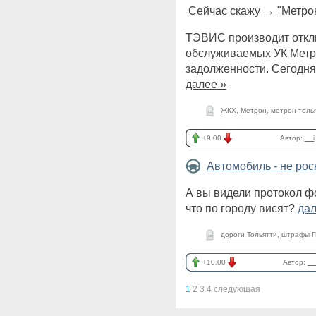
Сейчас скажу
→
"Метро
ТЭВИС производит откл
обслуживаемых УК Метр
задолженности. Сегодня
далее »
ЖКХ
,
Метрон
,
метрон толь
+9.00
Автор:
__i
Автомобиль - не ро
А вы видели протокол ф
что по городу висят?
дал
дороги Тольятти
,
штрафы 
+10.00
Автор:
__
1
2
3
4
следующая