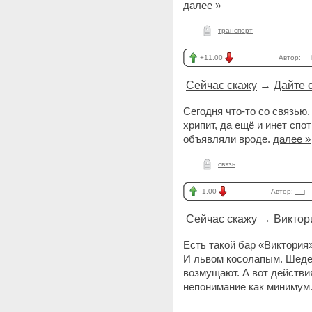
далее »
транспорт
+11.00
Автор:
__
Сейчас скажу
→
Дайте с
Сегодня что-то со связью.
хрипит, да ещё и инет спо
объявляли вроде.
далее »
связь
-1.00
Автор:
__i
Сейчас скажу
→
Виктор
Есть такой бар «Виктория
И львом косолапым. Шедев
возмущают. А вот действ
непонимание как минимум