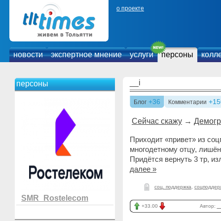
о проекте
новости
экспертное мнение
услуги
персоны
колл
__i
персоны
+36
+15
Блог
Комментарии
Сейчас скажу
→
Демогр
Приходит «привет» из соц
многодетному отцу, лишён
Придётся вернуть 3 тр, и
далее »
соц. поддержка
,
соцподдер
SMR_Rostelecom
+33.00
Автор:
_