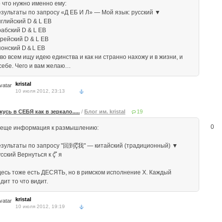
о что нужно именно ему:
езультаты по запросу «Д ЕБ И Л» — Мой язык: русский ▼
нглийский D & L EB
рабский D & L EB
орейский D & L EB
понский D＆L EB
во всем ищу идею единства и как ни странно нахожу и в жизни, и
 себе. Чего и вам желаю…
kristal
10 июля 2012, 23:13
жусь в СЕБЯ как в зеркало.....
/
Блог им. kristal
19
0
 еще информация к размышлению:
езультаты по запросу "回到çึ我" — китайский (традиционный) ▼
сский Вернуться к ç ึ я
десь тоже есть ДЕСЯТЬ, но в римском исполнение Х. Каждый
дит то что видит.
kristal
10 июля 2012, 19:19