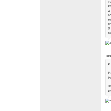
т
Р
а
а
к
я
Я 
в
Гля
И
Р
ру
З
ви