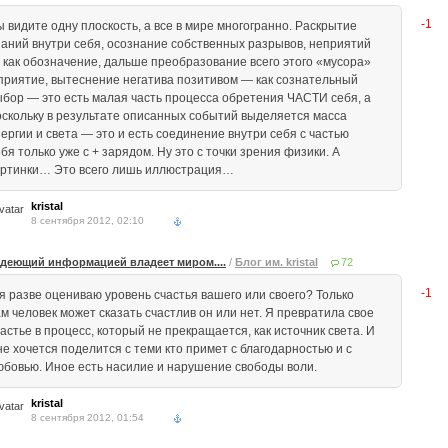
-1
ы видите одну плоскость, а все в мире многогранно. Раскрытие
наний внутри себя, осознание собственных разрывов, неприятий
 как обозначение, дальше преобразование всего этого «мусора»
 приятие, вытеснение негатива позитивом — как сознательный
ыбор — это есть малая часть процесса обретения ЧАСТИ себя, а
оскольку в результате описанных событий выделяется масса
нергии и света — это и есть соединение внутри себя с частью
бя только уже с + зарядом. Ну это с точки зрения физики. А
артинки… Это всего лишь иллюстрация…
kristal
8 сентября 2012, 02:10
деющий информацией владеет миром....
/
Блог им. kristal
72
-1
 я разве оцениваю уровень счастья вашего или своего? Только
ам человек может сказать счастлив он или нет. Я превратила свое
астье в процесс, который не прекращается, как источник света. И
не хочется поделится с теми кто примет с благодарностью и с
юбовью. Иное есть насилие и нарушение свободы воли.
kristal
8 сентября 2012, 01:54