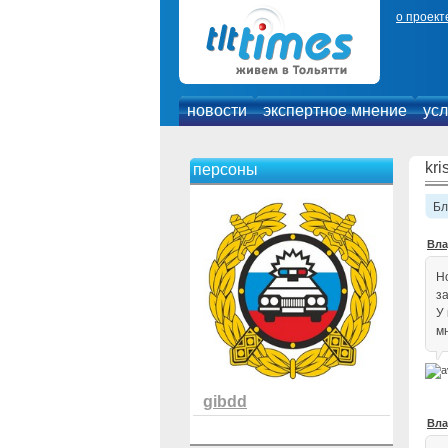
о проект
новости
экспертное мнение
усл
kri
персоны
Бл
Вла
Но
з
У
м
gibdd
Вла