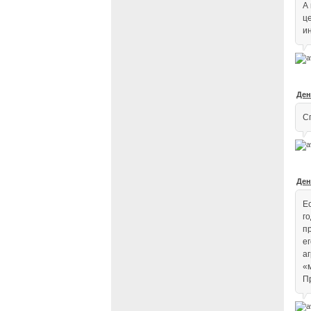
А
ц
и
Ден
С
Ден
Е
г
п
ег
аг
«
П