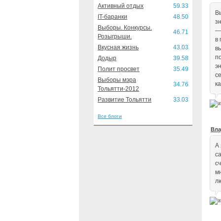
Активный отдых
59.33
В
IT-баранки
48.50
з
Выборы. Конкурсы.
—
46.71
Розыгрыши.
в
Вкусная жизнь
43.03
в
п
Додыр
39.58
э
Полит просвет
35.49
се
Выборы мэра
к
34.76
Тольятти-2012
Развитие Тольятти
33.03
Все блоги
Вла
А
с
сч
м
л