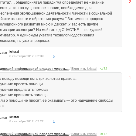
-2
итата:"… общепринятая парадигма определяет не «знание
сего», а только сущностное знание, необходимое для
беспечения эволюционной деятельности личности в социальной
ействительности и обретения разума." Вот именно процесс
волюционного развития мною и движет. У вас есть другие
отивации эволюции? На мой взгляд СЧАСТЬЕ — не худший
отиватор. А единожды ухватив технологиюдостижения
елаемого, ты уже в процессе.
kristal
8 сентября 2012, 02:39
деющий информацией владеет миром....
/
Блог им. kristal
72
-1
о поводу помощи есть три золотых правила:
. умение просить помощи
. умение предлагать помощь
. умение принимать помощь
сли о помощи не просят, её оказывать — это нарушение свободы
ли.
kristal
8 сентября 2012, 02:22
деющий информацией владеет миром....
/
Блог им. kristal
72