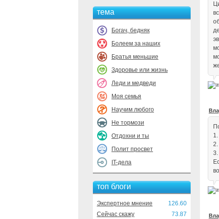
Ц
тема
в
о
Богач, бедняк
д
э
Болеем за наших
м
Братья меньшие
м
ж
Здоровье или жизнь
Леди и медведи
Моя семья
Научим любого
Вла
Не тормози
П
1
Отдохни и ты
2
Полит просвет
3
Е
IT-дела
во
топ блоги
Экспертное мнение
126.60
Сейчас скажу
73.87
Вла