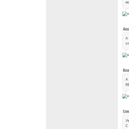
ма
Ден
А
о
Вла
А
В
Гля
У
С