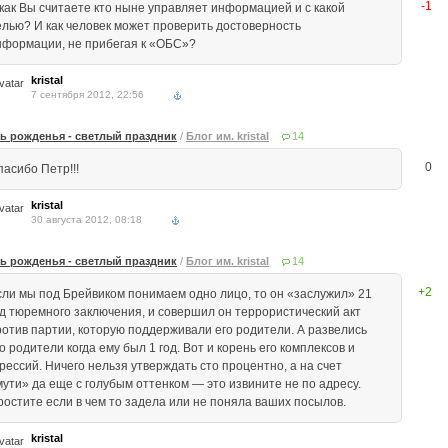
-1
 как Вы считаете кто ныне управляет информацией и с какой
елью? И как человек может проверить достоверность
нформации, не прибегая к «ОБС»?
kristal
7 сентября 2012, 22:56
ь рожденья - светлый праздник
/
Блог им. kristal
14
0
пасибо Петр!!!
kristal
30 августа 2012, 08:18
ь рожденья - светлый праздник
/
Блог им. kristal
14
+2
сли мы под Брейвиком понимаем одно лицо, то он «заслужил» 21
од тюремного заключения, и совершил он террористический акт
ротив партии, которую поддерживали его родители. А развелись
о родители когда ему был 1 год. Вот и корень его комплексов и
рессий. Ничего нельзя утверждать сто процентно, а на счет
мути» да еще с голубым оттенком — это извините не по адресу.
ростите если в чем то задела или не поняла ваших посылов.
kristal