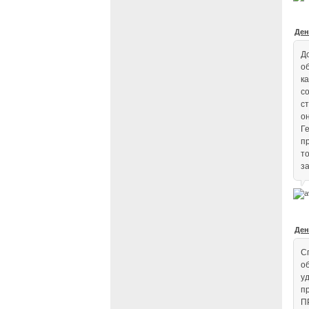
Ден
Д
о
к
с
ст
о
Г
п
т
з
Ден
С
о
у
п
П