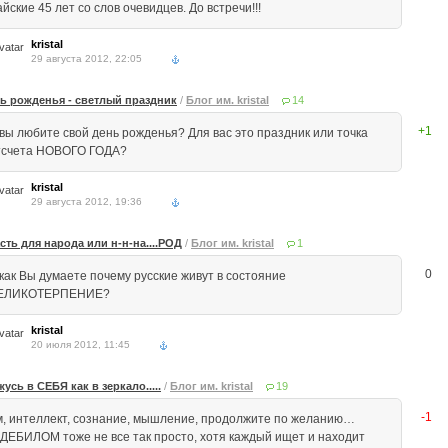
йские 45 лет со слов очевидцев. До встречи!!!
kristal
29 августа 2012, 22:05
ь рожденья - светлый праздник
/
Блог им. kristal
14
+1
 вы любите свой день рожденья? Для вас это праздник или точка
тсчета НОВОГО ГОДА?
kristal
29 августа 2012, 19:36
сть для народа или н-н-на....РОД
/
Блог им. kristal
1
0
 как Вы думаете почему русские живут в состояние
ЕЛИКОТЕРПЕНИЕ?
kristal
20 июля 2012, 11:45
жусь в СЕБЯ как в зеркало.....
/
Блог им. kristal
19
-1
м, интеллект, сознание, мышление, продолжите по желанию…
 ДЕБИЛОМ тоже не все так просто, хотя каждый ищет и находит