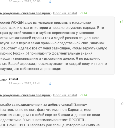
30 августа 2012, 00:06
ь рожденья - светлый праздник
/
Блог им. kristal
14
+2
орогой WOKEN а где вы углядели призывы в массонские
бщества или отказ от истории и прошлого русского народа. Я то
ак раз русский человек и глубоко переживаю за униженное
остояние как нашей страны так и людей разного социального
атуса. Но я верю в закон причинно-следственной связ, знаю как
н работает и делаю все от меня зависящее, чтобы вернуть былую
егмонию России. Я понимаю что фрагментальные знания
риводят к непониманию и к искажению целого. Я не разделяю
олько Вашей агрессии, поскольку знаю что каждый получит то, что
аслужил, что собственно и происходит.
kristal
29 августа 2012, 22:44
ь рожденья - светлый праздник
/
Блог им. kristal
14
0
пасибо за поздравление и за добрые слова!!! Запишу
бязательно, но не есть факт что именно в Карпаты, мест
дивительных где мы с тобой еще не бывали и где еще не пели
редостаточно. У меня появилось понятие: ПРОПЕТЬ
РОСТРАНСТВО. В Карпатах уже солнце, которого не было на