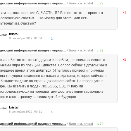
деющий информацией владеет миром....
/
Блог им. kristal
72
-1
 вам знакомо понятие С_ЧАСТЬ_Я? Все его хотят — простого
еловеческого счастья… По-моему для этого. Или есть
льтернатива счастью?
kristal
8 сентября 2012, 01:04
деющий информацией владеет миром....
/
Блог им. kristal
72
-2
к и я об этом же только другим способом, не своими словами, а
ыками мира из позиции Единства. Вопрос сейчас в другом: как в
ынешнее время этого добиться. Я пытаюсь привести примеры
огда то существовавшего согласия и единства, которое сейчас не
аблюдается даже на страницах нашего сайта. Не говоря уже в
ире. Как вселить в людей ЛЮБОВЬ, СВЕТ? Какими
ыстродействующими препаратами достичь людям гармонию в
уше и снять тревогу за своих детей и будущее…
kristal
8 сентября 2012, 00:21
деющий информацией владеет миром....
/
Блог им. kristal
72