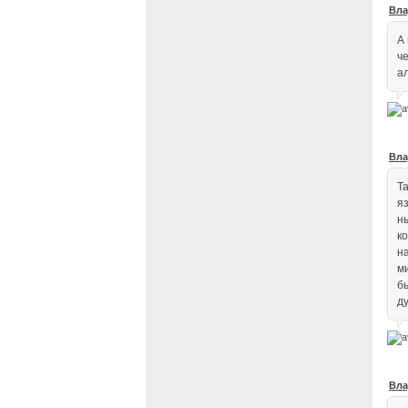
Вла
А
ч
а
Вла
Та
яз
н
к
н
м
б
д
Вла