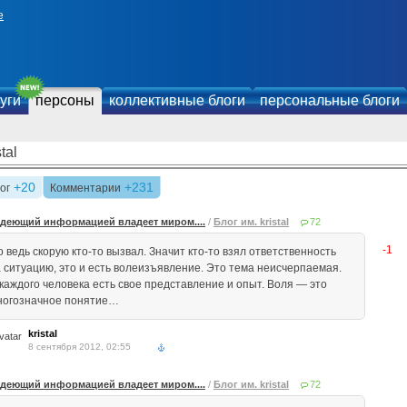
е
уги
персоны
коллективные блоги
персональные блоги
stal
+20
+231
ог
Комментарии
деющий информацией владеет миром....
/
Блог им. kristal
72
-1
 ведь скорую кто-то вызвал. Значит кто-то взял ответственность
а ситуацию, это и есть волеизъявление. Это тема неисчерпаемая.
 каждого человека есть свое представление и опыт. Воля — это
ногозначное понятие…
kristal
8 сентября 2012, 02:55
деющий информацией владеет миром....
/
Блог им. kristal
72