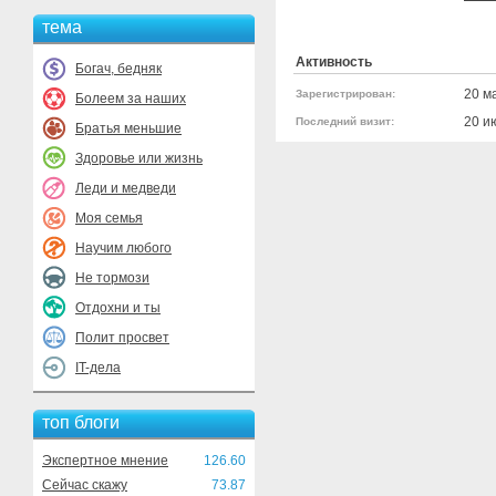
тема
Активность
Богач, бедняк
20 м
Зарегистрирован:
Болеем за наших
20 и
Последний визит:
Братья меньшие
Здоровье или жизнь
Леди и медведи
Моя семья
Научим любого
Не тормози
Отдохни и ты
Полит просвет
IT-дела
топ блоги
Экспертное мнение
126.60
Сейчас скажу
73.87