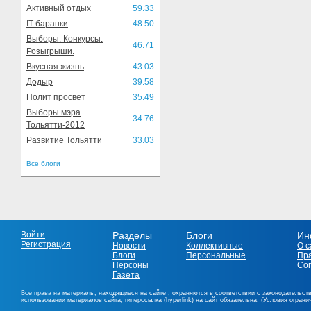
Активный отдых
59.33
IT-баранки
48.50
Выборы. Конкурсы.
46.71
Розыгрыши.
Вкусная жизнь
43.03
Додыр
39.58
Полит просвет
35.49
Выборы мэра
34.76
Тольятти-2012
Развитие Тольятти
33.03
Все блоги
Войти
Разделы
Блоги
Ин
Регистрация
Новости
Коллективные
О с
Блоги
Персональные
Пр
Персоны
Со
Газета
Все права на материалы, находящиеся на сайте , охраняются в соответствии с законодательст
использовании материалов сайта, гиперссылка (hyperlink) на сайт обязательна. (Условия огран