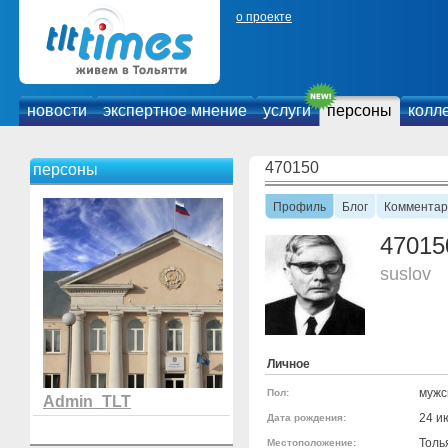
о проекте
новости
экспертное мнение
услуги
персоны
колл
470150
персоны
Профиль
Блог
Комментар
47015
suslov
Личное
мужс
Пол:
Admin_TLT
24 и
Дата рождения:
Толь
Местоположение: