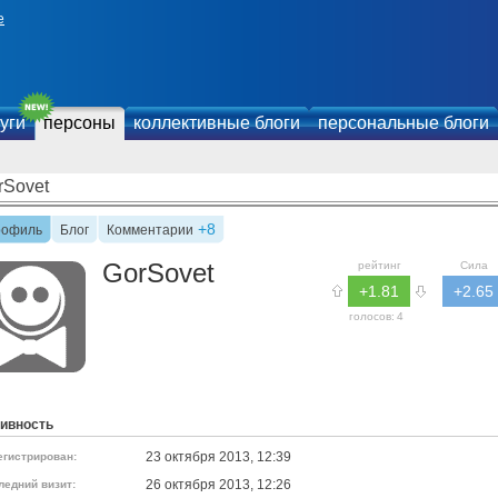
е
уги
персоны
коллективные блоги
персональные блоги
rSovet
+8
рофиль
Блог
Комментарии
GorSovet
рейтинг
Сила
+1.81
+2.65
голосов:
4
ивность
23 октября 2013, 12:39
егистрирован:
26 октября 2013, 12:26
ледний визит: