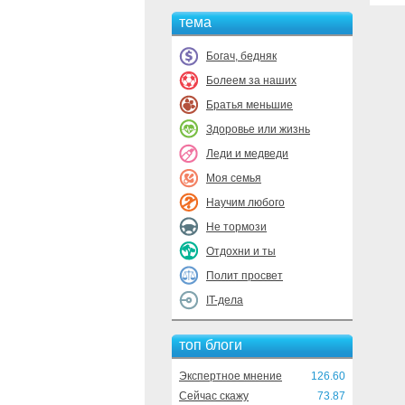
тема
Богач, бедняк
Болеем за наших
Братья меньшие
Здоровье или жизнь
Леди и медведи
Моя семья
Научим любого
Не тормози
Отдохни и ты
Полит просвет
IT-дела
топ блоги
Экспертное мнение
126.60
Сейчас скажу
73.87