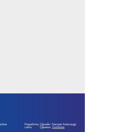
любом
Разработка
Дизайн: Грасмик Александр
сайта:
Движок:
LiveStreet