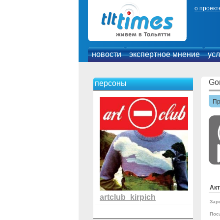
о проект
новости
экспертное мнение
усл
Go
персоны
П
Акт
artclub_kirpich
Зар
Пос