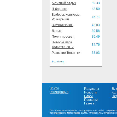
Активный отдых
59.33
IT-баранки
48.50
Выборы. Конкурсы.
46.71
Розыгрыши.
Вкусная жизнь
43.03
Додыр
39.58
Полит просвет
35.49
Выборы мэра
34.76
Тольятти-2012
Развитие Тольятти
33.03
Все блоги
Войти
Разделы
Бл
Регистрация
Новости
Ко
Блоги
Пе
Персоны
Газета
Все права на материалы, находящиеся на сайте , охраняют
использовании материалов сайта, гиперссылка (hyperlink) 