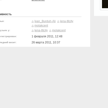
ивность
Ivan_Burduh-Ali
lena-tltcity
зья:
molakcent
lena-tltcity
molakcent
узьях у:
1 февраля 2011, 12:48
егистрирован:
26 марта 2011, 10:37
ледний визит: