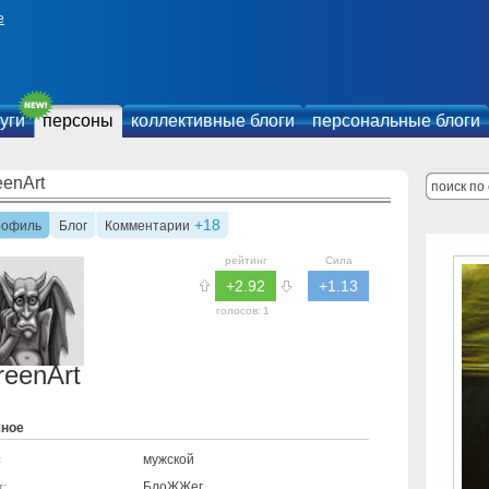
е
уги
персоны
коллективные блоги
персональные блоги
eenArt
+18
рофиль
Блог
Комментарии
рейтинг
Сила
+2.92
+1.13
голосов:
1
reenArt
чное
мужской
:
БлоЖЖег
т: