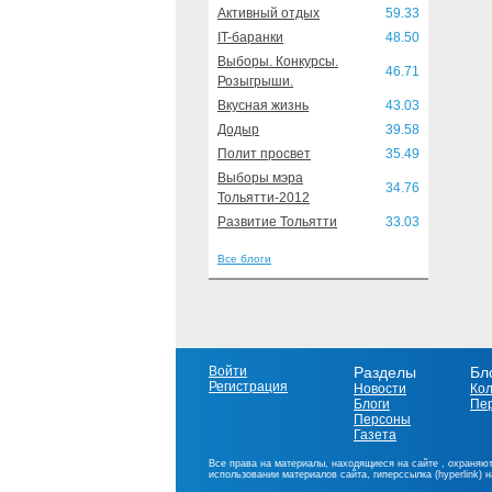
Активный отдых
59.33
IT-баранки
48.50
Выборы. Конкурсы.
46.71
Розыгрыши.
Вкусная жизнь
43.03
Додыр
39.58
Полит просвет
35.49
Выборы мэра
34.76
Тольятти-2012
Развитие Тольятти
33.03
Все блоги
Войти
Разделы
Бл
Регистрация
Новости
Ко
Блоги
Пе
Персоны
Газета
Все права на материалы, находящиеся на сайте , охраняют
использовании материалов сайта, гиперссылка (hyperlink) 