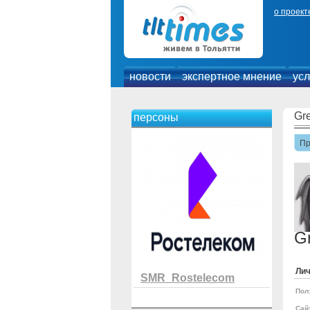
о проект
новости
экспертное мнение
усл
Gr
персоны
П
G
Ли
SMR_Rostelecom
Пол
Сай