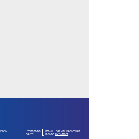
любом
Разработка
Дизайн: Грасмик Александр
сайта:
Движок:
LiveStreet