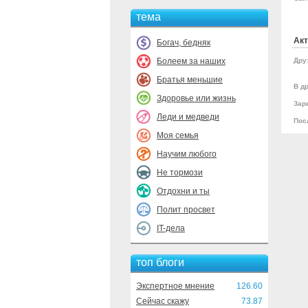
тема
Акт
Богач, бедняк
Болеем за наших
Дру
Братья меньшие
В др
Здоровье или жизнь
Зар
Леди и медведи
Пос
Моя семья
Научим любого
Не тормози
Отдохни и ты
Полит просвет
IT-дела
топ блоги
Экспертное мнение
126.60
Сейчас скажу
73.87