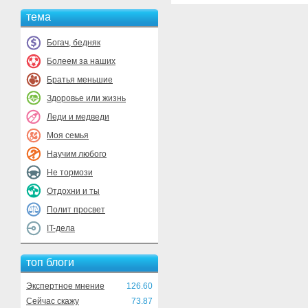
тема
Богач, бедняк
Болеем за наших
Братья меньшие
Здоровье или жизнь
Леди и медведи
Моя семья
Научим любого
Не тормози
Отдохни и ты
Полит просвет
IT-дела
топ блоги
Экспертное мнение
126.60
Сейчас скажу
73.87