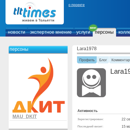
о проекте
новости
экспертное мнение
услуги
персоны
колл
Lara1978
персоны
Профиль
Блог
Комментар
Lara1
Активность
MAU_DKIT
22 с
Зарегистрирован:
15 м
Последний визит: