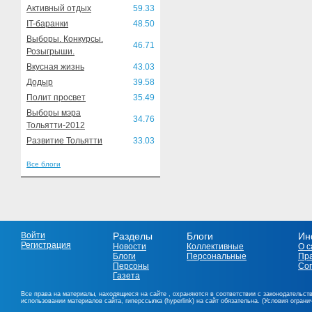
Активный отдых
59.33
IT-баранки
48.50
Выборы. Конкурсы.
46.71
Розыгрыши.
Вкусная жизнь
43.03
Додыр
39.58
Полит просвет
35.49
Выборы мэра
34.76
Тольятти-2012
Развитие Тольятти
33.03
Все блоги
Войти
Разделы
Блоги
Ин
Регистрация
Новости
Коллективные
О с
Блоги
Персональные
Пр
Персоны
Со
Газета
Все права на материалы, находящиеся на сайте , охраняются в соответствии с законодательст
использовании материалов сайта, гиперссылка (hyperlink) на сайт обязательна. (Условия огран