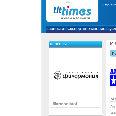
о проект
новости
экспертное мнение
усл
Mi
персоны
П
Акт
filarmoniatol
Дру
Зар