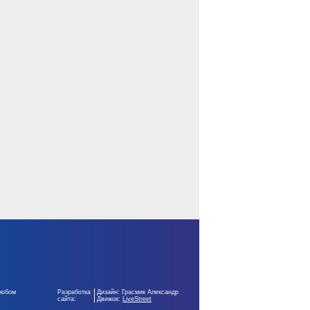
любом
Разработка
Дизайн: Грасмик Александр
сайта:
Движок:
LiveStreet