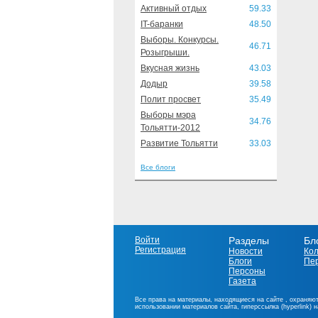
Активный отдых
59.33
IT-баранки
48.50
Выборы. Конкурсы.
46.71
Розыгрыши.
Вкусная жизнь
43.03
Додыр
39.58
Полит просвет
35.49
Выборы мэра
34.76
Тольятти-2012
Развитие Тольятти
33.03
Все блоги
Войти
Разделы
Бл
Регистрация
Новости
Ко
Блоги
Пе
Персоны
Газета
Все права на материалы, находящиеся на сайте , охраняют
использовании материалов сайта, гиперссылка (hyperlink) 