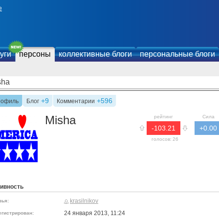
е
уги
персоны
коллективные блоги
персональные блоги
sha
+9
+596
рофиль
Блог
Комментарии
Misha
рейтинг
Сила
-103.21
+0.00
голосов:
26
ивность
krasilnikov
зья:
24 января 2013, 11:24
егистрирован: