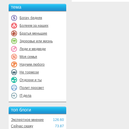
тема
Богач, бедняк
Болеем за наших
Братья меньшие
Здоровье или жизнь
Леди и медведи
Моя семья
Научим любого
Не тормози
Отдохни и ты
Полит просвет
IT-дела
топ блоги
Экспертное мнение
126.60
Сейчас скажу
73.87