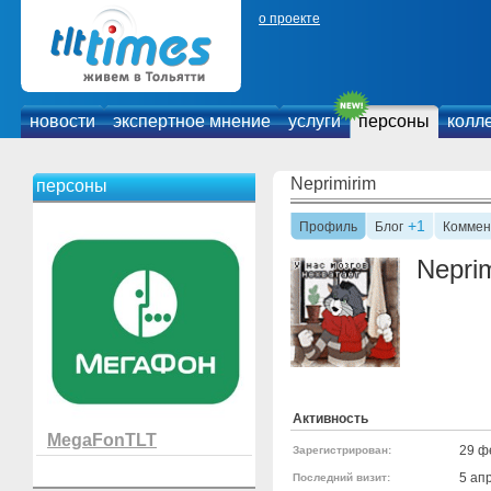
о проекте
новости
экспертное мнение
услуги
персоны
колл
Neprimirim
персоны
+1
Профиль
Блог
Коммен
Nepri
Активность
MegaFonTLT
29 ф
Зарегистрирован:
5 ап
Последний визит: