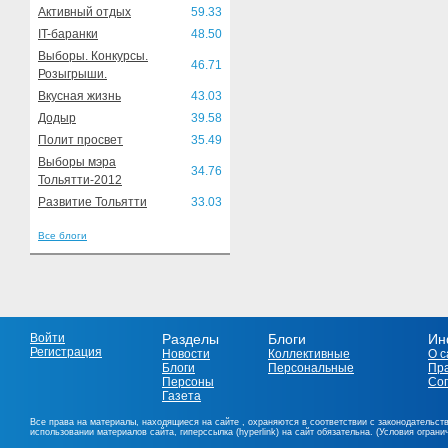
Активный отдых
59.33
IT-баранки
48.50
Выборы. Конкурсы.
46.71
Розыгрыши.
Вкусная жизнь
43.03
Додыр
39.58
Полит просвет
35.49
Выборы мэра
34.76
Тольятти-2012
Развитие Тольятти
33.03
Все блоги
Войти
Разделы
Блоги
Ин
Регистрация
Новости
Коллективные
О с
Блоги
Персональные
Пр
Персоны
Со
Газета
Все права на материалы, находящиеся на сайте , охраняются в соответствии с законодательст
использовании материалов сайта, гиперссылка (hyperlink) на сайт обязательна. (Условия огран