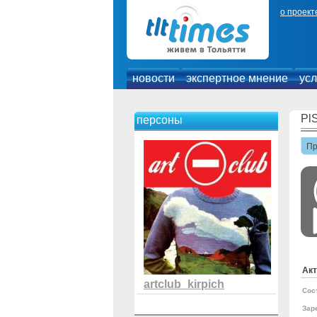
о проект
новости
экспертное мнение
усл
Pl
персоны
П
Акт
artclub_kirpich
Сос
Зар