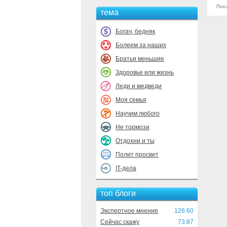
Пос
тема
Богач, бедняк
Болеем за наших
Братья меньшие
Здоровье или жизнь
Леди и медведи
Моя семья
Научим любого
Не тормози
Отдохни и ты
Полит просвет
IT-дела
топ блоги
Экспертное мнение
126.60
Сейчас скажу
73.87