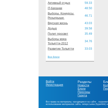
Активный отдых
59.33
IT-баранки
48.50
Выборы. Конкурсы.
46.71
Розыгрыши.
Вкусная жизнь
43.03
Додыр
39.58
Полит просвет
35.49
Выборы мэра
34.76
Тольятти-2012
Развитие Тольятти
33.03
Все блоги
Войти
Разделы
Бл
Регистрация
Новости
Ко
Блоги
Пе
Персоны
Газета
Все права на материалы, находящиеся на сайте , охраняют
использовании материалов сайта, гиперссылка (hyperlink) 