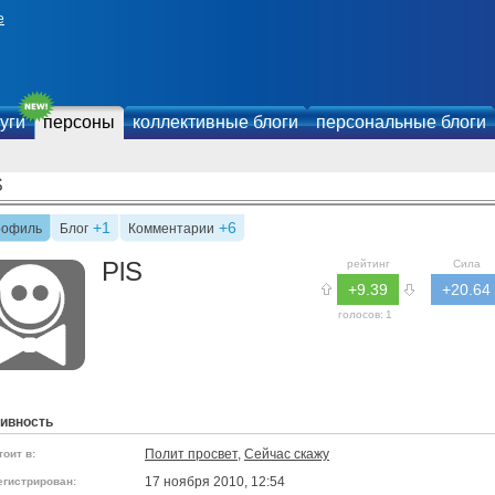
е
уги
персоны
коллективные блоги
персональные блоги
S
+1
+6
рофиль
Блог
Комментарии
PlS
рейтинг
Сила
+9.39
+20.64
голосов:
1
ивность
Полит просвет
,
Сейчас скажу
тоит в:
17 ноября 2010, 12:54
егистрирован: