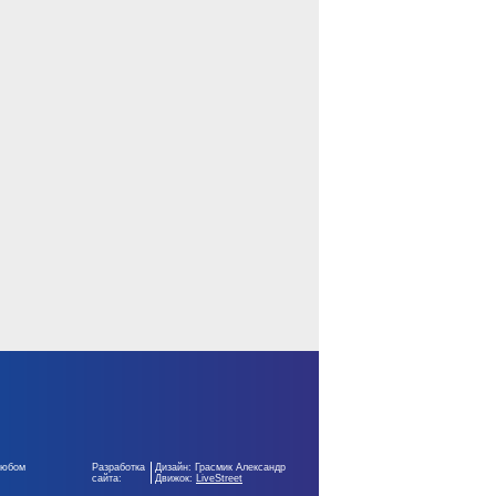
любом
Разработка
Дизайн: Грасмик Александр
сайта:
Движок:
LiveStreet