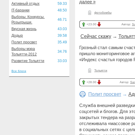
далее »
Активный отдых
59.33
IT-баранки
48.50
фотобомбы
Выборы. Конкурсы.
46.71
Розыгрыши.
+23.00
Автор:
S
Вкусная жизнь
43.03
Додыр
39.58
Сейчас скажу
→
Тольят
Полит просвет
35.49
Грозный стал самым счас
Выборы мэра
34.76
пришло мониторинговое аг
Тольятти-2012
«Индекс счастья городов 
Развитие Тольятти
33.03
Тольятти
Все блоги
+28.00
Автор:
Sa
Полит просвет
→
Ад
Служба внешней разведки
соцсетей и блогов. Для эт
закрытых тендера на разр
отслеживала «массовое 
в социальных сетях с це