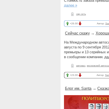
Стоимость заказа превыша
далее »
свр сеть
+26.00
Автор:
Sa
Сейчас скажу
→
Хороши
На Международном автосал
августа по 9 сентября 20
премьеры и 13 серийных и
в сообщении компании.
да
автоваз
,
московский автос
+23.00
Автор:
Sa
Блог им. Santa
→
Сказк