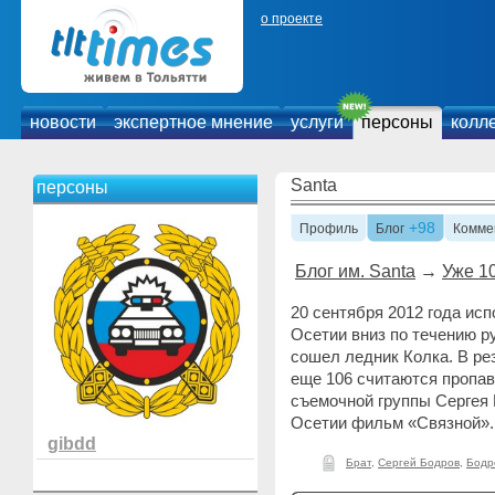
о проекте
новости
экспертное мнение
услуги
персоны
колл
Santa
персоны
+98
Профиль
Блог
Комме
Блог им. Santa
→
Уже 10
20 сентября 2012 года исп
Осетии вниз по течению р
сошел ледник Колка. В ре
еще 106 считаются пропав
съемочной группы Сергея
Осетии фильм «Связной»
gibdd
Брат
,
Сергей Бодров
,
Бодр