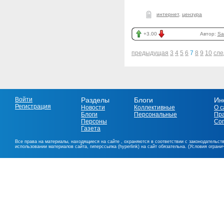
интернет
,
цензура
+3.00
Автор:
Sa
предыдущая
3
4
5
6
7
8
9
10
сл
Войти
Разделы
Блоги
Ин
Регистрация
Новости
Коллективные
О с
Блоги
Персональные
Пр
Персоны
Со
Газета
Все права на материалы, находящиеся на сайте , охраняются в соответствии с законодательст
использовании материалов сайта, гиперссылка (hyperlink) на сайт обязательна. (Условия огран