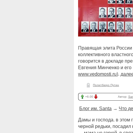
Правящая элита России 
коллективного властно
говорится в докладе пре
Евгения Минченко и его 
www.vedomosti.ru
).
далее
Политбюро Путин
+6.00
Автор:
Sa
Блог им. Santa
→
Что де
Дамы и господа. в этом
черной редьки, посадил 
— мама не горюй, в связ