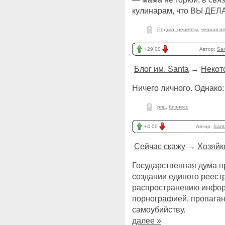
кулинарам, что ВЫ Д
Редька. рецепты
,
черная р
+29.00
Автор:
Sa
Блог им. Santa
→
Некот
Ничего личного. Однако
рпц
,
бизнесс
+4.00
Автор:
Sant
Сейчас скажу
→
Хозяйк
Государственная дума п
создании единого реест
распространению информ
порнографией, пропаган
самоубийству.
далее »