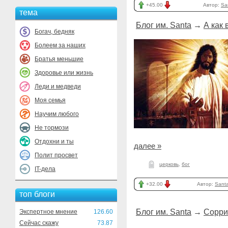
+45.00
Автор:
Sa
тема
Блог им. Santa
→
А как 
Богач, бедняк
Болеем за наших
Братья меньшие
Здоровье или жизнь
Леди и медведи
Моя семья
Научим любого
Не тормози
Отдохни и ты
далее »
Полит просвет
церковь
,
бог
IT-дела
+32.00
Автор:
Sant
топ блоги
Блог им. Santa
→
Сорри 
Экспертное мнение
126.60
Сейчас скажу
73.87