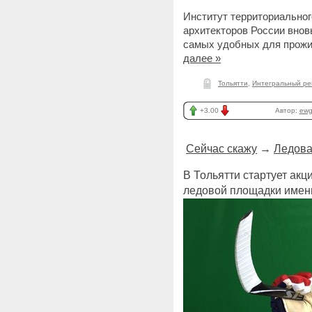
Институт территориальног
архитекторов России внов
самых удобных для прожив
далее »
Тольятти
,
Интегральный ре
+3.00
Автор:
ewg
Сейчас скажу
→
Ледова
В Тольятти стартует акц
ледовой площадки имен