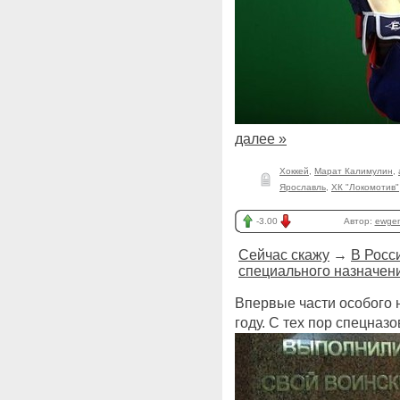
далее »
Хоккей
,
Марат Калимулин
,
Ярославль
,
ХК "Локомотив"
-3.00
Автор:
ewge
Сейчас скажу
→
В Росс
специального назначен
Впервые части особого 
году. С тех пор спецназ