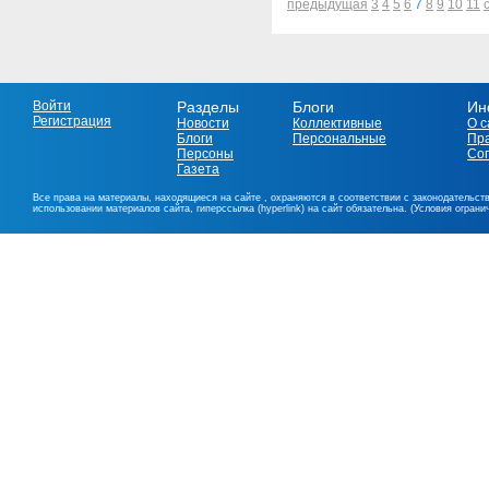
предыдущая
3
4
5
6
7
8
9
10
11
Войти
Разделы
Блоги
Ин
Регистрация
Новости
Коллективные
О с
Блоги
Персональные
Пр
Персоны
Со
Газета
Все права на материалы, находящиеся на сайте , охраняются в соответствии с законодательст
использовании материалов сайта, гиперссылка (hyperlink) на сайт обязательна. (Условия огран