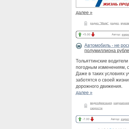
далее »
радио "Маяк"
,
радио
,
муков
+5.00
Автор:
ewge
Автомобиль - не ро
полумиллиона рубл
Тольяттинские водители 
погодным изменениям, 
Даже в таких условиях 
заботятся о своей жизн
дорожного движения.
далее »
видеофиксация
,
нарушение
скорости
-7.00
Автор:
ewge