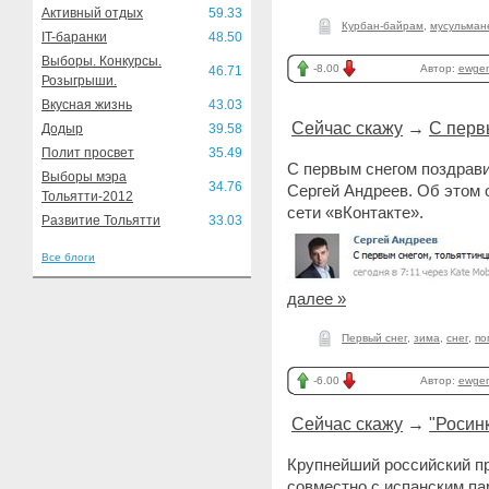
Активный отдых
59.33
Курбан-байрам
,
мусульман
IT-баранки
48.50
Выборы. Конкурсы.
-8.00
Автор:
ewge
46.71
Розыгрыши.
Вкусная жизнь
43.03
Сейчас скажу
→
С перв
Додыр
39.58
Полит просвет
35.49
С первым снегом поздрави
Выборы мэра
34.76
Сергей Андреев. Об этом 
Тольятти-2012
сети «вКонтакте».
Развитие Тольятти
33.03
Все блоги
далее »
Первый снег
,
зима
,
снег
,
по
-6.00
Автор:
ewge
Сейчас скажу
→
"Росин
Крупнейший российский п
совместно с испанским па