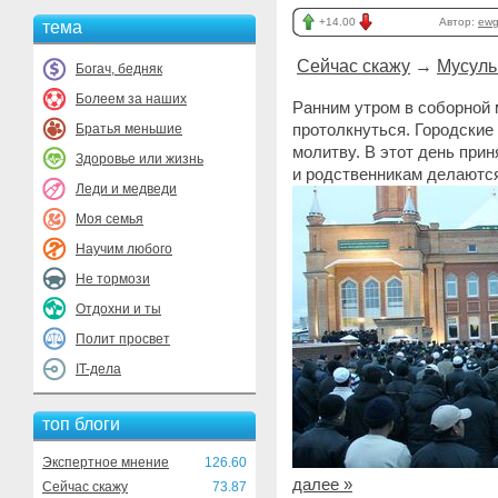
+14.00
Автор:
ewg
тема
Сейчас скажу
→
Мусуль
Богач, бедняк
Болеем за наших
Ранним утром в соборной 
протолкнуться. Городски
Братья меньшие
молитву. В этот день при
Здоровье или жизнь
и родственникам делаются
Леди и медведи
Моя семья
Научим любого
Не тормози
Отдохни и ты
Полит просвет
IT-дела
топ блоги
Экспертное мнение
126.60
далее »
Сейчас скажу
73.87