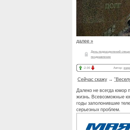
далее »
День подразделений специ
поздравление
-2.00
Автор:
ewg
Сейчас скажу
→
"Весел
Далеко не всегда юмор 
жизнь. Всевозможные ю
годы заполонившие теле
серьезных проблем.