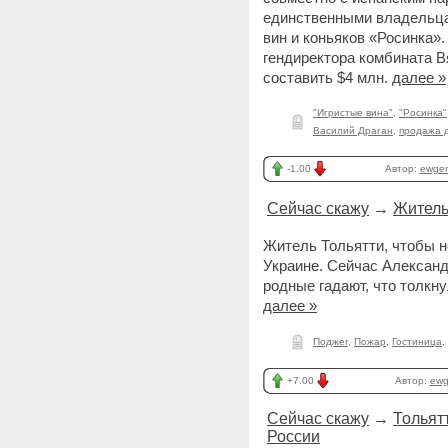
единственными владельца
вин и коньяков «Росинка»
гендиректора комбината В
составить $4 млн.
далее »
"Игристые вина"
,
"Росинка"
Василий Драган
,
продажа 
-1.00
Автор:
ewge
Сейчас скажу
→
Житель
Житель Тольятти, чтобы н
Украине. Сейчас Александ
родные гадают, что толкну
далее »
Поджег
,
Пожар
,
Гостиница
,
+7.00
Автор:
ewg
Сейчас скажу
→
Тольят
России