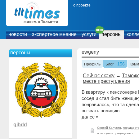
о проекте
новости
экспертное мнение
услуги
персоны
колл
ewgeny
персоны
+156
Профиль
Блог
Комм
Сейчас скажу
→
Таможе
месте преступления
В квартиру к пенсионерке
сосед и стал бить женщи
понравилось, что та сдел
вызвать полицию…
далее »
gibdd
Сергей Калугин
,
государст
преступнки
,
рецидивист