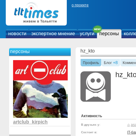
о проекте
новости
экспертное мнение
услуги
персоны
колл
hz_kto
персоны
+8
Профиль
Блог
Коммен
hz_kt
Активность
artclub_kirpich
asa
В друзьях у:
IT-б
Состоит в: