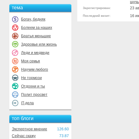
щучь
тема
23 ав
Зарегистрирован:
16 и
Последний визит:
Богач, бедняк
Болеем за наших
Братья меньшие
Здоровье или жизнь
Леди и медведи
Моя семья
Научим любого
Не тормози
Отдохни и ты
Полит просвет
IT-дела
топ блоги
Экспертное мнение
126.60
Сейчас скажу
73.87