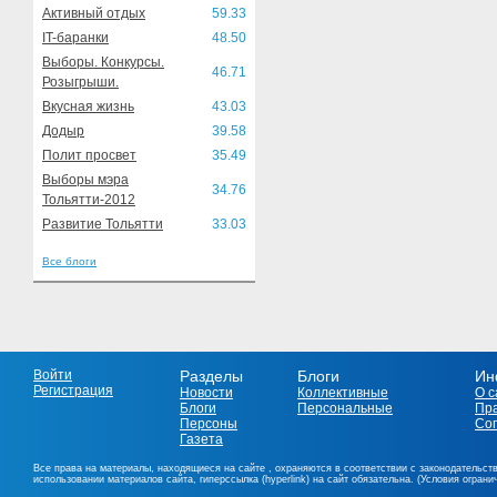
Активный отдых
59.33
IT-баранки
48.50
Выборы. Конкурсы.
46.71
Розыгрыши.
Вкусная жизнь
43.03
Додыр
39.58
Полит просвет
35.49
Выборы мэра
34.76
Тольятти-2012
Развитие Тольятти
33.03
Все блоги
Войти
Разделы
Блоги
Ин
Регистрация
Новости
Коллективные
О с
Блоги
Персональные
Пр
Персоны
Со
Газета
Все права на материалы, находящиеся на сайте , охраняются в соответствии с законодательст
использовании материалов сайта, гиперссылка (hyperlink) на сайт обязательна. (Условия огран