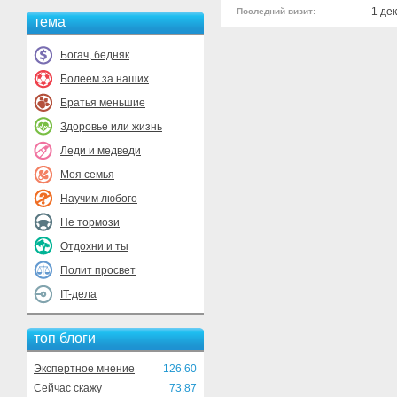
1 де
Последний визит:
тема
Богач, бедняк
Болеем за наших
Братья меньшие
Здоровье или жизнь
Леди и медведи
Моя семья
Научим любого
Не тормози
Отдохни и ты
Полит просвет
IT-дела
топ блоги
Экспертное мнение
126.60
Сейчас скажу
73.87