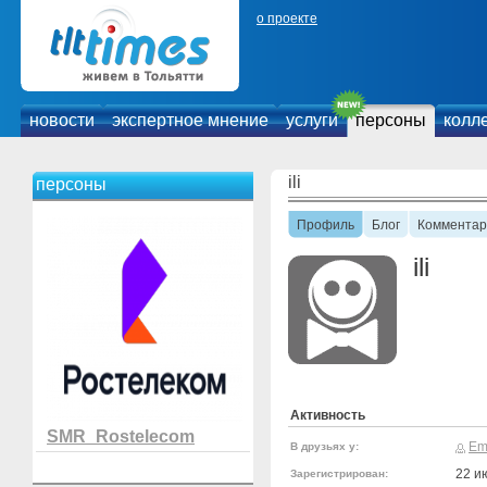
о проекте
новости
экспертное мнение
услуги
персоны
колл
ili
персоны
Профиль
Блог
Комментар
ili
Активность
SMR_Rostelecom
Em
В друзьях у:
22 и
Зарегистрирован: