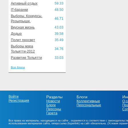
Активный отдых
59.33
IT-баранки
48.50
Выборы. Конкурсы.
46.71
Розыгрыши.
Вкусная жизнь
43.03
Додыр
39.58
Полит просвет
35.49
Выборы мэра
34.76
Тольятти-2012
Развитие Тольятти
33.03
Все блоги
Войти
Разделы
Блоги
Ин
Регистрация
Новости
Коллективные
О с
Блоги
Персональные
Пр
Персоны
Со
Газета
Все права на материалы, находящиеся на сайте , охраняются в соответствии с законодательст
использовании материалов сайта, гиперссылка (hyperlink) на сайт обязательна. (Условия огран