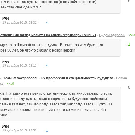
0
 чем мешают аккаунты в соц.сетях (я не люблю соц.сети)
венству, свободе и т.п.?
jagg
15 декабря 2015, 23:32
 отношения закладываются на алтарь жертвоприношения
/
Будем здоровы
6
+1
адует, что Шамрай что-то задумал. В теме про чем будет тлт
рез 50 лет, он что-то сказал о новой версии.
jagg
15 декабря 2015, 23:13
-10 самых востребованных профессий и специальностей будущего
/
Сейчас
жу
16
0
, в ТГУ давно есть центр стратегического планирования. То есть,
ытаются предугадать, какие специалисты будут востребованы.
 меня там нет, так что получается так, как получается. Шутко. На
амом деле я скромный и не думаю, что со мной получалось бы
учше.
jagg
15 декабря 2015, 22:52