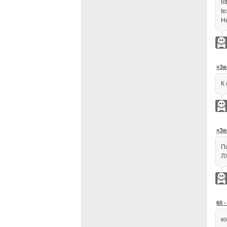
ht
t
Н
«Зв
К 
«Зв
П
ЛЖ
60 
к