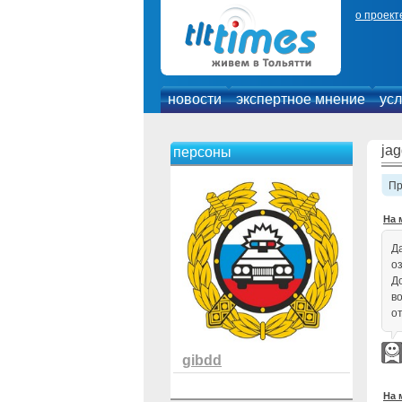
о проект
новости
экспертное мнение
усл
ja
персоны
П
На 
Да
о
До
в
о
gibdd
На 