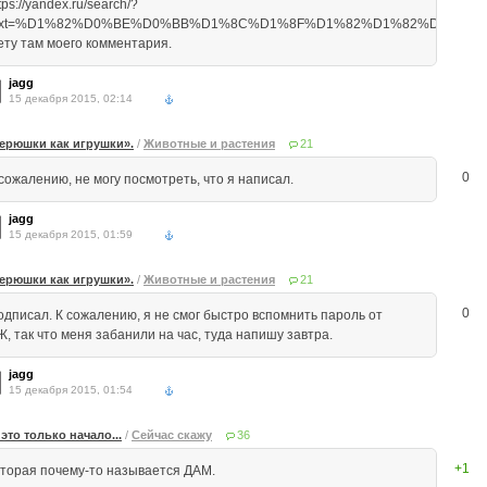
tps://yandex.ru/search/?
ext=%D1%82%D0%BE%D0%BB%D1%8C%D1%8F%D1%82%D1%82%D0%B8
ету там моего комментария.
jagg
15 декабря 2015, 02:14
ерюшки как игрушки».
/
Животные и растения
21
0
сожалению, не могу посмотреть, что я написал.
jagg
15 декабря 2015, 01:59
ерюшки как игрушки».
/
Животные и растения
21
0
одписал. К сожалению, я не смог быстро вспомнить пароль от
, так что меня забанили на час, туда напишу завтра.
jagg
15 декабря 2015, 01:54
- это только начало...
/
Сейчас скажу
36
+1
оторая почему-то называется ДАМ.