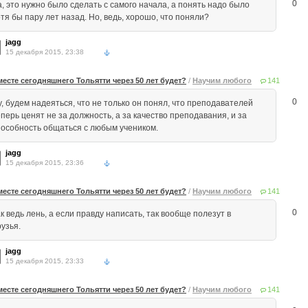
0
а, это нужно было сделать с самого начала, а понять надо было
тя бы пару лет назад. Но, ведь, хорошо, что поняли?
jagg
15 декабря 2015, 23:38
месте сегодняшнего Тольятти через 50 лет будет?
/
Научим любого
141
0
у, будем надеяться, что не только он понял, что преподавателей
перь ценят не за должность, а за качество преподавания, и за
пособность общаться с любым учеником.
jagg
15 декабря 2015, 23:36
месте сегодняшнего Тольятти через 50 лет будет?
/
Научим любого
141
0
к ведь лень, а если правду написать, так вообще полезут в
узья.
jagg
15 декабря 2015, 23:33
месте сегодняшнего Тольятти через 50 лет будет?
/
Научим любого
141