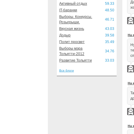
Д
Активный отдых
59.33
хо
IT-баранки
48.50
Выборы. Конкурсы.
46.71
Розыгрыши.
Вкусная жизнь
43.03
Додыр
39.58
На 
Полит просвет
35.49
Н
Выборы мэра
те
34.76
Тольятти-2012
с
Развитие Тольятти
33.03
Все блоги
На 
Та
др
На 