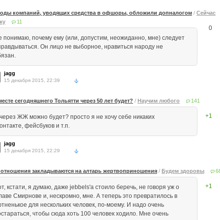
оды компаний, уводящих средства в офшоры, обложили допналогом
/
Сейчас
жу
11
0
е понимаю, почему ему (или, допустим, неожиданно, мне) следует
правдываться. Он лицо не выборное, нравиться народу не
бязан.
jagg
15 декабря 2015, 22:39
месте сегодняшнего Тольятти через 50 лет будет?
/
Научим любого
141
+1
 через ЖЖ можно будет? просто я не хочу себе никаких
онтакте, фейсбуков и т.п.
jagg
15 декабря 2015, 22:29
 отношения закладываются на алтарь жертвоприношения
/
Будем здоровы
6
+1
т, кстати, я думаю, даже jebbels'а стоило беречь, не говоря уж о
лаве Смирнове и, нескромно, мне. А теперь это превратилось в
ютненькое для нескольких человек, по-моему. И надо очень
остараться, чтобы сюда хоть 100 человек ходило. Мне очень