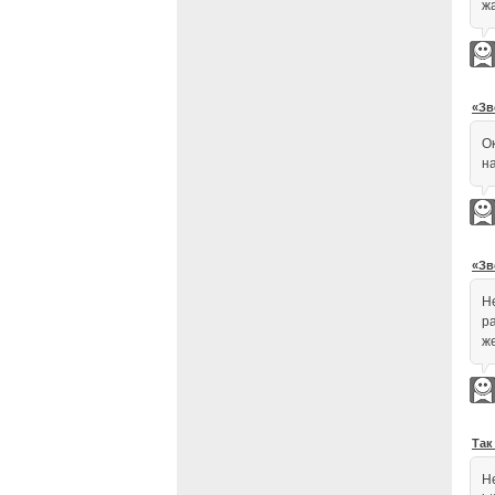
жа
«Зв
О
на
«Зв
Н
р
ж
Так
Н