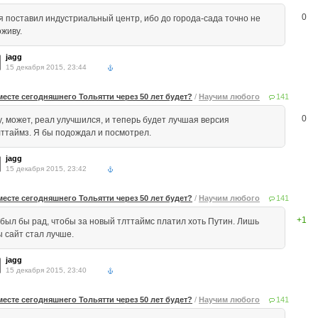
0
 я поставил индустриальный центр, ибо до города-сада точно не
оживу.
jagg
15 декабря 2015, 23:44
месте сегодняшнего Тольятти через 50 лет будет?
/
Научим любого
141
0
у, может, реал улучшился, и теперь будет лучшая версия
лттаймз. Я бы подождал и посмотрел.
jagg
15 декабря 2015, 23:42
месте сегодняшнего Тольятти через 50 лет будет?
/
Научим любого
141
+1
 был бы рад, чтобы за новый тлттаймс платил хоть Путин. Лишь
ы сайт стал лучше.
jagg
15 декабря 2015, 23:40
месте сегодняшнего Тольятти через 50 лет будет?
/
Научим любого
141