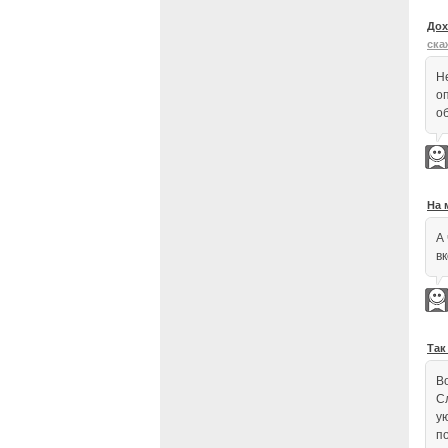
Дох
ска
Н
о
о
На 
А
вк
Так
Во
С
у
п