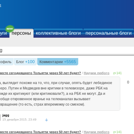
е
уги
персоны
коллективные блоги
персональные блоги
gg
+100
+5565
рофиль
Блог
Комментарии
месте сегодняшнего Тольятти через 50 лет будет?
/
Научим любого
141
0
, выглядит похоже на то, что, при случае, опять будет лебединое
зеро. Путин и Медведев вне критики в телевизоре, даже РБК на
жде их критикуют (или критиковали?), а на РБК не могут. Да и
ообще откровенное вранье на телеканалах вызывает
твращение (то есть, страх вперемежку со смехом).
jagg
15 декабря 2015, 23:49
месте сегодняшнего Тольятти через 50 лет будет?
/
Научим любого
141