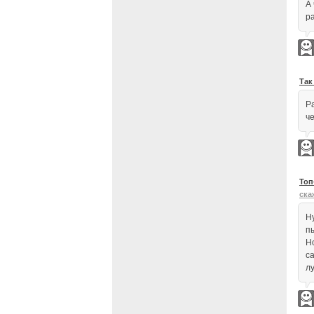
А
ра
Так
Р
че
Топ
ска
Ну
п
Но
с
л