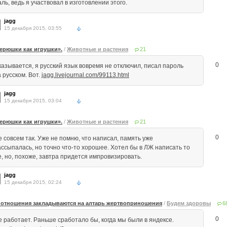
ль, ведь я участвовал в изготовлении этого.
jagg
15 декабря 2015, 03:55
ерюшки как игрушки».
/
Животные и растения
21
0
казывается, я русский язык вовремя не отключил, писал пароль
 русском. Вот.
jagg.livejournal.com/99113.html
jagg
15 декабря 2015, 03:04
ерюшки как игрушки».
/
Животные и растения
21
0
е совсем так. Уже не помню, что написал, память уже
ассыпалась, но точно что-то хорошее. Хотел бы в ЛЖ написать то
е, но, похоже, завтра придется импровизировать.
jagg
15 декабря 2015, 02:24
 отношения закладываются на алтарь жертвоприношения
/
Будем здоровы
6
0
е работает. Раньше сработало бы, когда мы были в яндексе.