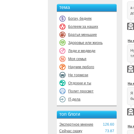
тема
а
д
Богач, бедняк
Болеем за наших
Братья меньшие
На 
Здоровье или жизнь
Н
Леди и медведи
т
Моя семья
Научим любого
Не тормози
Отдохни и ты
На 
Полит просвет
Я
б
IT-дела
топ блоги
Экспертное мнение
126.60
На 
Сейчас скажу
73.87