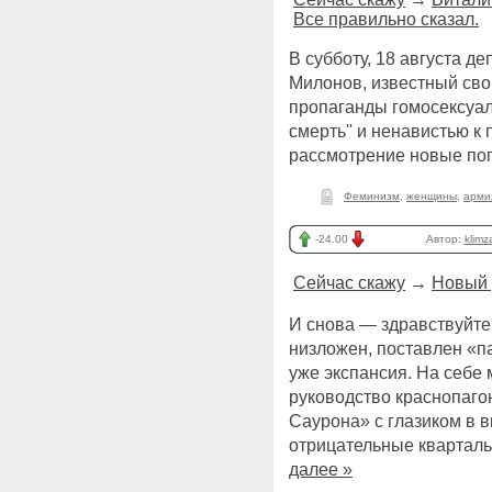
Все правильно сказал.
В субботу, 18 августа д
Милонов, известный сво
пропаганды гомосексуал
смерть'' и ненавистью к
рассмотрение новые поп
Феминизм
,
женщины
,
арми
-24.00
Автор:
klimz
Сейчас скажу
→
Новый 
И снова — здравствуйте
низложен, поставлен «па
уже экспансия. На себе
руководство краснопаго
Саурона» с глазиком в 
отрицательные кварталь
далее »