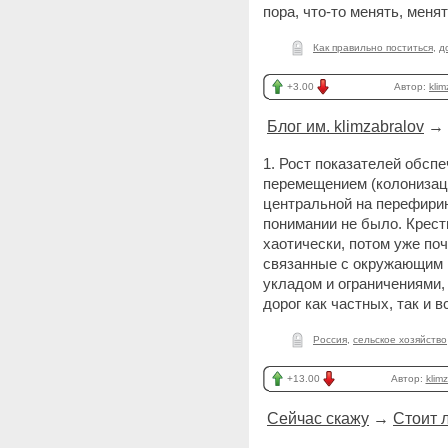
пора, что-то менять, мен
Как правильно поститься
,
д
+3.00
Автор:
klim
Блог им. klimzabralov
→
1. Рост показателей обсп
перемещением (колонизаци
центральной на перефирию
понимании не было. Крест
хаотически, потом уже по
связанные с окружающим м
укладом и ограничениями
дорог как частных, так и 
Россия
,
сельское хозяйство
+13.00
Автор:
klim
Сейчас скажу
→
Стоит 