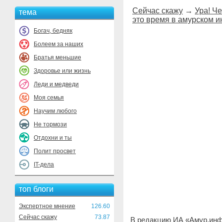
Сейчас скажу
→
Ура! Че
тема
это время в амурском и
Богач, бедняк
Болеем за наших
Братья меньшие
Здоровье или жизнь
Леди и медведи
Моя семья
Научим любого
Не тормози
Отдохни и ты
Полит просвет
IT-дела
топ блоги
Экспертное мнение
126.60
Сейчас скажу
73.87
В редакцию ИА «Амур.инф