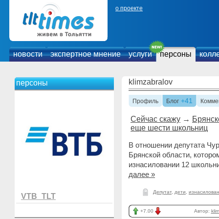
о проекте
новости
экспертное мнение
услуги
персоны
колл
klimzabralov
персоны
+41
Профиль
Блог
Комме
Сейчас скажу
→
Брянск
еще шести школьниц
В отношении депутата Чур
Брянской области, которо
изнасиловании 12 школьн
далее »
Депутат
,
дети
,
изнасилова
VTB_TLT
+7.00
Автор:
kli