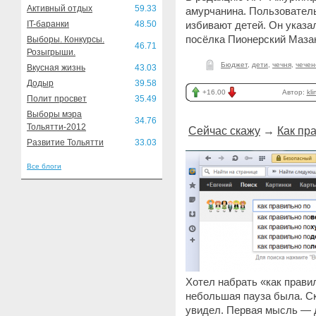
Активный отдых
59.33
амурчанина. Пользователь
IT-баранки
48.50
избивают детей. Он указал
посёлка Пионерский Маза
Выборы. Конкурсы.
46.71
Розыгрыши.
Бюджет
,
дети
,
чечня
,
чечен
Вкусная жизнь
43.03
Додыр
39.58
+16.00
Автор:
kl
Полит просвет
35.49
Выборы мэра
34.76
Тольятти-2012
Сейчас скажу
→
Как пр
Развитие Тольятти
33.03
Все блоги
Хотел набрать «как правил
небольшая пауза была. С
увидел. Первая мысль — 