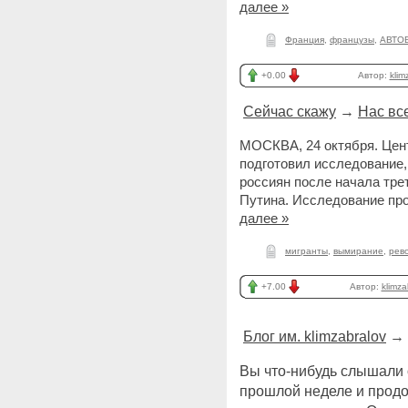
далее »
Франция
,
французы
,
АВТО
+0.00
Автор:
klim
Сейчас скажу
→
Нас все
МОСКВА, 24 октября. Цент
подготовил исследование
россиян после начала тре
Путина. Исследование про
далее »
мигранты
,
вымирание
,
рев
+7.00
Автор:
klimza
Блог им. klimzabralov
→
Вы что-нибудь слышали 
прошлой неделе и прод