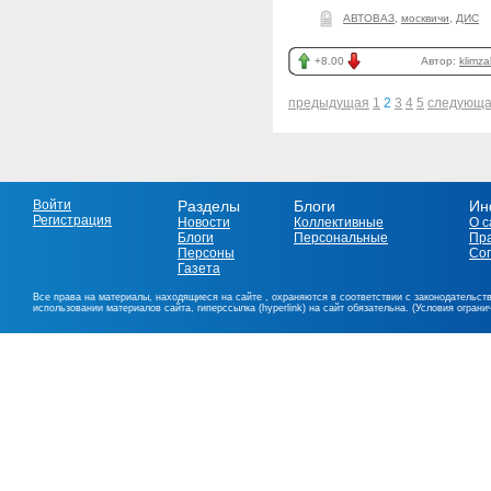
АВТОВАЗ
,
москвичи
,
ДИС
+8.00
Автор:
klimza
предыдущая
1
2
3
4
5
следующ
Войти
Разделы
Блоги
Ин
Регистрация
Новости
Коллективные
О с
Блоги
Персональные
Пр
Персоны
Со
Газета
Все права на материалы, находящиеся на сайте , охраняются в соответствии с законодательст
использовании материалов сайта, гиперссылка (hyperlink) на сайт обязательна. (Условия огран