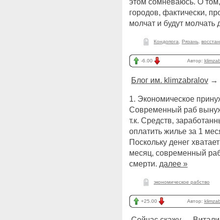
этом сомневаюсь. О том,
городов, фактически, пр
молчат и будут молчать 
Кондопога
,
Рязань
,
восста
-6.00
Автор:
klimza
Блог им. klimzabralov
→
1. Экономическое прину
Современный раб вынужд
т.к. Средств, заработанн
оплатить жилье за 1 меся
Поскольку денег хватает
месяц, современный раб
смерти.
далее »
экономическое рабство
+25.00
Автор:
klimza
Сейчас скажу
→
Витали