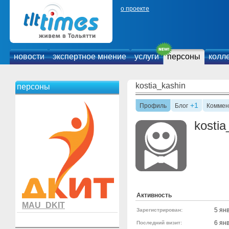
о проекте
новости
экспертное мнение
услуги
персоны
колл
kostia_kashin
персоны
+1
Профиль
Блог
Коммен
kostia
Активность
MAU_DKIT
5 ян
Зарегистрирован:
6 ян
Последний визит: