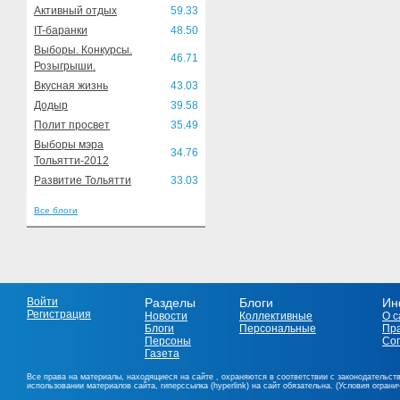
Активный отдых
59.33
IT-баранки
48.50
Выборы. Конкурсы.
46.71
Розыгрыши.
Вкусная жизнь
43.03
Додыр
39.58
Полит просвет
35.49
Выборы мэра
34.76
Тольятти-2012
Развитие Тольятти
33.03
Все блоги
Войти
Разделы
Блоги
Ин
Регистрация
Новости
Коллективные
О с
Блоги
Персональные
Пр
Персоны
Со
Газета
Все права на материалы, находящиеся на сайте , охраняются в соответствии с законодательст
использовании материалов сайта, гиперссылка (hyperlink) на сайт обязательна. (Условия огран