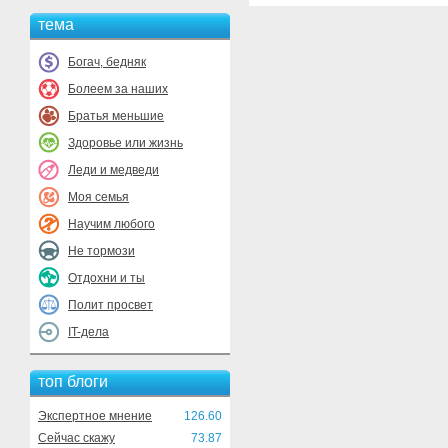
тема
Богач, бедняк
Болеем за наших
Братья меньшие
Здоровье или жизнь
Леди и медведи
Моя семья
Научим любого
Не тормози
Отдохни и ты
Полит просвет
IT-дела
топ блоги
Экспертное мнение
126.60
Сейчас скажу
73.87