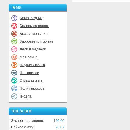
тема
Богач, бедняк
Болеем за наших
Братья меньшие
Здоровье или жизнь
Леди и медведи
Моя семья
Научим любого
Не тормози
Отдохни и ты
Полит просвет
IT-дела
топ блоги
Экспертное мнение
126.60
Сейчас скажу
73.87