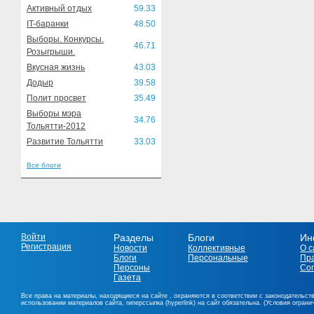
Активный отдых
59.33
IT-баранки
48.50
Выборы. Конкурсы.
46.71
Розыгрыши.
Вкусная жизнь
43.03
Додыр
39.58
Полит просвет
35.49
Выборы мэра
34.76
Тольятти-2012
Развитие Тольятти
33.03
Все блоги
Войти
Разделы
Блоги
Ин
Регистрация
Новости
Коллективные
О с
Блоги
Персональные
Пр
Персоны
Со
Газета
Все права на материалы, находящиеся на сайте , охраняются в соответствии с законодательст
использовании материалов сайта, гиперссылка (hyperlink) на сайт обязательна. (Условия огран