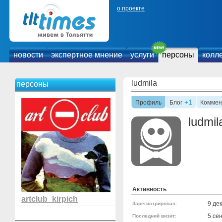
о проекте
новости
экспертное мнение
услуги
персоны
колл
ludmila
персоны
+1
Профиль
Блог
Коммен
ludmil
Активность
artclub_kirpich
9 де
Зарегистрирован:
5 се
Последний визит: