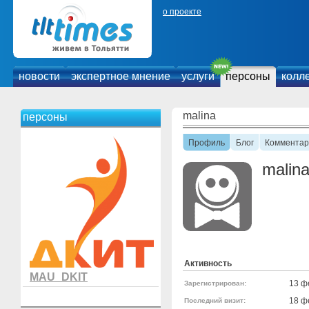
о проекте
новости
экспертное мнение
услуги
персоны
колл
malina
персоны
Профиль
Блог
Комментар
malin
Активность
MAU_DKIT
13 ф
Зарегистрирован:
18 ф
Последний визит: