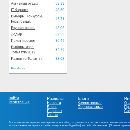
Активный отдых
59.33
IT-баранки
48.50
Выборы. Конкурсы.
46.71
Розыгрыши.
Вкусная жизнь
43.03
Додыр
39.58
Полит просвет
35.49
Выборы мэра
34.76
Тольятти-2012
Развитие Тольятти
33.03
Все блоги
Войти
Разделы
Блоги
Ин
Регистрация
Новости
Коллективные
О с
Блоги
Персональные
Пр
Персоны
Со
Газета
Все права на материалы, находящиеся на сайте , охраняются в соответствии с законодательст
использовании материалов сайта, гиперссылка (hyperlink) на сайт обязательна. (Условия огран