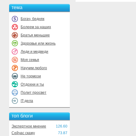
тема
Богач, бедняк
Болеем за наших
Братья меньшие
Здоровье или жизнь
Леди и медведи
Моя семья
Научим любого
Не тормози
Отдохни и ты
Полит просвет
IT-дела
топ блоги
Экспертное мнение
126.60
Сейчас скажу
73.87