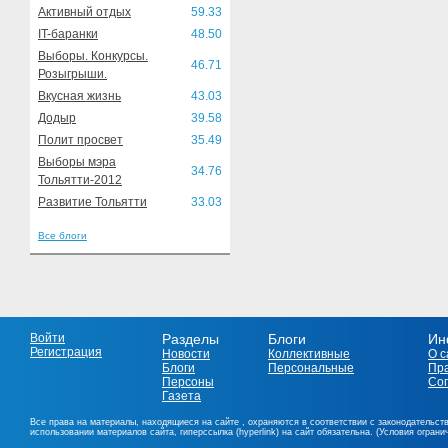
Активный отдых
59.33
IT-баранки
48.50
Выборы. Конкурсы.
46.71
Розыгрыши.
Вкусная жизнь
43.03
Додыр
39.58
Полит просвет
35.49
Выборы мэра
34.76
Тольятти-2012
Развитие Тольятти
33.03
Все блоги
Войти
Разделы
Блоги
Ин
Регистрация
Новости
Коллективные
О с
Блоги
Персональные
Пр
Персоны
Со
Газета
Все права на материалы, находящиеся на сайте , охраняются в соответствии с законодательст
использовании материалов сайта, гиперссылка (hyperlink) на сайт обязательна. (Условия огран