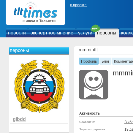
о проекте
новости
экспертное мнение
услуги
персоны
колл
mmmintlt
персоны
Профиль
Блог
Комментар
mmmin
Активность
gibdd
Выбо
Состоит в:
19 д
Зарегистрирован: