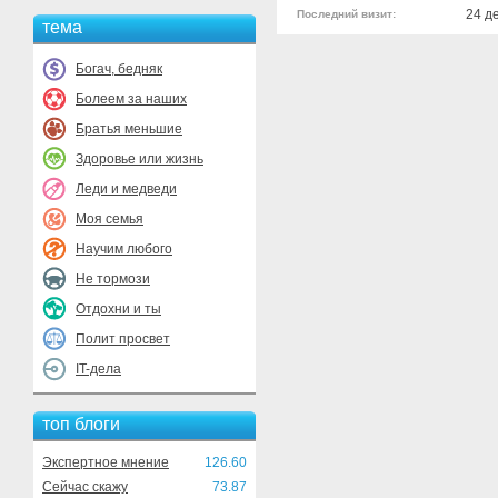
24 д
Последний визит:
тема
Богач, бедняк
Болеем за наших
Братья меньшие
Здоровье или жизнь
Леди и медведи
Моя семья
Научим любого
Не тормози
Отдохни и ты
Полит просвет
IT-дела
топ блоги
Экспертное мнение
126.60
Сейчас скажу
73.87