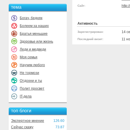
http:
Сайт:
тема
Богач, бедняк
Активность
Болеем за наших
14 с
Зарегистрирован:
Братья меньшие
11 н
Последний визит:
Здоровье или жизнь
Леди и медведи
Моя семья
Научим любого
Не тормози
Отдохни и ты
Полит просвет
IT-дела
топ блоги
Экспертное мнение
126.60
Сейчас скажу
73.87