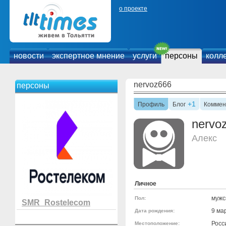
о проекте
новости
экспертное мнение
услуги
персоны
колл
nervoz666
персоны
+1
Профиль
Блог
Коммен
nervo
Алекс
Личное
мужс
Пол:
SMR_Rostelecom
9 ма
Дата рождения:
Росс
Местоположение: