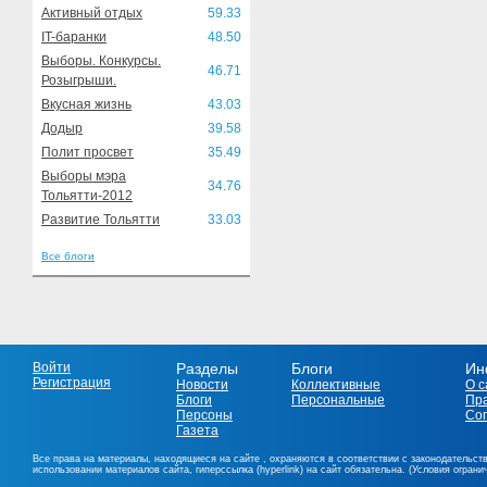
Активный отдых
59.33
IT-баранки
48.50
Выборы. Конкурсы.
46.71
Розыгрыши.
Вкусная жизнь
43.03
Додыр
39.58
Полит просвет
35.49
Выборы мэра
34.76
Тольятти-2012
Развитие Тольятти
33.03
Все блоги
Войти
Разделы
Блоги
Ин
Регистрация
Новости
Коллективные
О с
Блоги
Персональные
Пр
Персоны
Со
Газета
Все права на материалы, находящиеся на сайте , охраняются в соответствии с законодательст
использовании материалов сайта, гиперссылка (hyperlink) на сайт обязательна. (Условия огран