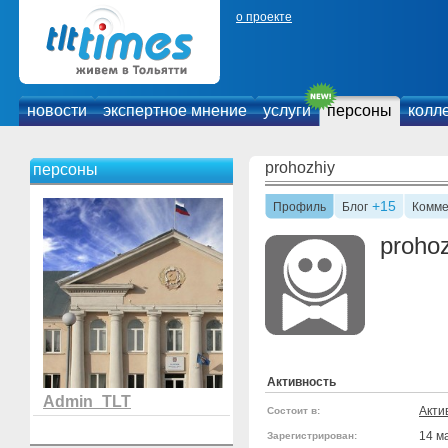
о проекте
новости
экспертное мнение
услуги
персоны
колл
prohozhiy
персоны
+15
Профиль
Блог
Комме
prohoz
Активность
Admin_TLT
Акти
Состоит в:
14 м
Зарегистрирован: