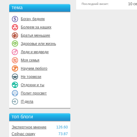
10 с
Последний визит:
тема
Богач, бедняк
Болеем за наших
Братья меньшие
Здоровье или жизнь
Леди и медведи
Моя семья
Научим любого
Не тормози
Отдохни и ты
Полит просвет
IT-дела
топ блоги
Экспертное мнение
126.60
Сейчас скажу
73.87