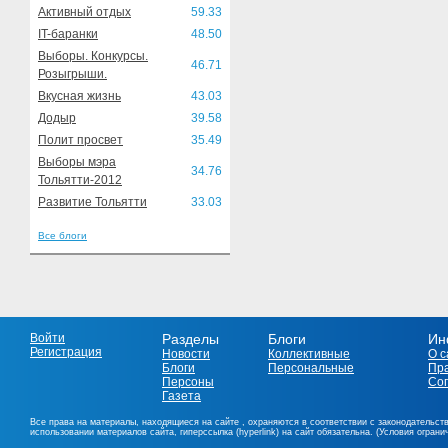
Активный отдых
59.33
IT-баранки
48.50
Выборы. Конкурсы.
46.71
Розыгрыши.
Вкусная жизнь
43.03
Додыр
39.58
Полит просвет
35.49
Выборы мэра
34.76
Тольятти-2012
Развитие Тольятти
33.03
Все блоги
Войти
Разделы
Блоги
Ин
Регистрация
Новости
Коллективные
О с
Блоги
Персональные
Пр
Персоны
Со
Газета
Все права на материалы, находящиеся на сайте , охраняются в соответствии с законодательст
использовании материалов сайта, гиперссылка (hyperlink) на сайт обязательна. (Условия огран