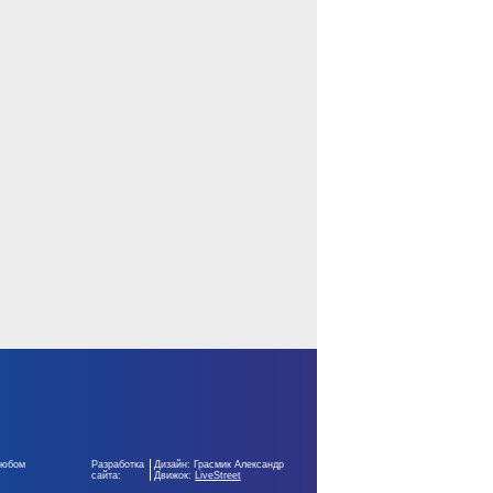
любом
Разработка
Дизайн: Грасмик Александр
сайта:
Движок:
LiveStreet