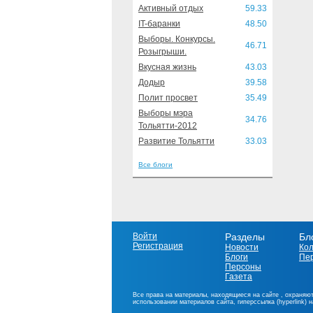
Активный отдых
59.33
IT-баранки
48.50
Выборы. Конкурсы.
46.71
Розыгрыши.
Вкусная жизнь
43.03
Додыр
39.58
Полит просвет
35.49
Выборы мэра
34.76
Тольятти-2012
Развитие Тольятти
33.03
Все блоги
Войти
Разделы
Бл
Регистрация
Новости
Ко
Блоги
Пе
Персоны
Газета
Все права на материалы, находящиеся на сайте , охраняют
использовании материалов сайта, гиперссылка (hyperlink) 