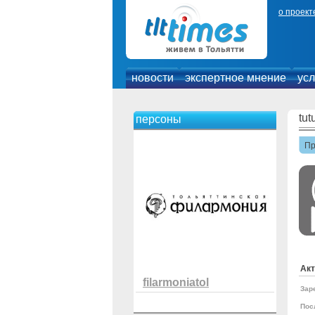
о проект
новости
экспертное мнение
усл
tut
персоны
П
Акт
filarmoniatol
Зар
Пос