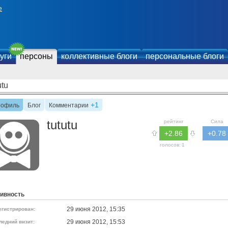
е
уги
персоны
коллективные блоги
персональные блоги
utu
+1
рофиль
Блог
Комментарии
tututu
рейтинг
Сила
+2.86
+0.78
голосов:
1
ивность
29 июня 2012, 15:35
егистрирован:
29 июня 2012, 15:53
ледний визит: