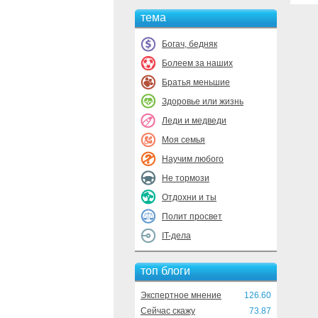
тема
Богач, бедняк
Болеем за наших
Братья меньшие
Здоровье или жизнь
Леди и медведи
Моя семья
Научим любого
Не тормози
Отдохни и ты
Полит просвет
IT-дела
топ блоги
Экспертное мнение
126.60
Сейчас скажу
73.87