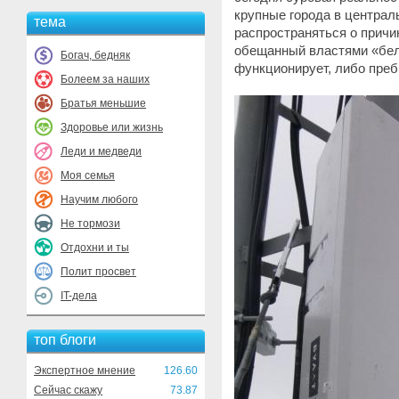
крупные города в централ
тема
распространяться о причин
обещанный властями «бел
Богач, бедняк
функционирует, либо преб
Болеем за наших
Братья меньшие
Здоровье или жизнь
Леди и медведи
Моя семья
Научим любого
Не тормози
Отдохни и ты
Полит просвет
IT-дела
топ блоги
Экспертное мнение
126.60
Сейчас скажу
73.87