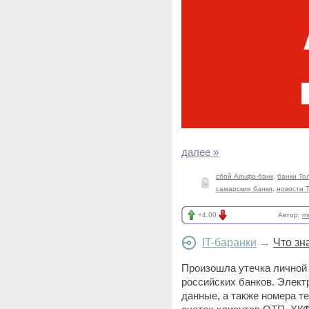
далее »
сбой Альфа-банк
,
банки То
самарские банки
,
новости 
+4.00
Автор:
m
IT-баранки
→
Что зн
Произошла утечка личной
российских банков. Элект
данные, а также номера т