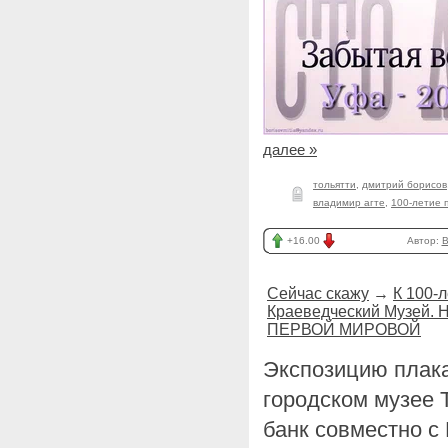
далее »
тольятти
,
дмитрий борисов
владимир агте
,
100-летие 
+16.00
Автор:
B
Сейчас скажу
→
К 100-
Краеведческий Музей
ПЕРВОЙ МИРОВОЙ
Экспозицию плака
городском музее 
банк совместно с