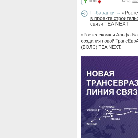
+0.00
Автор:
mod
IT-баранки
→
«Росте
в проекте строител
связи TEA NEXT
«Ростелеком» и Альфа-Бан
создания новой ТрансЕврА
(ВОЛС) TEA NEXT.