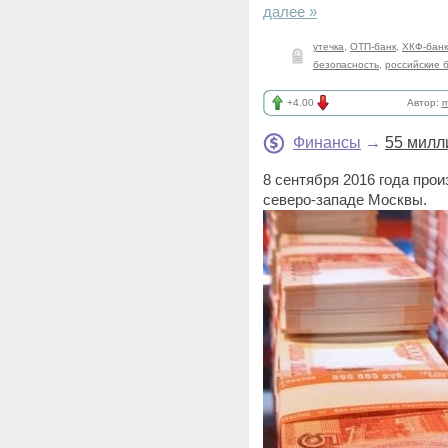
далее »
утечка
,
ОТП-банк
,
ХКФ-банк
безопасность
,
российские 
+4.00
Автор:
m
Финансы
→
55 милл
8 сентября 2016 года про
северо-западе Москвы.