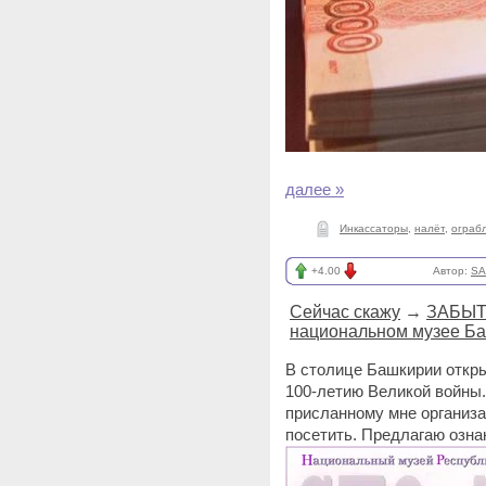
далее »
Инкассаторы
,
налёт
,
ограб
+4.00
Автор:
SA
Сейчас скажу
→
ЗАБЫТА
национальном музее Ба
В столице Башкирии откр
100-летию Великой войны. 
присланному мне организ
посетить. Предлагаю озна