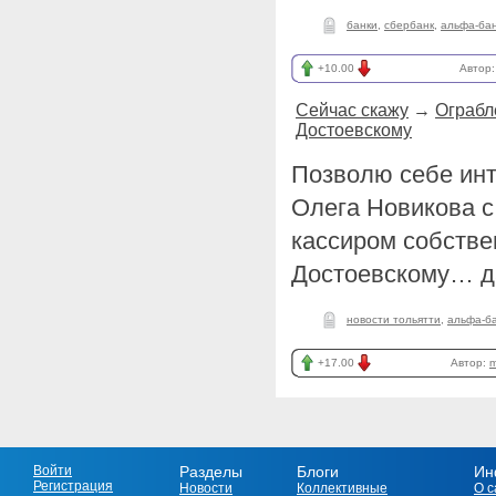
банки
,
сбербанк
,
альфа-ба
+10.00
Автор
Сейчас скажу
→
Ограбл
Достоевскому
Позволю себе инт
Олега Новикова с
кассиром собстве
Достоевскому…
д
новости тольятти
,
альфа-б
+17.00
Автор:
m
Войти
Разделы
Блоги
Ин
Регистрация
Новости
Коллективные
О с