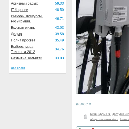
Активный отдых
59.33
IT-баранки
48.50
Выборы. Конкурсы.
46.71
Розыгрыши.
Вкусная жизнь
43.03
Додыр
39.58
Полит просвет
35.49
Выборы мэра
34.76
Тольятти-2012
Развитие Тольятти
33.03
Все блоги
далее »
Минцифры РФ
,
доступ в ин
общественный Wi-Fi
,
Т-банк