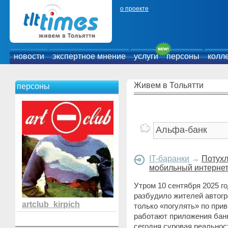
о проекте
новости
экспертное мнение
услуги
персоны
колл
Живем в Тольятти
персоны
IT-баранки
→
Потухл
мобильный интерне
Утром 10 сентября 2025 г
разбудило жителей автогр
artclub_kirpich
только «погулять» по при
работают приложения банк
сегодня суровая реальност