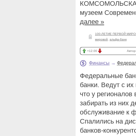
КОМСОМОЛЬСКАЯ
музеем Современ
далее »
100-ЛЕТИЕ ПЕРВОЙ МИР
мировой
,
альфа-банк
+12.00
Автор
Финансы
→
Федерал
Федеральные бан
банки. Ведут с их
что у регионалов 
забирать из них д
обслуживание к 
Спалились на ди
банков-конкурент