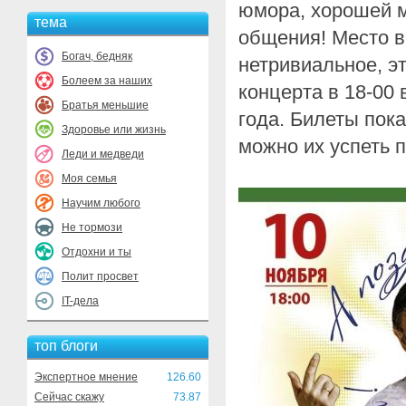
юмора, хорошей м
тема
общения! Место вс
Богач, бедняк
нетривиальное, э
Болеем за наших
концерта в 18-00 
Братья меньшие
года. Билеты пока
Здоровье или жизнь
можно их успеть 
Леди и медведи
Моя семья
Научим любого
Не тормози
Отдохни и ты
Полит просвет
IT-дела
топ блоги
Экспертное мнение
126.60
Сейчас скажу
73.87