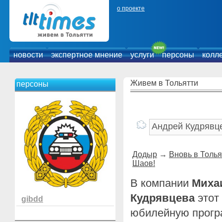
о проекте
новости
экспертное мнение
услуги
персоны
колл
Живем в Тольятти
персоны
Додыр
→
Вновь в Толья
Шаов!
В компании
Миха
Кудрявцева
этот 
gibdd
юбилейную прогр