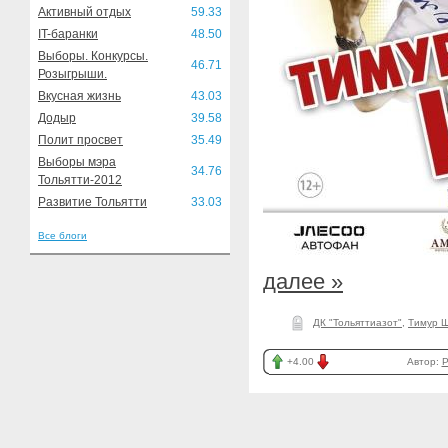
Активный отдых
59.33
IT-баранки
48.50
Выборы. Конкурсы.
46.71
Розыгрыши.
Вкусная жизнь
43.03
Додыр
39.58
Полит просвет
35.49
Выборы мэра
34.76
Тольятти-2012
Развитие Тольятти
33.03
Все блоги
далее »
ДК "Тольяттиазот"
,
Тимур 
+4.00
Автор:
P