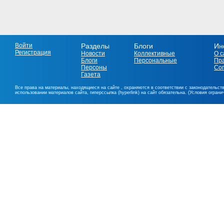
Войти
Разделы
Блоги
Ин
Регистрация
Новости
Коллективные
О с
Блоги
Персональные
Пр
Персоны
Со
Газета
Все права на материалы, находящиеся на сайте , охраняются в соответствии с законодательст
использовании материалов сайта, гиперссылка (hyperlink) на сайт обязательна. (Условия огран