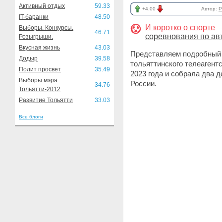
Активный отдых
59.33
+4.00
Автор:
P
IT-баранки
48.50
И коротко о спорте
Выборы. Конкурсы.
46.71
соревнования по ав
Розыгрыши.
Вкусная жизнь
43.03
Представляем подробный 
Додыр
39.58
тольяттинского телеагент
Полит просвет
35.49
2023 года и собрала два 
Выборы мэра
России.
34.76
Тольятти-2012
Развитие Тольятти
33.03
Все блоги