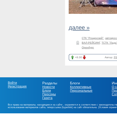
далее »
СТК "Рощинский"
,
автокрос
ВАЛ-РЕЙСИНГ
,
ТСТК "Лада
Оренбург
+8.00
Автор:
PI
Войти
Разделы
Блоги
Ин
Регистрация
Новости
Коллективные
О с
Блоги
Персональные
Пр
Персоны
Со
Газета
Все права на материалы, находящиеся на сайте , охраняются в соответствии с законодательст
использовании материалов сайта, гиперссылка (hyperlink) на сайт обязательна. (Условия огран