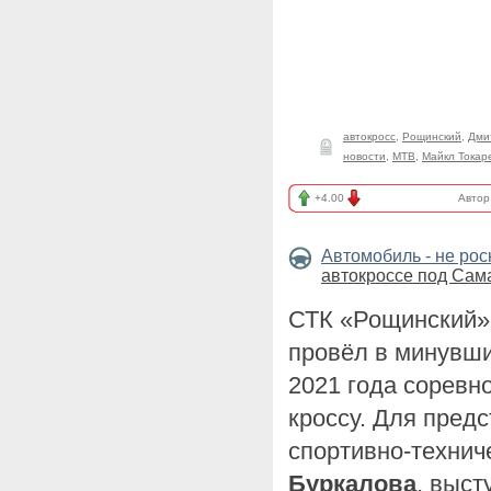
автокросс
,
Рощинский
,
Дми
новости
,
МТВ
,
Майкл Токар
+4.00
Автор
Автомобиль - не ро
автокроссе под Сам
СТК «Рощинский»
провёл в минувши
2021 года соревн
кроссу. Для пред
спортивно-технич
Буркалова
, выс