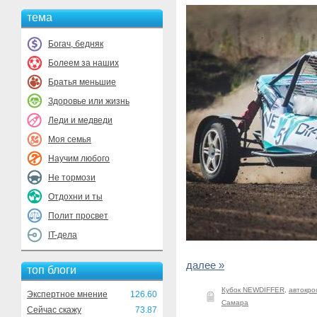
тема
Богач, бедняк
Болеем за наших
Братья меньшие
Здоровье или жизнь
Леди и медведи
Моя семья
Научим любого
Не тормози
Отдохни и ты
Полит просвет
IT-дела
далее »
топ блоги
Кубок NEWDIFFER
,
автокро
Экспертное мнение
126.60
Самара
Сейчас скажу
73.87