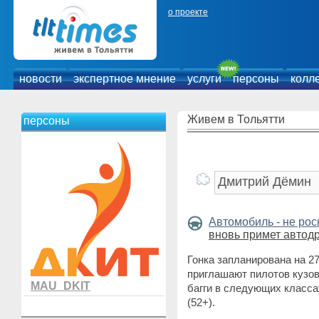
о проекте
новости
экспертное мнение
услуги
персоны
колл
Живем в Тольятти
персоны
Автомобиль - не ро
вновь примет автод
Гонка запланирована на 2
приглашают пилотов кузов
MAU_DKIT
багги в следующих класса
(52+).