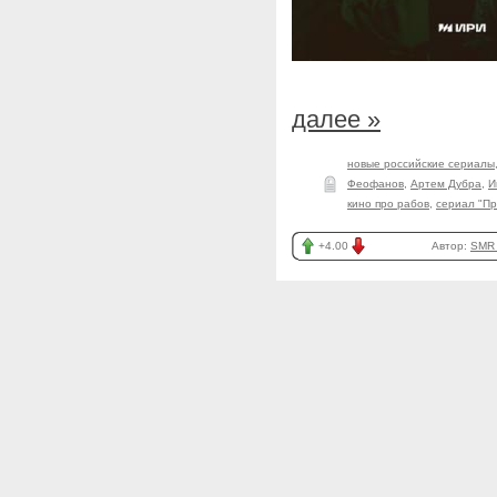
далее »
новые российские сериалы
Феофанов
,
Артем Дубра
,
И
кино про рабов
,
сериал "Пр
+4.00
Автор:
SMR_