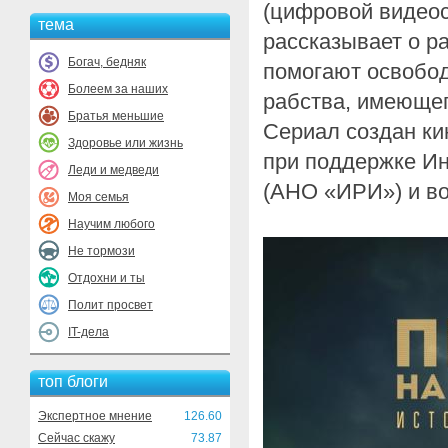
(цифровой видеос
тема
рассказывает о р
Богач, бедняк
помогают освобод
Болеем за наших
рабства, имеюще
Братья меньшие
Сериал создан ки
Здоровье или жизнь
при поддержке Ин
Леди и медведи
(АНО «ИРИ») и вой
Моя семья
Научим любого
Не тормози
Отдохни и ты
Полит просвет
IT-дела
топ блоги
Экспертное мнение
126.60
Сейчас скажу
73.87