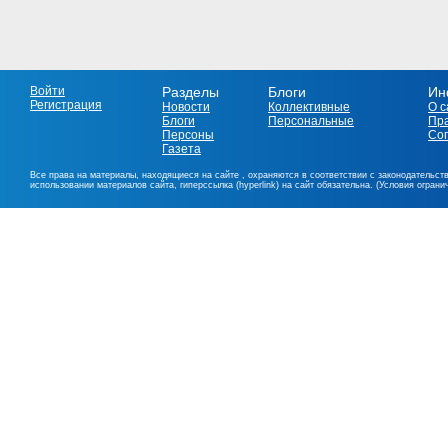
Войти
Разделы
Блоги
Ин
Регистрация
Новости
Коллективные
О с
Блоги
Персональные
Пр
Персоны
Со
Газета
Все права на материалы, находящиеся на сайте , охраняются в соответствии с законодательст
использовании материалов сайта, гиперссылка (hyperlink) на сайт обязательна. (Условия огран