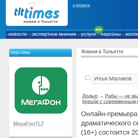
о проекте
новости
экспертное мнение
услуги
персоны
колл
Живем в Тольятти
персоны
Додыр
→
Рабы — не мы
борьбе с современным 
Онлайн-премьера
драматического с
MegaFonTLT
(16+) состоится 2