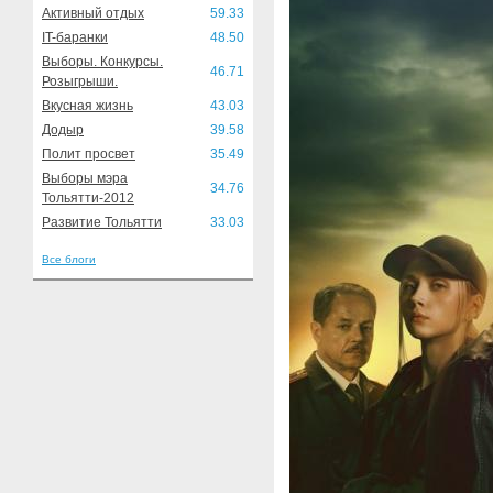
Активный отдых
59.33
IT-баранки
48.50
Выборы. Конкурсы.
46.71
Розыгрыши.
Вкусная жизнь
43.03
Додыр
39.58
Полит просвет
35.49
Выборы мэра
34.76
Тольятти-2012
Развитие Тольятти
33.03
Все блоги