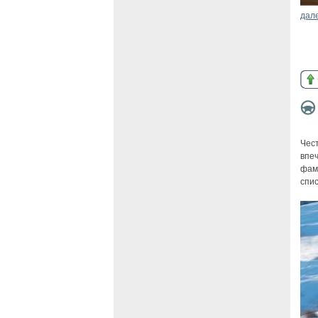
дал
Чест
впеч
фам
спис