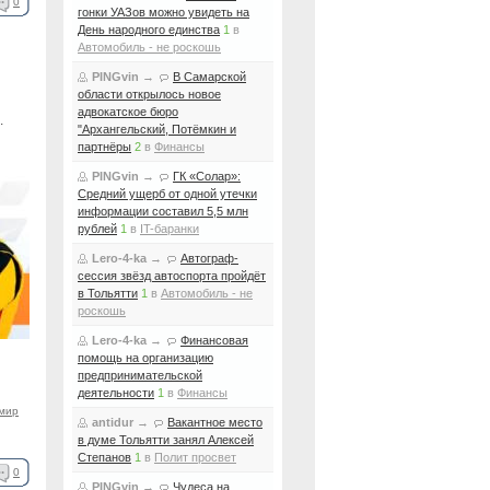
0
гонки УАЗов можно увидеть на
День народного единства
1
в
Автомобиль - не роскошь
PINGvin
→
В Самарской
области открылось новое
адвокатское бюро
.
"Архангельский, Потёмкин и
партнёры
2
в
Финансы
PINGvin
→
ГК «Солар»:
Средний ущерб от одной утечки
информации составил 5,5 млн
рублей
1
в
IT-баранки
Lero-4-ka
→
Автограф-
сессия звёзд автоспорта пройдёт
в Тольятти
1
в
Автомобиль - не
роскошь
Lero-4-ka
→
Финансовая
помощь на организацию
предпринимательской
деятельности
1
в
Финансы
мир
antidur
→
Вакантное место
в думе Тольятти занял Алексей
Степанов
1
в
Полит просвет
0
PINGvin
→
Чудеса на