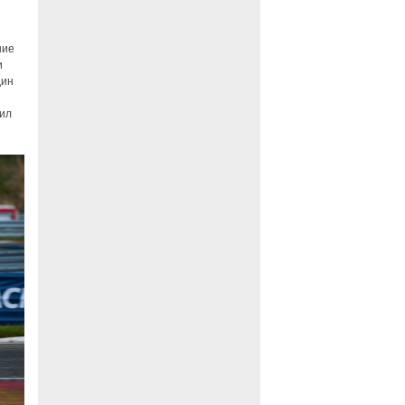
шие
и
дин
ил