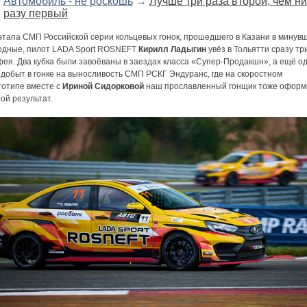
Автомобиль - не роскошь
→
Лучше три раза второй, чем ни
разу первый
 этапа СМП Российской серии кольцевых гонок, прошедшего в Казани в минув
одные, пилот LADA Sport ROSNEFT
Кирилл Ладыгин
увёз в Тольятти сразу тр
фея. Два кубка были завоёваны в заездах класса «Супер-Продакшн», а ещё о
добыт в гонке на выносливость СМП РСКГ Эндуранс, где на скоростном
тотипе вместе с
Ириной Сидорковой
наш прославленный гонщик тоже оформ
ой результат.