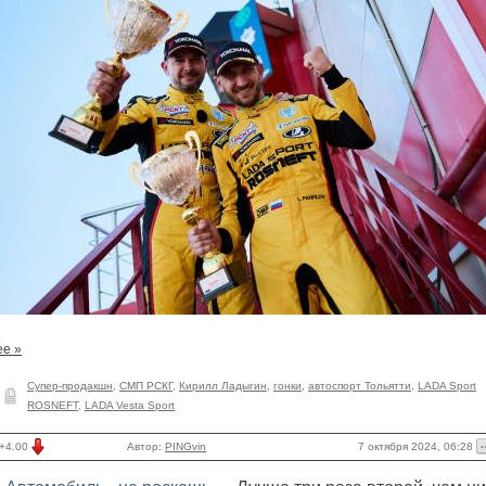
ее »
Супер-продакшн
,
СМП РСКГ
,
Кирилл Ладыгин
,
гонки
,
автоспорт Тольятти
,
LADA Sport
ROSNEFT
,
LADA Vesta Sport
7 октября 2024, 06:28
+4.00
Автор:
PINGvin