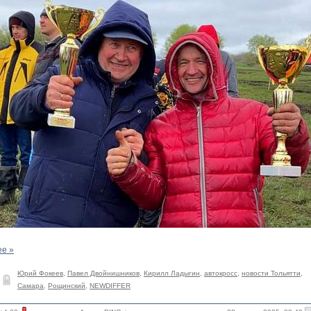
ее »
Юрий Фокеев
,
Павел Двойнишников
,
Кирилл Ладыгин
,
автокросс
,
новости Тольятти
,
Самара
,
Рощинский
,
NEWDIFFER