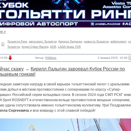
ее »
Тольятти Ринг
,
автоспорт Тольятти
,
Кирилл Ладыгин
,
новости Тольятти
,
киберспорт
,
го
Тольятти
,
Angel Cyber Racing
,
ACR
,
LADA Vesta TCR
2 января 2025, 10:06
+0.00
Автор:
PINGvin
йчас скажу
→
Кирилл Ладыгин завоевал Кубок России по
льцевым гонкам!
едную заметную награду в своей карьере тольяттинский пилот с уральскими
нями добыл в жёстком противостоянии с соперниками по классу «Супер-
дакшн» Российской серии кольцевых гонок. В сезоне 2024 года СМП РСКГ ком
A Sport ROSNEFT в отечественном кольце противостояли мощные соперники,
ко удача сопутствовала именно тольяттинскому коллективу. Ура! Поздравляе
илла Сергеевича
и всю команду с этой славной победой!