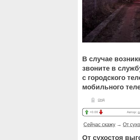
В случае возни
звоните в служб
с городского тел
мобильного теле
ОНД
+0.00
Автор:
o
Сейчас скажу
→
От сух
От сухостоя выг