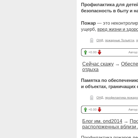
Профилактика для детей
безопасность в быту и н
Пожар
— это неконтроли
ущерб,
вред жизни и здор
ОНД
,
пожарные Тольятти
,
п
+0.00
Автор
Сейчас скажу
→
Обеспе
отдыха
Памятка по обеспечению
и объектах, граничащих 
ОНД
,
профилактика пожаро
+0.00
Автор
Блог им. ond2014
→
Про
расположенных вблизи 
Профилактика пожаров ле