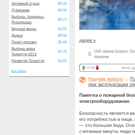
Активный отдых
59.33
IT-баранки
48.50
Выборы. Конкурсы.
46.71
Розыгрыши.
Вкусная жизнь
43.03
Додыр
39.58
далее »
Полит просвет
35.49
Выборы мэра
ОНД
,
пожары Тольятти
,
Тол
34.76
Тольятти-2012
пожарные
Развитие Тольятти
33.03
+4.00
Автор:
o
Все блоги
Научим любого
→
П
при эксплуатации э
Памятка о пожарной без
электрооборудования.
Безопасность является в
его потребностью в пище,
— это большая беда. Огон
считанные минуты люди ос