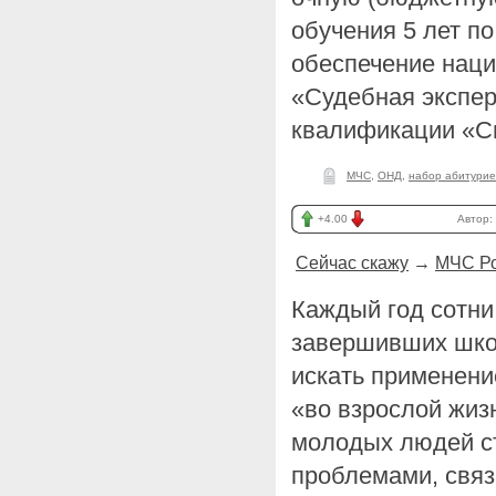
обучения 5 лет п
обеспечение наци
«Судебная экспер
квалификации «С
МЧС
,
ОНД
,
набор абитурие
+4.00
Автор:
Сейчас скажу
→
МЧС Ро
Каждый год сотни
завершивших шко
искать применени
«во взрослой жиз
молодых людей с
проблемами, свя