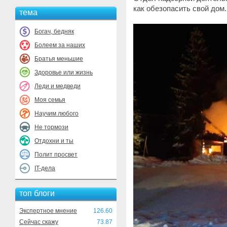
как обезопасить свой дом.
тема
Богач, бедняк
Болеем за наших
Братья меньшие
Здоровье или жизнь
Леди и медведи
Моя семья
Научим любого
Не тормози
Отдохни и ты
Полит просвет
IT-дела
топ блоги
Экспертное мнение
126.60
Сейчас скажу
73.87