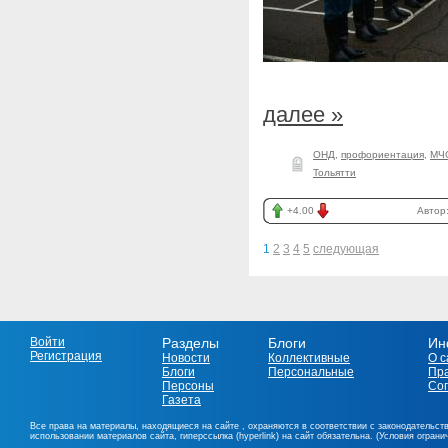
далее »
ОНД
,
профориентация
,
МЧС
Тольятти
+4.00
Автор
1
2
3
4
5
следующая
Войти
Разделы
Блоги
Ин
Регистрация
Новости
Коллективные
О с
Блоги
Персональные
Пр
Персоны
Со
Газета
Все права на материалы, находящиеся на сайте , охраняются в соответствии с законодательст
использовании материалов сайта, гиперссылка (hyperlink) на сайт обязательна. (Условия огран