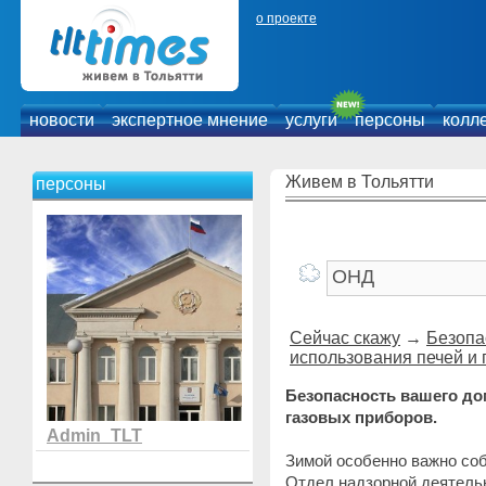
о проекте
новости
экспертное мнение
услуги
персоны
колл
Живем в Тольятти
персоны
Сейчас скажу
→
Безопа
использования печей и
Безопасность вашего до
газовых приборов.
Admin_TLT
Зимой особенно важно со
Отдел надзорной деятельн