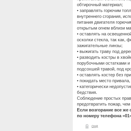
обтирочный материал;
• заправлять горючим топ
внутреннего сгорания, ис
питания двигателя горючим
открытым огнем вблизи м
• оставлять на освещенно
осколки стекла, так как, 
зажигательные линзы;
• выжигать траву под дере
• разводить костры в хво
порубочными остатками и 
подсохшей травой, под кр
• оставлять костер без пр
• покидать место привала,
• категорически недопуст
бедствия.
Соблюдение простых прав
предотвратить пожар, чем 
Если возгорание все же
по номеру телефона «01»
ОНД