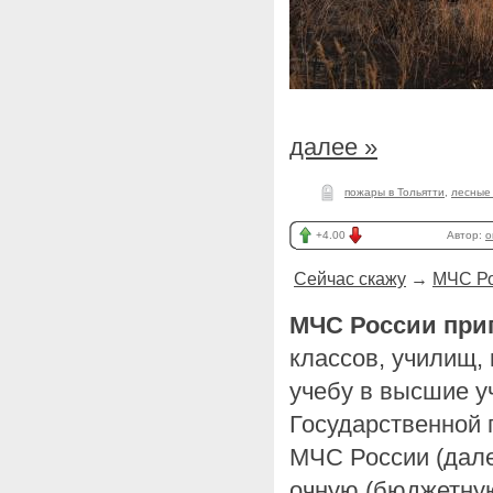
далее »
пожары в Тольятти
,
лесные
+4.00
Автор:
o
Сейчас скажу
→
МЧС Ро
МЧС России при
классов, училищ,
учебу в высшие у
Государственной
МЧС России (дал
очную (бюджетную