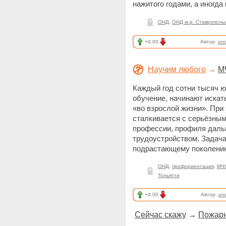
нажитого годами, а иногд
ОНД
,
ОНД м.р. Ставрополь
+4.00
Автор:
on
Научим любого
→
М
Каждый год сотни тысяч 
обучение, начинают искат
«во взрослой жизни». Пр
сталкивается с серьёзны
профессии, профиля даль
трудоустройством. Задача
подрастающему поколени
ОНД
,
профориентация
,
МЧС
Тольятти
+4.00
Автор:
on
Сейчас скажу
→
Пожарн