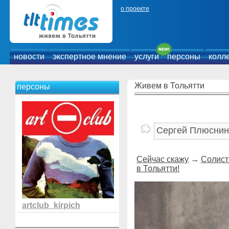
о проекте
новости
экспертное мнение
услуги
персоны
колл
Живем в Тольятти
персоны
Сейчас скажу
→
Солист
в Тольятти!
artclub_kirpich