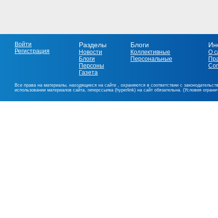
Войти
Разделы
Блоги
Ин
Регистрация
Новости
Коллективные
О с
Блоги
Персональные
Пр
Персоны
Со
Газета
Все права на материалы, находящиеся на сайте , охраняются в соответствии с законодательст
использовании материалов сайта, гиперссылка (hyperlink) на сайт обязательна. (Условия огран