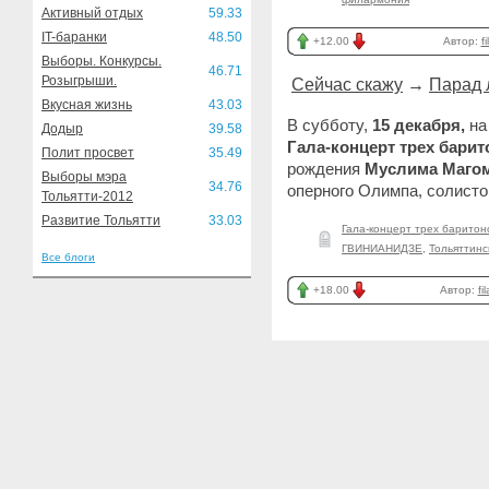
Активный отдых
59.33
IT-баранки
48.50
+12.00
Автор:
f
Выборы. Конкурсы.
46.71
Розыгрыши.
Сейчас скажу
→
Парад 
Вкусная жизнь
43.03
В субботу,
15 декабря,
на
Додыр
39.58
Гала-концерт трех барит
Полит просвет
35.49
рождения
Муслима Маго
Выборы мэра
34.76
оперного Олимпа, солисто
Тольятти-2012
Развитие Тольятти
33.03
Гала-концерт трех баритон
ГВИНИАНИДЗЕ
,
Тольяттин
Все блоги
+18.00
Автор:
fi