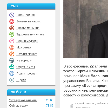
тема
Богач, бедняк
Болеем за наших
Братья меньшие
Здоровье или жизнь
Леди и медведи
Моя семья
Научим любого
Не тормози
В воскресенье,
22 апреля
Отдохни и ты
театра
Сергей Плюснин
,
Полит просвет
романсов
Майя Балашов
IT-дела
управлением Василия Кор
программу «
Весны предч
русских и неаполитански
топ блоги
совестких композиторов.
д
Экспертное мнение
126.60
Сергей Плюснин
,
Майя Ба
Сейчас скажу
73.87
филармония