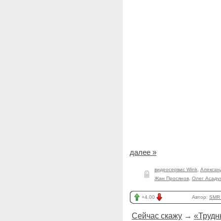
далее »
видеосервис Wink
,
Алексан
Жан Просянов
,
Олег Асаду
+4.00
Автор:
SMR_
Сейчас скажу
→
«Трудны