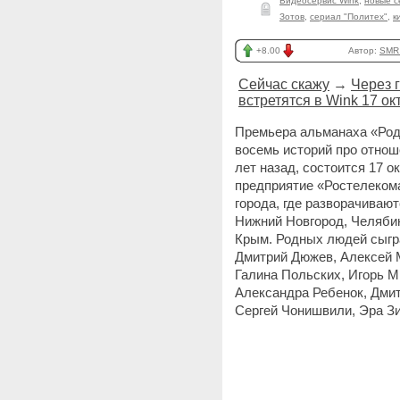
Видеосервис Wink
,
новые с
Зотов
,
сериал "Политех"
,
к
+8.00
Автор:
SMR
Сейчас скажу
→
Через 
встретятся в Wink 17 ок
Премьера альманаха «Род
восемь историй про отнош
лет назад, состоится 17 о
предприятие «Ростелекома
города, где разворачивают
Нижний Новгород, Челябин
Крым. Родных людей сыгра
Дмитрий Дюжев, Алексей М
Галина Польских, Игорь М
Александра Ребенок, Дмит
Сергей Чонишвили, Эра Зи