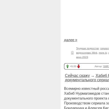
далее »
Трудные подростки
,
сериал
видеосервис Wink
,
more tv
,
кино 2023
+8.00
Автор:
SMR_
Сейчас скажу
→
Хабиб 
документального сериал
Всемирно известный росс
Хабиб Нурмагомедов стане
документального проекта
Производством сериала з
Бондарчука и Алексея Кис