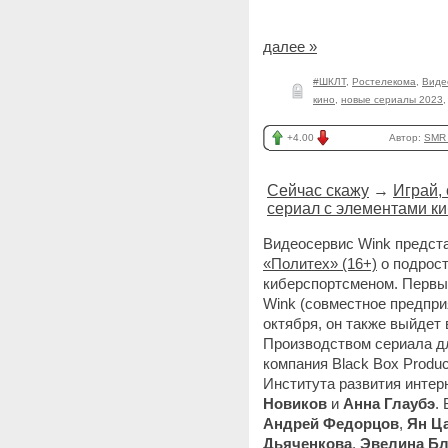
далее »
#ШКЛТ
,
Ростелекома
,
Виде
кино
,
новые сериалы 2023
+4.00
Автор:
SMR_
Сейчас скажу
→
Играй,
сериал с элементами к
Видеосервис Wink предста
«Политех» (16+)
о подрос
киберспортсменом. Первые
Wink (совместное предпри
октября, он также выйдет
Производством сериала дл
компания Black Box Produ
Института развития инте
Новиков
и
Анна Глаубэ
.
Андрей Федорцов
,
Ян Ц
Дьяченкова
,
Эвелина Бл