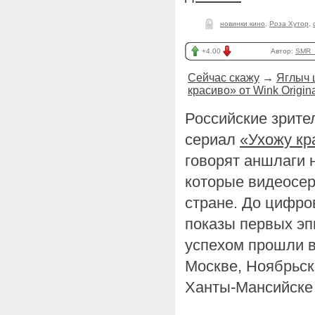
новинки кино
,
Роза Хутор
,
+4.00
Автор:
SMR_
Сейчас скажу
→
Яглыч 
красиво» от Wink Origin
Российские зрите
сериал
«Ухожу к
говорят аншлаги 
которые видеосер
стране. До цифр
показы первых эп
успехом прошли в
Москве, Ноябрьск
Ханты-Мансийске 