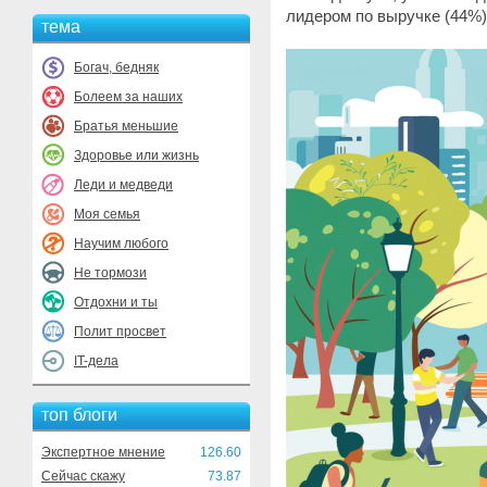
лидером по выручке (44%)
тема
Богач, бедняк
Болеем за наших
Братья меньшие
Здоровье или жизнь
Леди и медведи
Моя семья
Научим любого
Не тормози
Отдохни и ты
Полит просвет
IT-дела
топ блоги
Экспертное мнение
126.60
Сейчас скажу
73.87