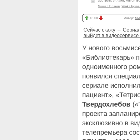
смотреть онлайн
,
Антон В
Миша Поляков
,
Wink Origina
+8.00
Автор:
SM
Сейчас скажу
→
Сериал
выйдет в видеосервисе
У нового восьмис
«Библиотекарь» п
одноименного ро
появился специал
сериале исполни
пациент», «Тетри
Твердохлебов
(«
проекта запланир
эксклюзивно в вид
телепремьера сос