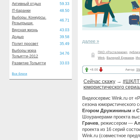
Активный отдых
59.33
IT-баранки
48.50
Выборы. Конкурсы.
46.71
Розыгрыши.
Вкусная жизнь
43.03
Додыр
39.58
далее »
Полит просвет
35.49
Выборы мэра
ПАО «Ростелеком»
,
публич
34.76
Тольятти-2012
Wink
,
Валерий Ермаков
,
Ин
Развитие Тольятти
33.03
+8.00
Автор:
SM
Все блоги
Сейчас скажу
→
#ШКЛТ 
юмористического сериал
Видеосервис Wink.ru от «
сезона юмористического с
Егором Дружининым
и
С
Шоуранерами проекта вы
Грачев
, режиссером —
Ал
проекта из 16 серий состо
Wink.ru (совместное пред