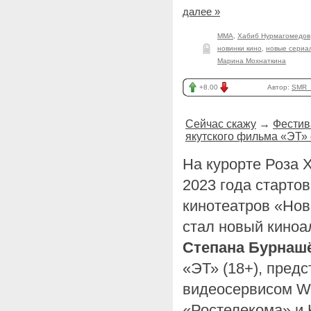
далее »
ММА
,
Хабиб Нурмагомедов
новинки кино
,
новые сериа
Марина Мохнаткина
+8.00
Автор:
SMR_
Сейчас скажу
→
Фестив
якутского фильма «ЭТ» о
На курорте Роза Х
2023 года старто
кинотеатров «Нов
стал новый киноа
Степана Бурнаш
«ЭТ» (18+), пред
видеосервисом Wi
«Ростелекома» и 