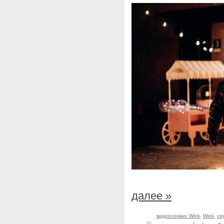
далее »
видеосервис Wink
,
Wink
,
се