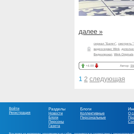
далее »
сериал "Балет"
,
смотреть 
видеосервис Wink
,
дополне
Видеопрокат
,
Wink Originals
+4.00
Автор:
SM
1
2
следующая
Войти
Разделы
Блоги
Ин
Регистрация
Новости
Коллективные
О с
Блоги
Персональные
Пр
Персоны
Со
Газета
Все права на материалы, находящиеся на сайте , охраняются в соответствии с законодательст