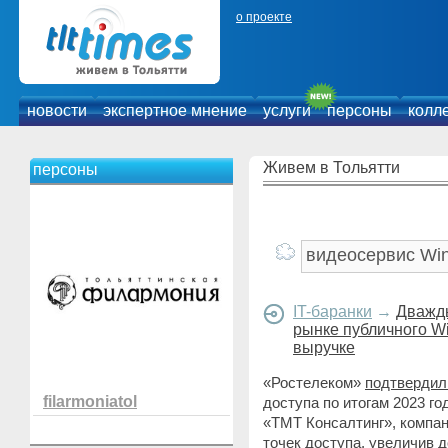
о проекте
новости
экспертное мнение
услуги
персоны
колл
Живем в Тольятти
персоны
IT-баранки
→
Дважды
рынке публичного Wi
выручке
«Ростелеком»
подтвердил
filarmoniatol
доступа по итогам 2023 го
«ТМТ Консалтинг», компан
точек доступа, увеличив 