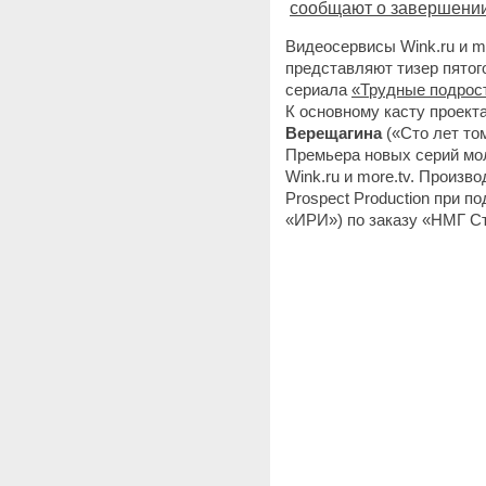
сообщают о завершении
Видеосервисы Wink.ru и m
представляют тизер пятог
сериала
«Трудные подрост
К основному касту проект
Верещагина
(«Сто лет то
Премьера новых серий мол
Wink.ru и more.tv. Произ
Prospect Production при 
«‎ИРИ»‎) по заказу «НМГ С