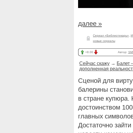
далее »
Сериал «‎Библиотекарь»‎
,
И
новые сериалы
+8.00
Автор:
SM
Сейчас скажу
→
Балет 
дополненная реальност
Сценой для вирту
балерины станови
в стране купюра.
достоинством 100
главных символов
Достаточно зайти