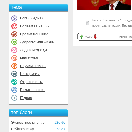
тема
Богач, бедняк
Газета "Ведомости"
,
Госду
прочитать поправки
,
Прези
Болеем за наших
Братья меньшие
+0.00
Автор:
m
Здоровье или жизнь
Леди и медведи
Моя семья
Научим любого
Не тормози
Отдохни и ты
Полит просвет
IT-дела
топ блоги
Экспертное мнение
126.60
Сейчас скажу
73.87