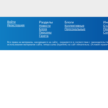
Войти
Разделы
Блоги
Ин
Регистрация
Новости
Коллективные
О с
Блоги
Персональные
Пр
Персоны
Со
Газета
Все права на материалы, находящиеся на сайте , охраняются в соответствии с законодательст
использовании материалов сайта, гиперссылка (hyperlink) на сайт обязательна. (Условия огран