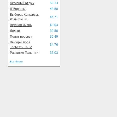
Активный отдых
59.33
IT-баранки
48.50
Выборы. Конкурсы.
46.71
Розыгрыши.
Вкусная жизнь
43.03
Додыр
39.58
Полит просвет
35.49
Выборы мэра
34.76
Тольятти-2012
Развитие Тольятти
33.03
Все блоги