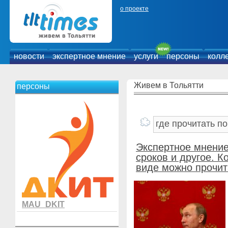
о проекте
новости
экспертное мнение
услуги
персоны
колл
Живем в Тольятти
персоны
Экспертное мнени
сроков и другое. К
виде можно прочит
MAU_DKIT