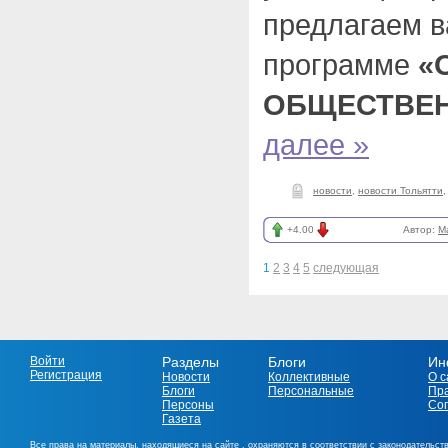
предлагаем в
программе
«
ОБЩЕСТВЕН
далее »
новости
,
новости Тольятти
+4.00
Автор:
M
1
2
3
4
5
следующая
Войти
Разделы
Блоги
Ин
Регистрация
Новости
Коллективные
О с
Блоги
Персональные
Пр
Персоны
Со
Газета
Все права на материалы, находящиеся на сайте , охраняются в соответствии с законодательст