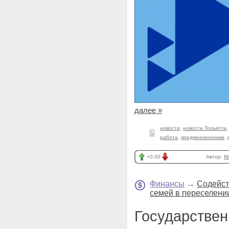
далее »
новости
,
новости Тольятти
работа
,
предпенсионники
,
+0.00
Автор:
M
Финансы
→
Содейст
семей в переселени
Государствен