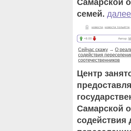
Самарской о
семей.
далее
новости
,
новости тольятти
+8.00
Автор:
M
Сейчас скажу
→
О реал
содействия переселени
соотечественников
Центр занят
предоставля
государств
Самарской о
содействия