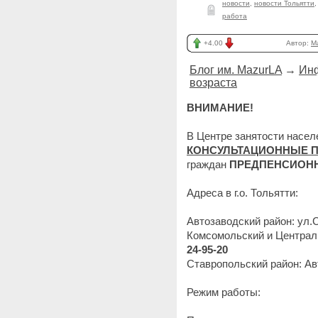
новости
,
новости Тольятти
работа
+4.00
Автор:
M
Блог им. MazurLA
→
Инф
возраста
ВНИМАНИЕ!
В Центре занятости насел
КОНСУЛЬТАЦИОННЫЕ 
граждан
ПРЕДПЕНСИОНН
Адреса в г.о. Тольятти:
Автозаводский район: ул.С
Комсомольский и Централь
24-95-20
Ставропольский район: Ав
Режим работы: