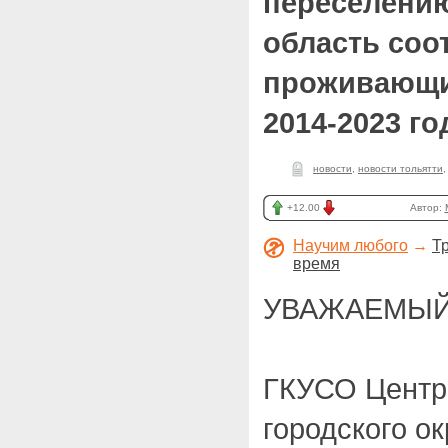
переселени
область соо
проживающи
2014-2023 го
новости
,
новости тольятти
+12.00
Автор:
Научим любого
→
Т
время
УВАЖАЕМЫЙ
ГКУСО Центр 
городского ок