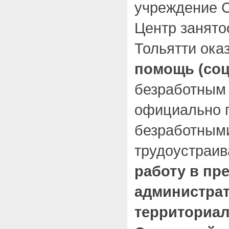
учреждение 
Центр занятос
Тольятти ока
помощь (со
безработным
официально 
безработными
трудоустраи
работу в пр
администрат
территориа