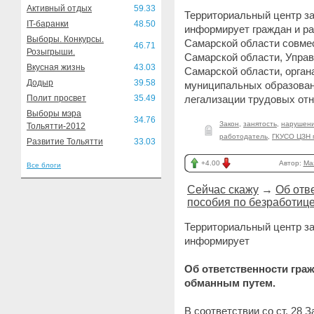
Активный отдых
59.33
Территориальный центр зан
IT-баранки
48.50
информирует граждан и р
Выборы. Конкурсы.
Самарской области совмес
46.71
Розыгрыши.
Самарской области, Упра
Вкусная жизнь
43.03
Самарской области, орган
Додыр
39.58
муниципальных образован
Полит просвет
35.49
легализации трудовых от
Выборы мэра
34.76
Закон
,
занятость
,
нарушени
Тольятти-2012
работодатель
,
ГКУСО ЦЗН г
Развитие Тольятти
33.03
+4.00
Автор:
Ma
Все блоги
Сейчас скажу
→
Об отв
пособия по безработиц
Территориальный центр зан
информирует
Об ответственности гра
обманным путем.
В соответствии со ст. 28 