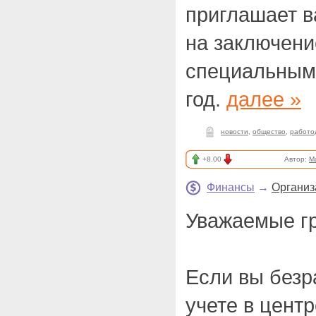
приглашает в
на заключени
специальным
год.
далее »
новости
,
общество
,
работо
+8.00
Автор:
M
Финансы
→
Организ
Уважаемые г
Если вы безр
учете в цент