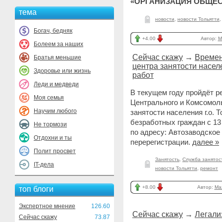
«ОРГАНИЗАЦИЯ ОБЩЕС
тема
новости
,
новости Тольятти
Богач, бедняк
+4.00
Автор:
M
Болеем за наших
Сейчас скажу
→
Времен
Братья меньшие
центра занятости насел
Здоровье или жизнь
работ
Леди и медведи
В текущем году пройдёт р
Моя семья
Центрального и Комсомоль
Научим любого
занятости населения г.о. 
безработных граждан с 13
Не тормози
по адресу: Автозаводское 
Отдохни и ты
перерегистрации.
далее »
Полит просвет
Занятость
,
Служба занятос
IT-дела
новости Тольятти
,
ремонт
+8.00
Автор:
Ma
топ блоги
Экспертное мнение
126.60
Сейчас скажу
→
Легали
Сейчас скажу
73.87