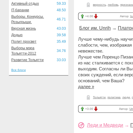
Активный отдых
59.33
верность
,
любовь
,
признан
IT-баранки
48.50
Выборы. Конкурсы.
+4.00
Автор:
b
46.71
Розыгрыши.
Блог им. Unrih
→
Платон
Вкусная жизнь
43.03
Додыр
39.58
Лучше чему-нибудь научит
Полит просвет
35.49
слабости, чем, изображая
Выборы мэра
невежестве.
34.76
Тольятти-2012
Лучше чем Лоренцо Пизано
Развитие Тольятти
33.03
из нас сталкивается с пох
выходим. Согласны ли Вы 
Все блоги
своих суждений, если вер
оснований, чем Ваша?
далее »
Тольятти
,
политика
,
люди
,
+3.00
Автор:
Un
Леди и Медведи
→
П