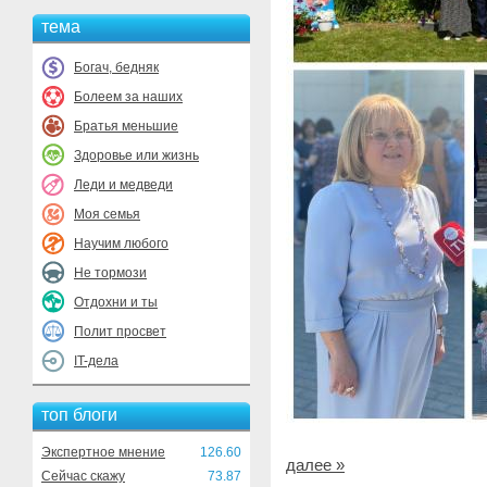
тема
Богач, бедняк
Болеем за наших
Братья меньшие
Здоровье или жизнь
Леди и медведи
Моя семья
Научим любого
Не тормози
Отдохни и ты
Полит просвет
IT-дела
топ блоги
Экспертное мнение
126.60
далее »
Сейчас скажу
73.87