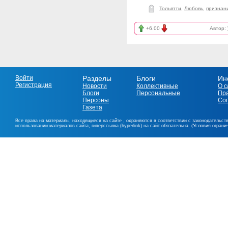
Тольятти
,
Любовь
,
признан
+6.00
Автор:
Войти
Разделы
Блоги
Ин
Регистрация
Новости
Коллективные
О с
Блоги
Персональные
Пр
Персоны
Со
Газета
Все права на материалы, находящиеся на сайте , охраняются в соответствии с законодательст
использовании материалов сайта, гиперссылка (hyperlink) на сайт обязательна. (Условия огран