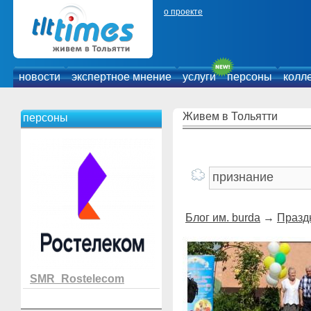
о проекте
новости
экспертное мнение
услуги
персоны
колл
Живем в Тольятти
персоны
Блог им. burda
→
Празд
SMR_Rostelecom