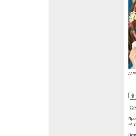
дал
Се
Про
на 
По