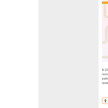
В 2
газо
рай
гра