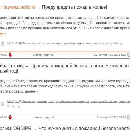
Научим любого
→
Предупредить пожар в жилье!
овеческий фактор на пожарах по-прежнему остается одной из самых главных
чин трагедий. В преддверии зимы особенно актуальной становится также тем
овых пожаров по причине невнимательного отношения к электрическим приб
ее »
МЧС
,
ОНД Тольятти
,
жилье
,
отопление
,
профилактика пожаров
,
электроприборы
27 октября 2022, 13:28
+4.00
Автор:
ogpntlt
йчас скажу
→
Правила пожарной безопасности. Безопасны
вый год!
огодние и Рождественские праздники радуют нас игрушками и огнями гирлянд
х. Именно в это время происходит усиление нагрузки на электросеть, что мож
ести к пожару.
далее »
МЧС
,
ОНД Тольятти
,
печное
,
ЭПБ
,
профилактика пожаров
,
пожары в Тольятти
,
пожарн
Тольятти
5 января 2022, 08:00
+4.00
Автор:
ogpntlt
ог им. ONDiPR
→
Что нужно знать о пожарной безопасност