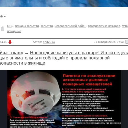
ее »
ОНД
,
пожары Тольятти
,
Тольятти
,
Ставропольский район
,
профилактика пожаров
,
МЧС
пожарные
21 января 2026, 07:48
+4.00
Автор:
ond2014
йчас скажу
→
Новогодние каникулы в разгаре! Итоги недел
дьте внимательны и соблюдайте правила пожарной
зопасности в жилище