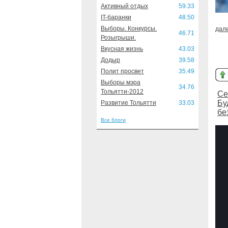
Активный отдых
59.33
IT-баранки
48.50
Выборы. Конкурсы.
дал
46.71
Розыгрыши.
Вкусная жизнь
43.03
Додыр
39.58
Полит просвет
35.49
Выборы мэра
34.76
Тольятти-2012
Се
Бу
Развитие Тольятти
33.03
бе
Все блоги