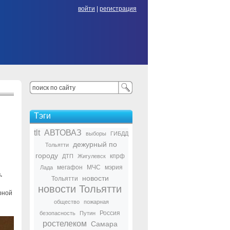
войти
|
регистрация
Тэги
tlt
АВТОВАЗ
выборы
ГИБДД
дежурный по
Тольятти
городу
кпрф
ДТП
Жигулевск
мегафон
МЧС
мэрия
Лада
.
новости
Тольятти
новости Тольятти
рной
общество
пожарная
Россия
безопасность
Путин
ростелеком
Самара