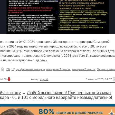
состоянии на 04.01.2024 произошло 38 пожаров на территории Самарской
сти, в 2024 году на аналогичный период пожаров было всего 28, то есть
ичение на 35%. Уже погибло 2 человека на пожарах в области, погибших дете
гистрировано, травмировано 2 человека (в 2024 году был 1), травмированных
ей не зарегистрировано.
далее »
ПБ
,
НГ
,
профилактика пожаров
,
пожарные Тольятти
,
пожары в Тольятти
,
Тольятти ново
5 января 2025, 04:07
+4.00
Автор:
ogpntlt
йчас скажу
→
Любой вызов важен! При первых признаках
жара - 01 и 101 с мобильного набирайте незамедлительно!