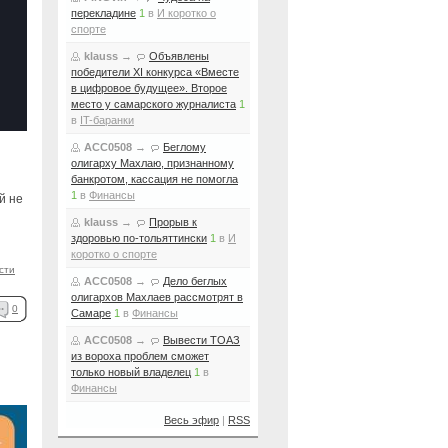
перекладине
1
в
И коротко о
спорте
klauss
→
Объявлены
победители XI конкурса «Вместе
в цифровое будущее». Второе
место у самарского журналиста
1
в
IT-баранки
ACC0508
→
Беглому
олигарху Махлаю, признанному
банкротом, кассация не помогла
1
в
Финансы
й не
klauss
→
Прорыв к
здоровью по-тольяттински
1
в
И
коротко о спорте
сти
ACC0508
→
Дело беглых
олигархов Махлаев рассмотрят в
0
Самаре
1
в
Финансы
ACC0508
→
Вывести ТОАЗ
из вороха проблем сможет
только новый владелец
1
в
Финансы
Весь эфир
|
RSS