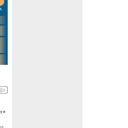
0
у и
ед