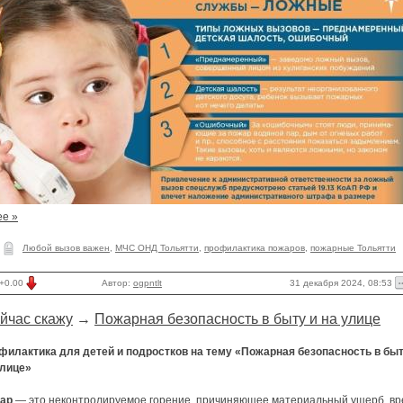
ее »
Любой вызов важен
,
МЧС ОНД Тольятти
,
профилактика пожаров
,
пожарные Тольятти
31 декабря 2024, 08:53
+0.00
Автор:
ogpntlt
йчас скажу
→
Пожарная безопасность в быту и на улице
филактика для детей и подростков на тему «Пожарная безопасность в быт
улице»
жар
— это неконтролируемое горение, причиняющее материальный ущерб,
вр