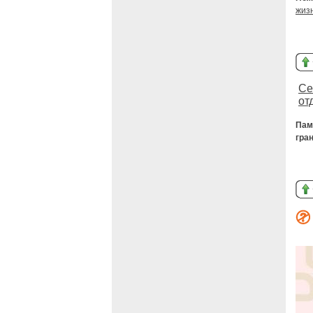
жизн
Се
от
Пам
гра