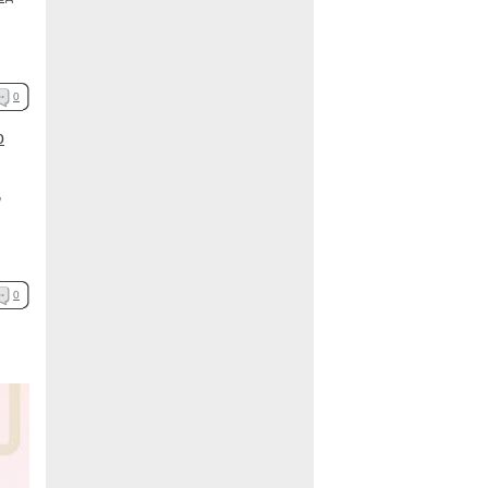
0
о
,
0