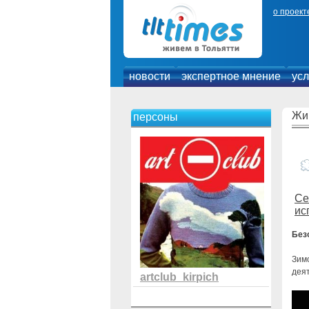
о проект
новости
экспертное мнение
усл
Жи
персоны
Се
ис
Без
Зим
деят
artclub_kirpich