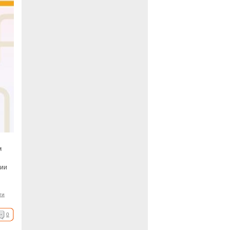
м
ции
ти
0