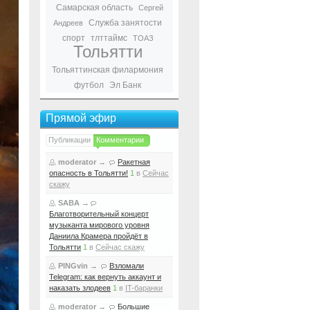
Самарская область
Сергей
Служба занятости
Андреев
спорт
тлттаймс
ТОАЗ
Тольятти
Тольяттинская филармония
футбол
Эл Банк
Прямой эфир
Публикации
Комментарии
moderator
→
Ракетная
опасность в Тольятти!
1
в
Сейчас
скажу
SABA
→
Благотворительный концерт
музыканта мирового уровня
Даниила Крамера пройдёт в
Тольятти
1
в
Сейчас скажу
PINGvin
→
Взломали
Telegram: как вернуть аккаунт и
наказать злодеев
1
в
IT-баранки
moderator
→
Большие