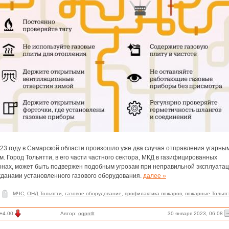
023 году в Самарской области произошло уже два случая отправления угарны
м. Город Тольятти, в его части частного сектора, МКД в газифицированных
онах, может быть подвержен подобным угрозам при неправильной эксплуата
жданами установленного газового оборудования.
далее »
МЧС
,
ОНД Тольятти
,
газовое оборудование
,
профилактика пожаров
,
пожарные Тольят
30 января 2023, 06:08
+4.00
Автор:
ogpntlt