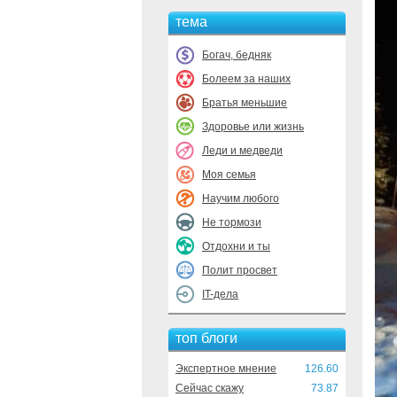
тема
Богач, бедняк
Болеем за наших
Братья меньшие
Здоровье или жизнь
Леди и медведи
Моя семья
Научим любого
Не тормози
Отдохни и ты
Полит просвет
IT-дела
топ блоги
Экспертное мнение
126.60
Сейчас скажу
73.87