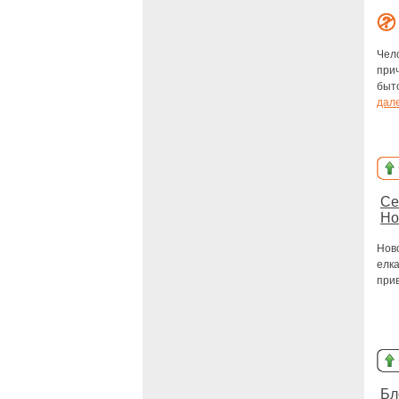
Чел
при
быт
дал
Се
Но
Нов
елка
прив
Бл