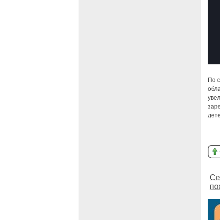
По 
обла
увел
заре
дет
Се
по