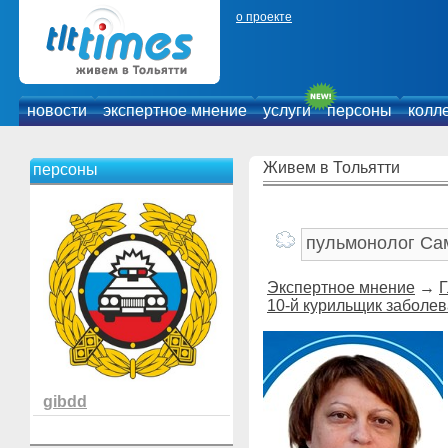
о проекте
новости
экспертное мнение
услуги
персоны
колл
Живем в Тольятти
персоны
Экспертное мнение
→
Г
10-й курильщик заболев
gibdd