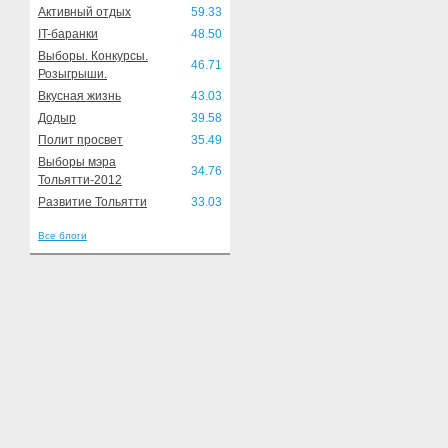
Активный отдых
59.33
IT-баранки
48.50
Выборы. Конкурсы.
46.71
Розыгрыши.
Вкусная жизнь
43.03
Додыр
39.58
Полит просвет
35.49
Выборы мэра
34.76
Тольятти-2012
Развитие Тольятти
33.03
Все блоги