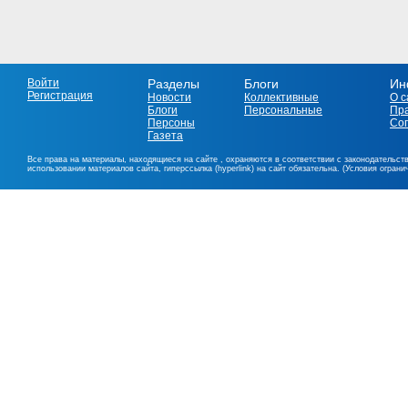
Войти
Разделы
Блоги
Ин
Регистрация
Новости
Коллективные
О с
Блоги
Персональные
Пр
Персоны
Со
Газета
Все права на материалы, находящиеся на сайте , охраняются в соответствии с законодательст
использовании материалов сайта, гиперссылка (hyperlink) на сайт обязательна. (Условия огран