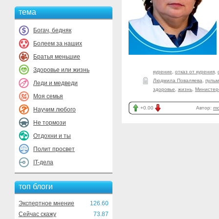
тема
Богач, бедняк
Болеем за наших
Братья меньшие
Здоровье или жизнь
курение
,
отказ от курения
,
Людмила Поваляева
,
пуль
Леди и медведи
здоровье
,
жизнь
,
Министер
Моя семья
+0.00
Автор:
mo
Научим любого
Не тормози
Отдохни и ты
Полит просвет
IT-дела
топ блоги
Экспертное мнение
126.60
Сейчас скажу
73.87