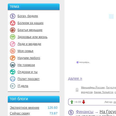
тема
Богач, бедняк
Болеем за наших
Братья меньшие
Здоровье или жизнь
Леди и медведи
Моя семья
Научим любого
Не тормози
Отдохни и ты
далее »
Полит просвет
IT-дела
Минцифры России
,
Госуслу
кредитов
,
банки Тольятти
,
топ блоги
+4.00
Автор:
m
Экспертное мнение
126.60
Финансы
→
На Госу
Сейчас скажу
73.87