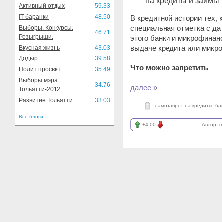
на кредиты и займы
Активный отдых
59.33
IT-баранки
48.50
В кредитной истории тех, 
специальная отметка с да
Выборы. Конкурсы.
46.71
Розыгрыши.
этого банки и микрофинан
выдаче кредита или микро
Вкусная жизнь
43.03
Додыр
39.58
Что можно запретить
Полит просвет
35.49
Выборы мэра
34.76
далее »
Тольятти-2012
Развитие Тольятти
33.03
самозапрет на кредиты
,
ба
Все блоги
+4.00
Автор:
m