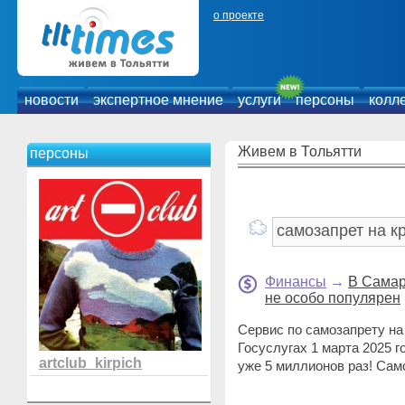
о проекте
новости
экспертное мнение
услуги
персоны
колл
Живем в Тольятти
персоны
Финансы
→
В Самар
не особо популярен
Сервис по самозапрету на
Госуслугах 1 марта 2025 г
artclub_kirpich
уже 5 миллионов раз! Сам