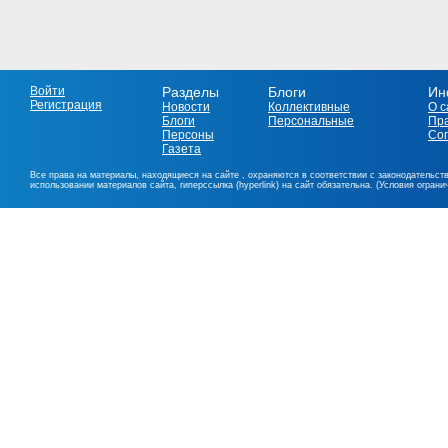
Войти
Разделы
Блоги
Ин
Регистрация
Новости
Коллективные
О с
Блоги
Персональные
Пр
Персоны
Со
Газета
Все права на материалы, находящиеся на сайте , охраняются в соответствии с законодательст
использовании материалов сайта, гиперссылка (hyperlink) на сайт обязательна. (Условия огран