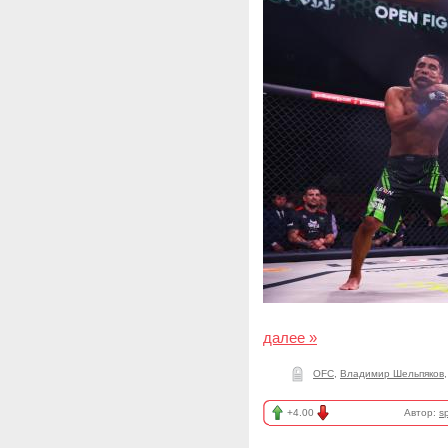
далее »
OFC
,
Владимир Шельпяков
+4.00
Автор:
sp