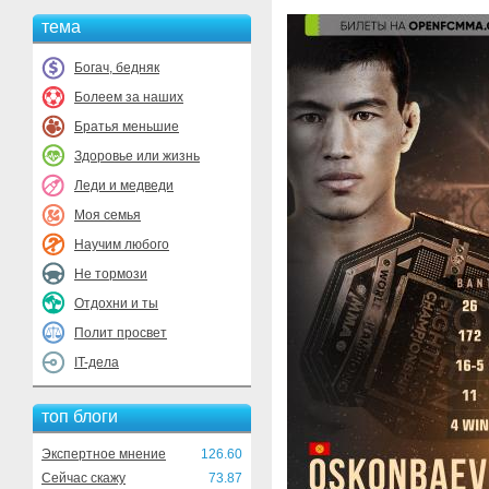
тема
Богач, бедняк
Болеем за наших
Братья меньшие
Здоровье или жизнь
Леди и медведи
Моя семья
Научим любого
Не тормози
Отдохни и ты
Полит просвет
IT-дела
топ блоги
Экспертное мнение
126.60
Сейчас скажу
73.87