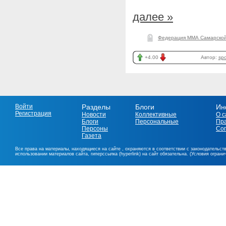
далее »
Федерация ММА Самарской
+4.00
Автор:
spo
Войти
Разделы
Блоги
Ин
Регистрация
Новости
Коллективные
О с
Блоги
Персональные
Пр
Персоны
Со
Газета
Все права на материалы, находящиеся на сайте , охраняются в соответствии с законодательст
использовании материалов сайта, гиперссылка (hyperlink) на сайт обязательна. (Условия огран