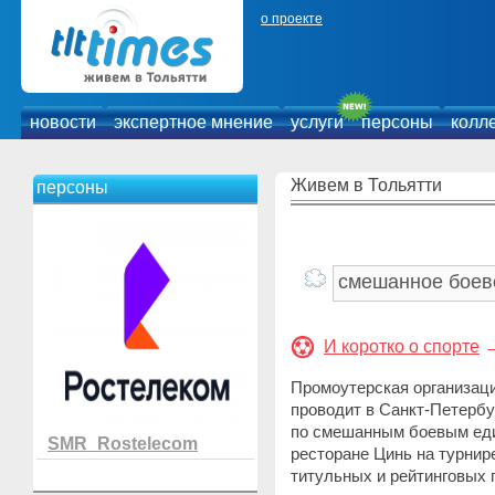
о проекте
новости
экспертное мнение
услуги
персоны
колл
Живем в Тольятти
персоны
И коротко о спорте
Промоутерская организация
проводит в Санкт-Петерб
по смешанным боевым един
SMR_Rostelecom
ресторане Цинь на турни
титульных и рейтинговых 