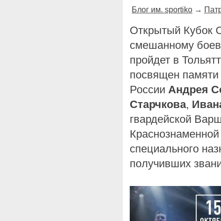
Блог им. sportiko
→
Патр
Открытый Кубок С
смешанному боев
пройдет в Тольятт
посвящен памяти 
России
Андрея С
Старчкова
,
Иван
гвардейской Вар
Краснознаменной
специального наз
получивших звани