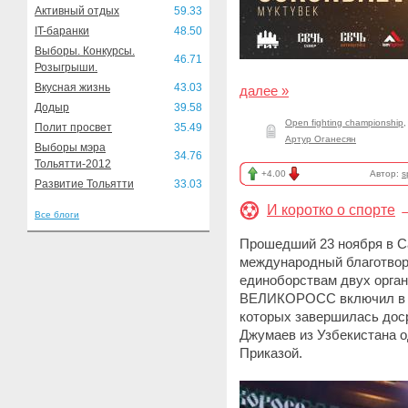
Активный отдых
59.33
IT-баранки
48.50
Выборы. Конкурсы.
46.71
Розыгрыши.
Вкусная жизнь
43.03
далее »
Додыр
39.58
Open fighting championship
Полит просвет
35.49
Артур Оганесян
Выборы мэра
34.76
Тольятти-2012
+4.00
Автор:
s
Развитие Тольятти
33.03
И коротко о спорте
Все блоги
Прошедший 23 ноября в С
международный благотво
единоборствам двух орган
ВЕЛИКОРОСС включил в се
которых завершилась доср
Джумаев из Узбекистана 
Приказой.