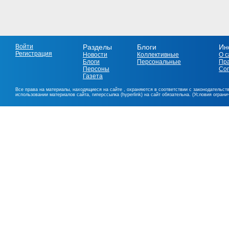
Войти
Разделы
Блоги
Ин
Регистрация
Новости
Коллективные
О с
Блоги
Персональные
Пр
Персоны
Со
Газета
Все права на материалы, находящиеся на сайте , охраняются в соответствии с законодательст
использовании материалов сайта, гиперссылка (hyperlink) на сайт обязательна. (Условия огран