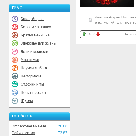
тема
Дмитрий Азаров
,
Николай 
Богач, бедняк
ограничений Тольятти
,
огр
Болеем за наших
+0.00
Автор:
Братья меньшие
Здоровье или жизнь
Леди и медведи
Моя семья
Научим любого
Не тормози
Отдохни и ты
Полит просвет
IT-дела
топ блоги
Экспертное мнение
126.60
Сейчас скажу
73.87