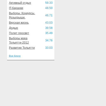
Активный отдых
59.33
IT-баранки
48.50
Выборы. Конкурсы.
46.71
Розыгрыши.
Вкусная жизнь
43.03
Додыр
39.58
Полит просвет
35.49
Выборы мэра
34.76
Тольятти-2012
Развитие Тольятти
33.03
Все блоги