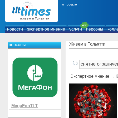
о проекте
новости
экспертное мнение
услуги
персоны
колл
Живем в Тольятти
персоны
Экспертное мнение
→
К
MegaFonTLT