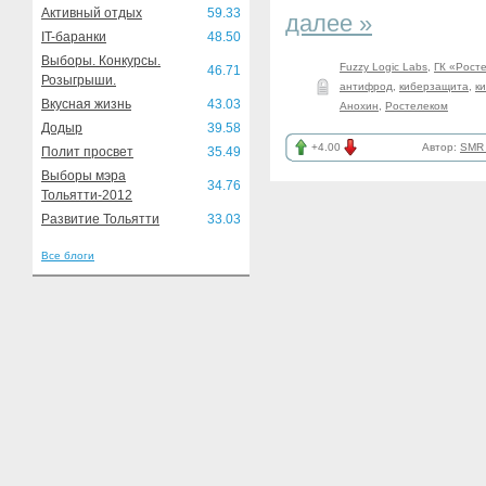
Активный отдых
59.33
далее »
IT-баранки
48.50
Выборы. Конкурсы.
Fuzzy Logic Labs
,
ГК «Рост
46.71
Розыгрыши.
антифрод
,
киберзащита
,
к
Вкусная жизнь
43.03
Анохин
,
Ростелеком
Додыр
39.58
+4.00
Автор:
SMR_
Полит просвет
35.49
Выборы мэра
34.76
Тольятти-2012
Развитие Тольятти
33.03
Все блоги