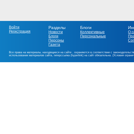
Войти
Разделы
Блоги
Ин
Регистрация
Новости
Коллективные
О с
Блоги
Персональные
Пр
Персоны
Со
Газета
Все права на материалы, находящиеся на сайте , охраняются в соответствии с законодательст
использовании материалов сайта, гиперссылка (hyperlink) на сайт обязательна. (Условия огран