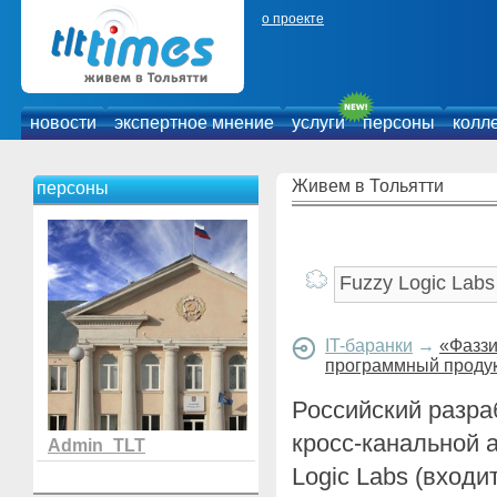
о проекте
новости
экспертное мнение
услуги
персоны
колл
Живем в Тольятти
персоны
IT-баранки
→
«Фаззи
программный продук
Российский разра
кросс-канальной
Admin_TLT
Logic Labs (входи