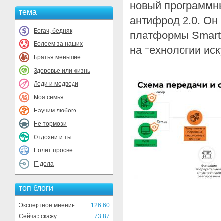
новый программн
тема
антифрод 2.0. Он
Богач, бедняк
платформы Smart 
Болеем за наших
на технологии иск
Братья меньшие
Здоровье или жизнь
Леди и медведи
Моя семья
Научим любого
Не тормози
Отдохни и ты
Полит просвет
IT-дела
топ блоги
Экспертное мнение
126.60
Сейчас скажу
73.87